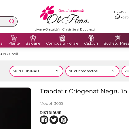
Lun-Dum: 8
+373
Livrare Gratuită în Chișinău și București
ra
Plante
Baloane
Compozitii Florale
Cadouri
Buchetul Mires
u în Cupolă
Trandafir Criogenat Negru în
Model
3055
DISTRIBUIE