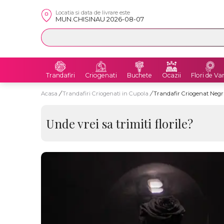
Locatia si data de livrare este
MUN.CHISINAU 2026-08-07
Trandafiri
Criogenati
Buchete
Ocazii
Flori de Va
Acasa
/
Trandafiri Criogenati in Cupola
/
Trandafir Criogenat Negr
Unde vrei sa trimiti florile?