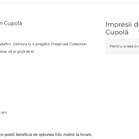
în Cupolă
Impresii d
Cupolă
dafirii. OkFlora ți-a pregătit Preserved Collection.
Pentru a lasa o r
oar să ai grijă de ei.
 25 ani.
 si puteti beneficia de optiunea foto martor la livrare, 