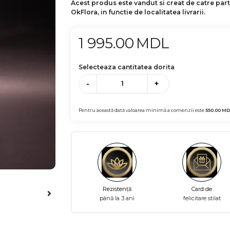
Acest produs este vandut si creat de catre par
OkFlora, in functie de localitatea livrarii.
1 995.00
MDL
Selecteaza cantitatea dorita
-
+
Pentru această dată valoarea minimă a comenzii este
550.00
MD
Rezistență
Card de
până la 3 ani
felicitare stilat