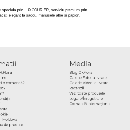
rare speciala prin LUXCOURIER, serviciu premium prin 
bracati elegant la sacou, manusele albe si papion.
matii
Media
OkFlora
Blog OkFlora
i-ne
Galerie Foto la livrare
ci o comandă?
Galerie Video la livrare
sc?
Recenzii
m?
Vezi toate produsele
ndiţii
Logare/Înregistrare
i
Comandă Internațional
cante
ookie
ori Moldova
a de produse