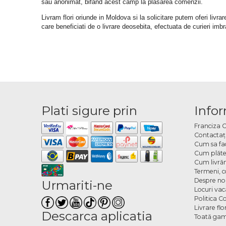
sau anonimat, bifand acest camp la plasarea comenzii.
Livram flori oriunde in Moldova si la solicitare putem oferi liv
care beneficiati de o livrare deosebita, efectuata de curieri im
Plati sigure prin
Infor
Franciza 
Contactaţ
Cum sa fa
Cum plăte
Cum livră
Termeni, co
Despre no
Urmariti-ne
Locuri va
Politica C
Livrare fl
Descarca aplicatia
Toată gam