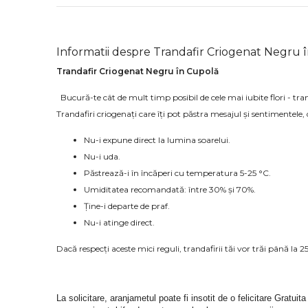
Informatii despre Trandafir Criogenat Negru 
Trandafir Criogenat Negru în Cupolă
Bucură-te cât de mult timp posibil de cele mai iubite flori - tran
Trandafiri criogenați care îți pot păstra mesajul și sentimentele, d
Nu-i expune direct la lumina soarelui.
Nu-i uda.
Păstrează-i în încăperi cu temperatura 5-25 °C.
Umiditatea recomandată: între 30% și 70%.
Ține-i departe de praf.
Nu-i atinge direct.
Dacă respecți aceste mici reguli, trandafirii tăi vor trăi până la
La solicitare, aranjametul poate fi insotit de o felicitare Gratuita