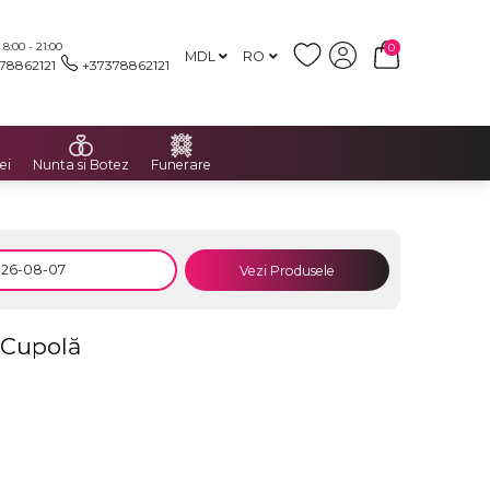
:00 - 21:00
0
MDL
RO
78862121
+37378862121
ei
Nunta si Botez
Funerare
Vezi Produsele
 Cupolă