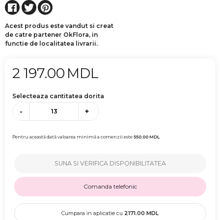
Acest produs este vandut si creat
de catre partener OkFlora, in
functie de localitatea livrarii.
2 197.00
MDL
Selecteaza cantitatea dorita
-
+
Pentru această dată valoarea minimă a comenzii este
550.00
MDL
SUNA SI VERIFICA DISPONIBILITATEA
Comanda telefonic
Cumpara in aplicatie cu
2171.00
MDL