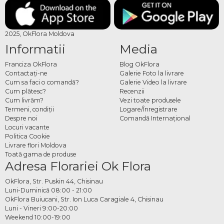
2025, OkFlora Moldova
Informatii
Media
Franciza OkFlora
Blog OkFlora
Contactaţi-ne
Galerie Foto la livrare
Cum sa faci o comandă?
Galerie Video la livrare
Cum plătesc?
Recenzii
Cum livrăm?
Vezi toate produsele
Termeni, condiţii
Logare/Înregistrare
Despre noi
Comandă Internațional
Locuri vacante
Politica Cookie
Livrare flori Moldova
Toată gama de produse
Adresa Florariei Ok Flora
OkFlora, Str. Puskin 44, Chisinau
Luni-Duminică 08:00 - 21:00
OkFlora Buiucani, Str. Ion Luca Caragiale 4, Chisinau
Luni - Vineri 9:00-20:00
Weekend 10:00-19:00