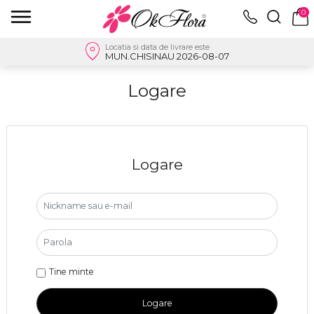
0
Locatia si data de livrare este
MUN.CHISINAU 2026-08-07
Logare
Logare
Tine minte
Logare