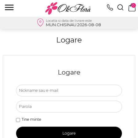
0
Locatia si data de livrare este
MUN.CHISINAU 2026-08-08
Logare
Logare
Tine minte
Logare