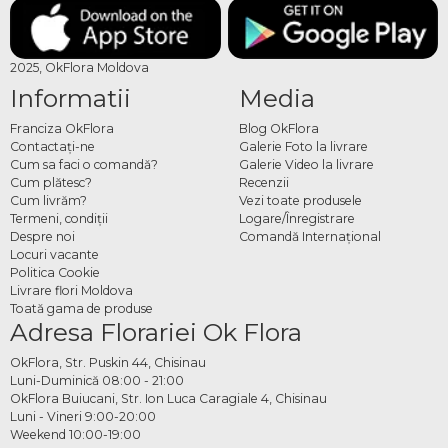
2025, OkFlora Moldova
Informatii
Media
Franciza OkFlora
Blog OkFlora
Contactaţi-ne
Galerie Foto la livrare
Cum sa faci o comandă?
Galerie Video la livrare
Cum plătesc?
Recenzii
Cum livrăm?
Vezi toate produsele
Termeni, condiţii
Logare/Înregistrare
Despre noi
Comandă Internațional
Locuri vacante
Politica Cookie
Livrare flori Moldova
Toată gama de produse
Adresa Florariei Ok Flora
OkFlora, Str. Puskin 44, Chisinau
Luni-Duminică 08:00 - 21:00
OkFlora Buiucani, Str. Ion Luca Caragiale 4, Chisinau
Luni - Vineri 9:00-20:00
Weekend 10:00-19:00