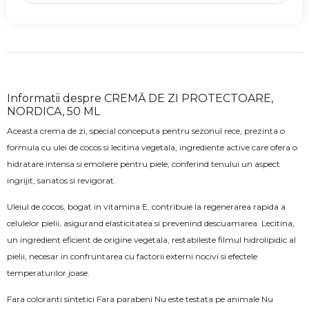
Informatii despre CREMĂ DE ZI PROTECTOARE,
NORDICA, 50 ML
Aceasta crema de zi, special conceputa pentru sezonul rece, prezinta o
formula cu ulei de cocos si lecitina vegetala, ingrediente active care ofera o
hidratare intensa si emoliere pentru piele, conferind tenului un aspect
ingrijit, sanatos si revigorat.
Uleiul de cocos, bogat in vitamina E, contribuie la regenerarea rapida a
celulelor pielii, asigurand elasticitatea si prevenind descuamarea. Lecitina,
un ingredient eficient de origine vegetala, restabileste filmul hidrolipidic al
pielii, necesar in confruntarea cu factorii externi nocivi si efectele
temperaturilor joase.
Fara coloranti sintetici Fara parabeni Nu este testata pe animale Nu