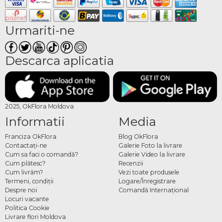
Urmariti-ne
Descarca aplicatia
2025, OkFlora Moldova
Informatii
Media
Franciza OkFlora
Blog OkFlora
Contactaţi-ne
Galerie Foto la livrare
Cum sa faci o comandă?
Galerie Video la livrare
Cum plătesc?
Recenzii
Cum livrăm?
Vezi toate produsele
Termeni, condiţii
Logare/Înregistrare
Despre noi
Comandă Internațional
Locuri vacante
Politica Cookie
Livrare flori Moldova