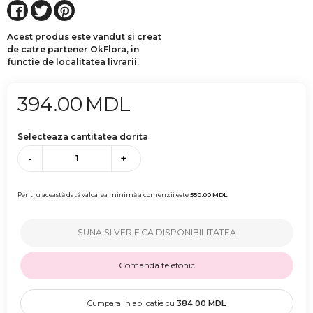
Acest produs este vandut si creat
de catre partener OkFlora, in
functie de localitatea livrarii.
394.00
MDL
Selecteaza cantitatea dorita
-
+
Pentru această dată valoarea minimă a comenzii este
550.00
MDL
SUNA SI VERIFICA DISPONIBILITATEA
Comanda telefonic
Cumpara in aplicatie cu
384.00
MDL