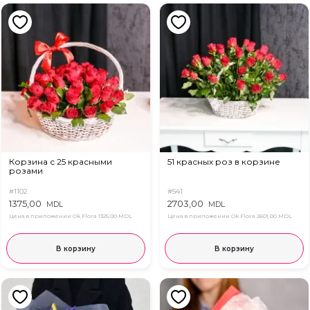
Корзина с 25 красными
51 красных роз в корзине
розами
#1102
#541
1375,00
2703,00
MDL
MDL
Цена в приложении Ok Flora
1325,00 MDL
Цена в приложении Ok Flora
2601,00 MDL
В корзину
В корзину