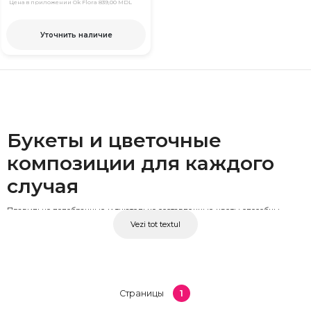
Цена в приложении Ok Flora
839,00 MDL
Уточнить наличие
Букеты и цветочные
композиции для каждого
случая
Правильно подобранные и тщательно составленные цветы способны
Vezi tot textul
превратить любой момент в незабываемый. В OkFlora представлен
широкий выбор букетов и цветочных композиций: от простых свежих
букетов до более сложных аранжировок для особых случаев. Розы, пионы,
эустомы, тюльпаны, хризантемы и многие другие сезонные цветы,
собранные в букеты, которые говорят вместо вас.
1
Страницы