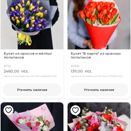
Букет из ирисов и жёлтых
Букет "8 марта" из красных
тюльпанов
тюльпанов
#752
#2345
2460,00
1311,00
MDL
MDL
Цена в приложении Ok Flora
2440,00 MDL
Цена в приложении Ok Flora
1273,00 MDL
Уточнить наличие
Уточнить наличие