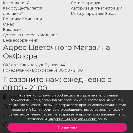
онлайн
Как оплатить?
См. все продукты
Как осуществляется
Авторизация/Регистрация
доставка?
Международный Заказ
Выберите нужную композицию, укажите дату и адрес доставки и
Политика Компании
оформите заказ за несколько минут. Команда OkFlora позаботится о
О нас
подготовке свежих цветов и доставке — так, чтобы букет прибыл именно
Вакансии
Доставка цветов в Молдове
тогда, когда нужно, и в наилучшем виде.
Весь ассортимент
Адрес Цветочного Магазина
ОкФлора
OkFlora, Кишинев, ул. Пушкин 44,
Понедельник - Воскресенье 08:00 - 21:00
Позвоните нам: ежедневно с
08:00 - 21:00
На сайте используются cookie-файлы и другие аналогичные
+37378862121
+37378862121
технологии. Если, прочитав это сообщение, вы остаетесь на нашем
Электронный адрес
сайте, это означает, что вы не возражаете против использования этих
технологий.Если, прочитав это сообщение, вы остаетесь на нашем
сайте, это означает, что вы не возражаете против использования этих
office@livrareflori.md
технологий.
Информация о файлах Cookie
сайта
Свяжитесь с нами:
Принимаю