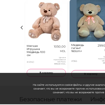
Медведь
2990
Мягкая
1050,00
гигант
Игрушка
160cm↑
MDL
Медведь 100
см
Ц
Цена в
прило
приложении
#966
Ok
#4940
Ok Flora
2
999,00 MDL
В корзину
В корзину
На сайте используются cookie-файлы и другие аналоги
означает, что вы не возражаете против использования
означает, что вы не возражаете проти
Безопасные платежи
Инф