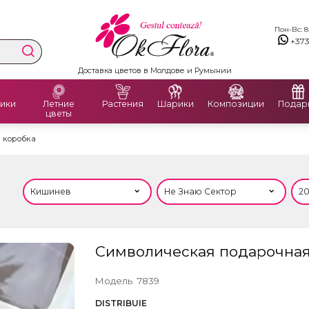
Пон-Вс: 8:
+37
Доставка цветов в Молдове и Румынии
ики
Летние
Растения
Шарики
Композиции
Подар
цветы
 коробка
Символическая подарочная
Модель
7839
DISTRIBUIE