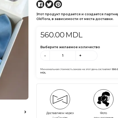
Этот продукт продается и создается партн
OkFlora, в зависимости от места доставки.
560.00
MDL
Выберите желаемое количество
-
+
Минимальная стоимость заказа на этот день составляет
550.
MDL
Доставляем через
Фото
LuxCourier
при доставке