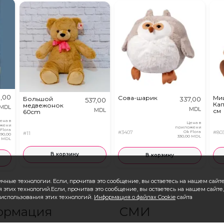
,00
Сова-шарик
Ми
Большой
337,00
537,00
Кап
медвежонок
MDL
MDL
MDL
см
60cm
ена в
Цена в
жении
приложении
 Flora
#3407
Ok Flora
#80
#11
890,00
330,00 MDL
MDL
В корзину
В корзину
чные технологии. Если, прочитав это сообщение, вы остаетесь на нашем сайте,
 этих технологий.Если, прочитав это сообщение, вы остаетесь на нашем сайте,
в использования этих технологий.
Информация о файлах Cookie
сайта
ормация
СМИ