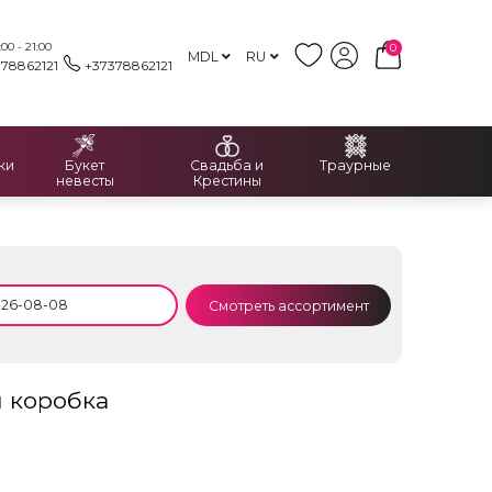
00 - 21:00
0
MDL
RU
378862121
+37378862121
ки
Букет
Свадьба и
Траурные
невесты
Крестины
Смотреть ассортимент
 коробка