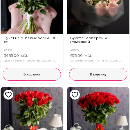
Букет из 35 белых роз 80-90
Букет с Герберой и
см
Ромашкой
#2218
#5300
3465,00
675,00
MDL
MDL
Цена в приложении Ok Flora
3395,00 MDL
Цена в приложении Ok Flora
670,00 MDL
В корзину
В корзину