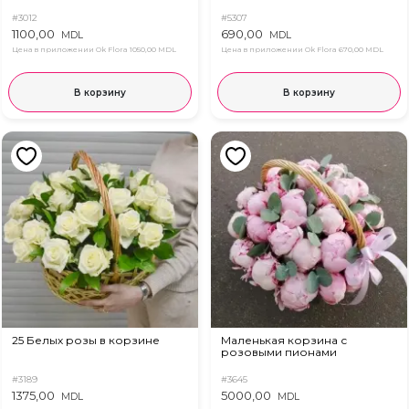
#3012
#5307
1100,00
690,00
MDL
MDL
Цена в приложении Ok Flora
1050,00 MDL
Цена в приложении Ok Flora
670,00 MDL
В корзину
В корзину
25 Белых розы в корзине
Маленькая корзина с
розовыми пионами
#3189
#3645
1375,00
5000,00
MDL
MDL