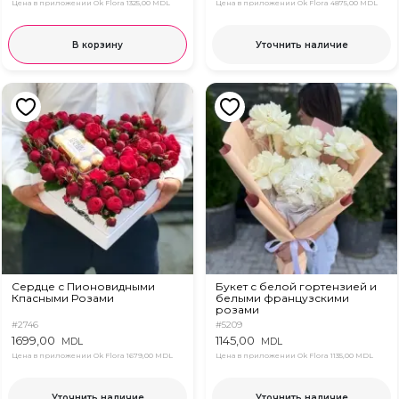
Цена в приложении Ok Flora
1325,00 MDL
Цена в приложении Ok Flora
4875,00 MDL
В корзину
Уточнить наличие
Сердце с Пионовидными
Букет с белой гортензией и
Кпасными Розами
белыми французскими
розами
#2746
#5209
1699,00
1145,00
MDL
MDL
Цена в приложении Ok Flora
1679,00 MDL
Цена в приложении Ok Flora
1135,00 MDL
Уточнить наличие
Уточнить наличие