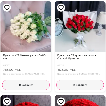
Букет из 17 белых роз 40-60
Букет из 35 красных роз в
см
белой бумаге
#2137
#2124
765,00
1575,00
MDL
MDL
Цена в приложении Ok Flora
731,00 MDL
Цена в приложении Ok Flora
1505,00 MDL
В корзину
В корзину