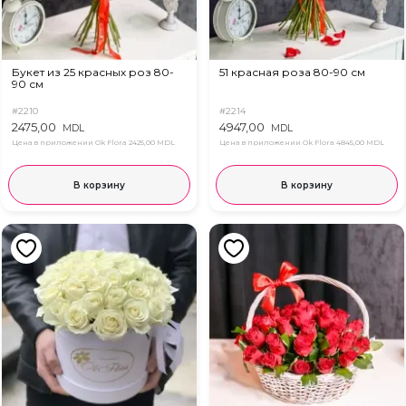
Букет из 25 красных роз 80-
51 красная роза 80-90 см
90 см
#2210
#2214
2475,00
4947,00
MDL
MDL
Цена в приложении Ok Flora
2425,00 MDL
Цена в приложении Ok Flora
4845,00 MDL
В корзину
В корзину