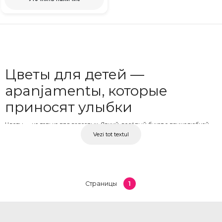
Цветы для детей —
арanjamentы, которые
приносят улыбки
Цветы — не только для взрослых. Яркий, весёлый букет с дружелюбной
Vezi tot textul
подачей может стать лучшим подарком для ребёнка на день рождения,
выпускной в детском саду или на любом другом поводе, который стоит
отметить. В OkFlora коллекция цветов для детей включает арanjamentы,
созданные с вниманием к возрасту и контексту: яркие цвета, цветы с
интересными формами и форматы, удобные для того, чтобы ребёнок мог
1
Страницы
держать их в руках — не слишком тяжёлые и не слишком хрупкие.
Цветы для детей с доставкой