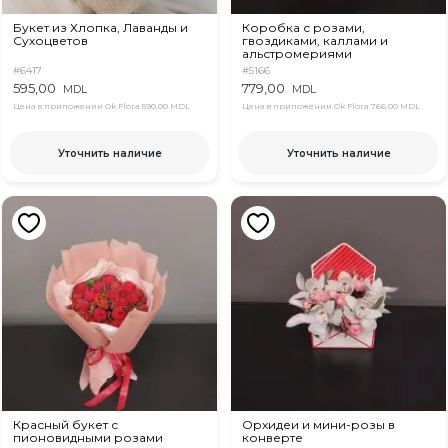
Букет из Хлопка, Лаванды и
Коробка с розами,
Сухоцветов
гвоздиками, каллами и
альстромериями
#6417
#5166
595,00
779,00
MDL
MDL
Цена в приложении Ok Flora
590,00 MDL
Цена в приложении Ok Flora
766,00 MDL
Уточнить наличие
Уточнить наличие
Красный букет с
Орхидеи и мини-розы в
пионовидными розами
конверте