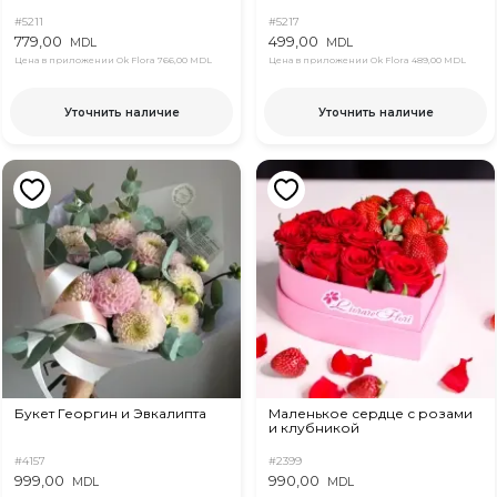
#5211
#5217
779,00
499,00
MDL
MDL
Цена в приложении Ok Flora
766,00 MDL
Цена в приложении Ok Flora
489,00 MDL
Уточнить наличие
Уточнить наличие
Букет Георгин и Эвкалипта
Маленькое сердце с розами
и клубникой
#4157
#2399
999,00
990,00
MDL
MDL