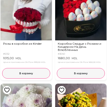
Розы в коробке из Kinder
Коробка Сердце с Розами и
Киндером На День
Влюбленных
#5132
#3040
1015,00
1680,00
MDL
MDL
Цена в приложении Ok Flora
999,00 MDL
Цена в приложении Ok Flora
1650,00 MDL
В корзину
В корзину