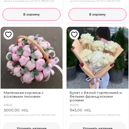
Цена в приложении Ok Flora
999,00 MDL
Цена в приложении Ok Flora
1325,00 MDL
В корзину
В корзину
Маленькая корзина с
Букет с белой гортензией и
розовыми пионами
белыми французскими
розами
#3645
#5209
5000,00
1145,00
MDL
MDL
Цена в приложении Ok Flora
4875,00 MDL
Цена в приложении Ok Flora
1135,00 MDL
Уточнить наличие
Уточнить наличие