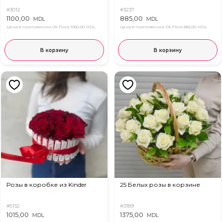
#3012
#3237
1100,00
885,00
MDL
MDL
Цена в приложении Ok Flora
1050,00 MDL
Цена в приложении Ok Flora
855,00 MDL
В корзину
В корзину
Розы в коробке из Kinder
25 Белых розы в корзине
#5132
#3189
1015,00
1375,00
MDL
MDL