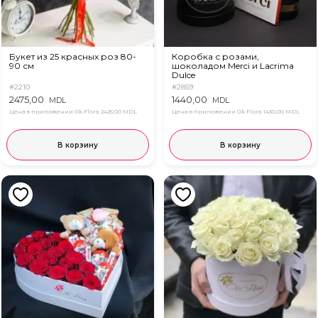
Букет из 25 красных роз 80-
Коробка с розами,
90 см
шоколадом Merci и Lacrima
Dulce
#2210
#2859
2475,00
1440,00
MDL
MDL
Цена в приложении Ok Flora
2425,00 MDL
Цена в приложении Ok Flora
1430,00 MDL
В корзину
В корзину