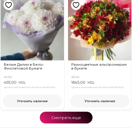
Белые Далии в Бело-
Разноцветные альстромерии
Фиолетовой Бумаге
в букете
#4154
#5145
455,00
1645,00
MDL
MDL
Цена в приложении Ok Flora
441,00 MDL
Цена в приложении Ok Flora
1575,00 MDL
Уточнить наличие
Уточнить наличие
Смотреть еще