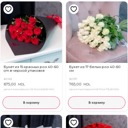
Букет из 15 красных роз 40-60
Букет из 17 белых роз 40-60
cm в черной упаковке
см
#2143
#2137
675,00
765,00
MDL
MDL
Цена в приложении Ok Flora
645,00 MDL
Цена в приложении Ok Flora
731,00 MDL
В корзину
В корзину