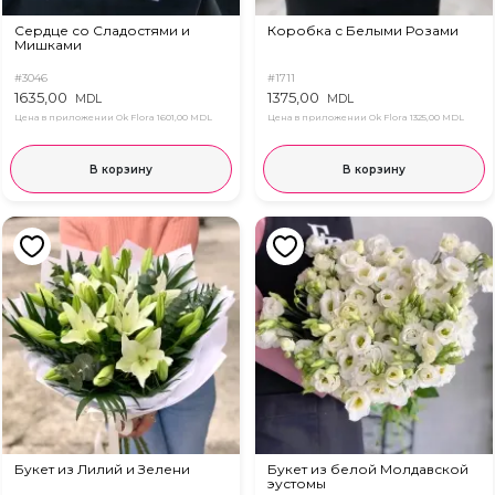
Сердце со Сладостями и
Коробка с Белыми Розами
Мишками
#3046
#1711
1635,00
1375,00
MDL
MDL
Цена в приложении Ok Flora
1601,00 MDL
Цена в приложении Ok Flora
1325,00 MDL
В корзину
В корзину
Букет из Лилий и Зелени
Букет из белой Молдавской
эустомы