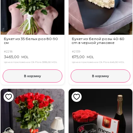
Букет из 35 белых роз 80-90
Букет из белой розы 40-60
см
cm в черной упаковке
#2218
#2139
3465,00
675,00
MDL
MDL
Цена в приложении Ok Flora
3395,00 MDL
Цена в приложении Ok Flora
645,00 MDL
В корзину
В корзину