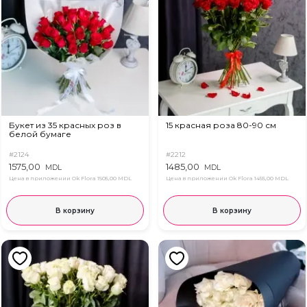
Букет из 35 красных роз в
15 красная роза 80-90 см
белой бумаге
#2124
#2212
1575,00
1485,00
MDL
MDL
Цена в приложении Ok Flora
1505,00 MDL
Цена в приложении Ok Flora
1455,00 MDL
В корзину
В корзину