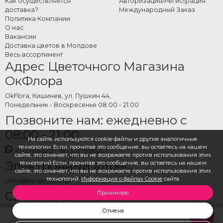
Как осуществляется
Авторизация/Регистрация
доставка?
Международный Заказ
Политика Компании
О нас
Вакансии
Доставка цветов в Молдове
Весь ассортимент
Адрес Цветочного Магазина
ОкФлора
OkFlora, Кишинев, ул. Пушкин 44,
Понедельник - Воскресенье 08:00 - 21:00
Позвоните нам: ежедневно с
08:00 - 21:00
На сайте используются cookie-файлы и другие аналогичные
технологии. Если, прочитав это сообщение, вы остаетесь на нашем
+37378862121
+37378862121
сайте, это означает, что вы не возражаете против использования этих
Электронный адрес
технологий.Если, прочитав это сообщение, вы остаетесь на нашем
сайте, это означает, что вы не возражаете против использования этих
технологий.
Информация о файлах Cookie
сайта
office@livrareflori.md
Свяжитесь с нами:
Принимаю
Отмена
whatsapp
,
messenger