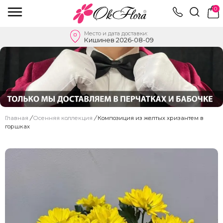
0
Место и дата доставки:
Кишинев 2026-08-09
Главная
/
Oсенняя коллекция
/
Композиция из желтых хризантем в
горшках