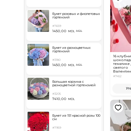
Букет розовых и фиолетовых
гортензий
#7659
1450,00
MDL
MDL
Букет из разноцветных
гортензий
16 клубни
шоколаде
#3180
тематике
1450,00
MDL
MDL
святого
Валентин
#7452
Большая корзина с
разноцветной гортензией
Ут
#3205
7410,00
MDL
Букет из 151 красной розы 100
см
#7959