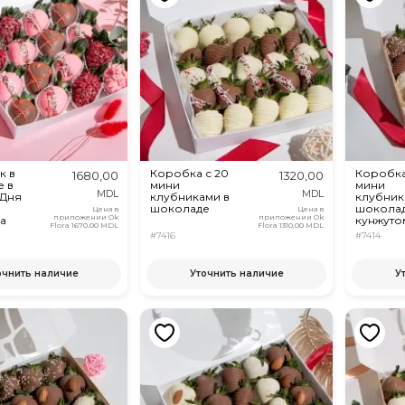
к в
Коробка с 20
Коробка 
1680,00
1320,00
 в
мини
мини
MDL
MDL
 Дня
клубниками в
клубник
шоколаде
шоколад
Цена в
Цена в
приложении Ok
приложении Ok
а
кунжуто
Flora
1670,00 MDL
Flora
1310,00 MDL
#7416
#7414
очнить наличие
Уточнить наличие
У