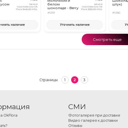
с
молочном и
Шоколад
аусом
белом
штук)
Цена в
Цена в
приложении Ok
приложении Ok
шоколаде - Berry
Flora
3445,00 MDL
Flora
3230,00 MDL
Bouquet
#5391
#5186
очнить наличие
Уточнить наличие
У
Смотреть еще
1
2
3
Страницы
ормация
СМИ
 OkFlora
Фотогалерея при доставке
Видео галерея к доставки
ать?
Отзывы