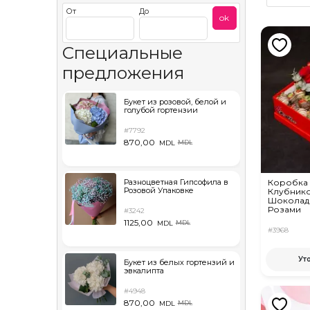
От
До
ok
Специальные
предложения
Букет из розовой, белой и
голубой гортензии
#7792
870,00
MDL
MDL
Разноцветная Гипсофила в
Коробка 
Розовой Упаковке
Клубнико
Шоколад
Розами
#3242
1125,00
MDL
MDL
#3968
Ут
Букет из белых гортензий и
эвкалипта
#4948
870,00
MDL
MDL