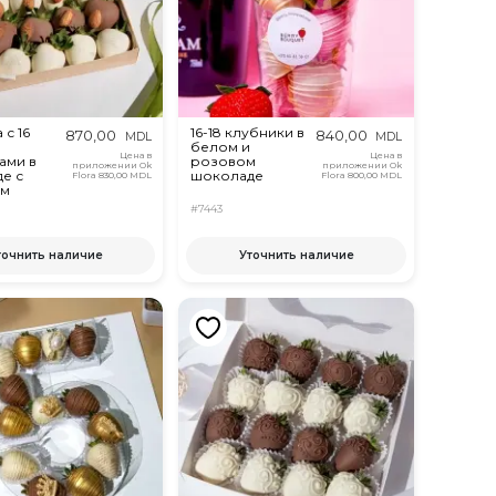
с 16
16-18 клубники в
870,00
840,00
MDL
MDL
белом и
Цена в
Цена в
ами в
розовом
приложении Ok
приложении Ok
е с
шоколаде
Flora
830,00 MDL
Flora
800,00 MDL
ем
#7443
точнить наличие
Уточнить наличие