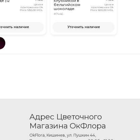
е (12
клубникой в
бельгийском
Цена в
Цена в
приложении Ok
приложении Ok
шоколаде.
Flora
1250,00 MDL
Flora
1610,00 MDL
#7446
точнить наличие
Уточнить наличие
Адрес Цветочного
Магазина ОкФлора
OkFlora, Кишинев, ул. Пушкин 44,