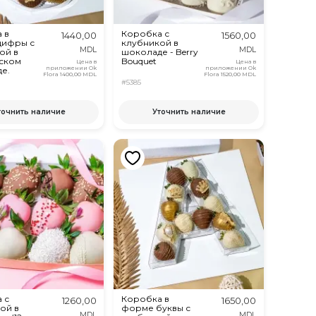
 в
Коробка с
1440,00
1560,00
цифры с
клубникой в ​​
MDL
MDL
ой в
шоколаде - Berry
ском
Bouquet
Цена в
Цена в
приложении Ok
приложении Ok
е.
Flora
1400,00 MDL
Flora
1520,00 MDL
#5385
точнить наличие
Уточнить наличие
 с
Коробка в
1260,00
1650,00
ой в
форме буквы с
MDL
MDL