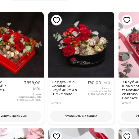
с
Сердечко с
9 клубни
3899,00
1741,00
MDL
й в
Розами и
шоколад
Цена в
MDL
е и
Клубникой в
тематик
приложении Ok
Шоколаде
святого
Flora
1691,00 MDL
Цена в
приложении Ok
Валенти
Flora
3834,00 MDL
#3969
#7450
очнить наличие
Уточнить наличие
У