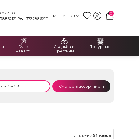
00 - 21:00
0
MDL
RU
378862121
+37378862121
ки
Букет
Свадьба и
Траурные
невесты
Крестины
Смотреть ассортимент
В наличии
54
товары