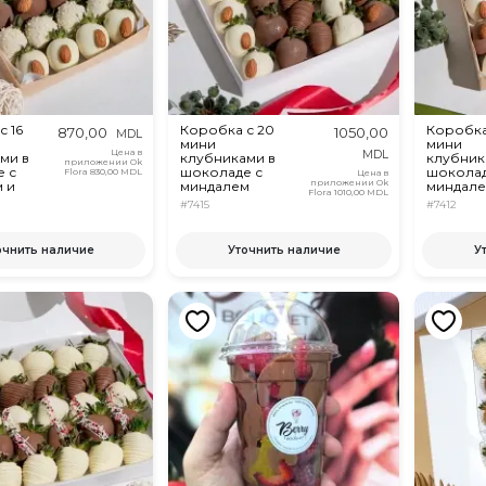
с 16
Коробка с 20
Коробка 
870,00
1050,00
MDL
мини
мини
Цена в
MDL
ми в
клубниками в
клубник
приложении Ok
 с
шоколаде с
шоколад
Flora
830,00 MDL
Цена в
приложении Ok
 и
миндалем
миндал
Flora
1010,00 MDL
#7415
#7412
очнить наличие
Уточнить наличие
У