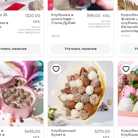
с 25
Клубника в
Коробка
1320,00
399,00
MDL
шоколаде –
форме 
Цена в
MDL
ми в
Стиль Дубай
клубник
приложении Ok
е.
бельгий
Flora
389,00 MDL
Цена в
приложении Ok
шоколад
Flora
1280,00 MDL
#8118
#7447
очнить наличие
Уточнить наличие
У
 в
Клубничный
Коробка
3495,00
3270,00
 в
букет в
Клубник
MDL
MDL