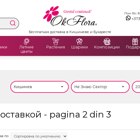
Пон-Вс: 8:
+37
Бесплатная доставка в Кишиневе и Бухаресте
ики
Летние
Растения
Шарики
Композиции
Подар
цветы
ставкой - pagina 2 din 3
ка по