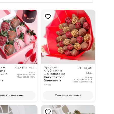
к в
Букет из
945,00
2880,00
MDL
е в
клубники в
Цена в
MDL
е Дня
шоколаде ко
приложении Ok
Дню святого
Flora
935,00 MDL
Цена в
приложении Ok
на
Валентина
Flora
2860,00 MDL
#7493
точнить наличие
Уточнить наличие