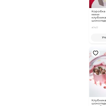
Коробка 
мини
клубника
шоколад
#7417
Ут
Клубника
шоколаде