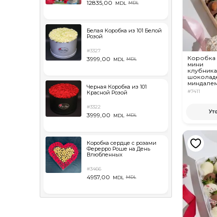
12835,00
MDL
MDL
Белая Коробка из 101 Белой
Розой
#3327
Коробка 
3999,00
MDL
MDL
мини
клубника
шоколаде
миндалем
Черная Коробка из 101
кунжутом
#7411
Красной Розой
#3322
Ут
3999,00
MDL
MDL
Коробка сердце с розами
Ферерро Роше на День
Влюбленных
#3466
4957,00
MDL
MDL