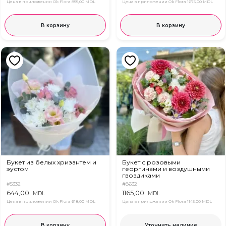
Цена в приложении Ok Flora
855,00 MDL
Цена в приложении Ok Flora
1675,00 MDL
В корзину
В корзину
Букет из белых хризантем и
Букет с розовыми
эустом
георгинами и воздушными
гвоздиками
#5332
#8632
644,00
1165,00
MDL
MDL
Цена в приложении Ok Flora
618,00 MDL
Цена в приложении Ok Flora
1145,00 MDL
В корзину
Уточнить наличие