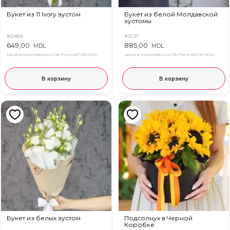
Букет из 11 Ivory эустом
Букет из белой Молдавской
эустомы
#2489
#3237
649,00
885,00
MDL
MDL
Цена в приложении Ok Flora
627,00 MDL
Цена в приложении Ok Flora
855,00 MDL
В корзину
В корзину
Букет из белых эустом
Подсолнух в Черной
Коробке