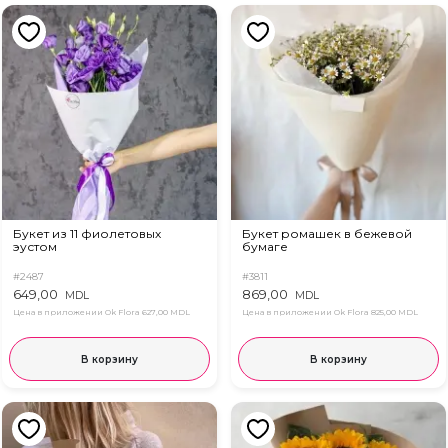
Букет из 11 фиолетовых
Букет ромашек в бежевой
эустом
бумаге
#2487
#3811
649,00
869,00
MDL
MDL
Цена в приложении Ok Flora
627,00 MDL
Цена в приложении Ok Flora
825,00 MDL
В корзину
В корзину