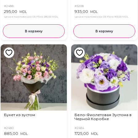
#2488
#3208
295,00
935,00
MDL
MDL
Цена в приложении Ok Flora
285,00 MDL
Цена в приложении Ok Flora
913,00 MDL
В корзину
В корзину
Букет из эустом
Бело-Фиолетовая Эустома в
Черной Коробке
#2480
#2484
885,00
1725,00
MDL
MDL