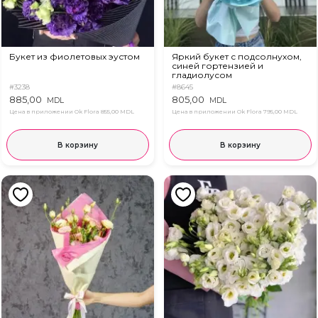
Букет из фиолетовых эустом
Яркий букет с подсолнухом,
синей гортензией и
гладиолусом
#3238
#8645
885,00
805,00
MDL
MDL
Цена в приложении Ok Flora
855,00 MDL
Цена в приложении Ok Flora
795,00 MDL
В корзину
В корзину