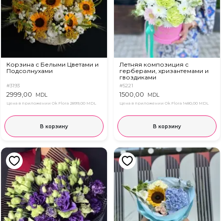
Корзина с Белыми Цветами и
Летняя композиция с
Подсолнухами
герберами, хризантемами и
гвоздиками
#3193
#5221
2999,00
1500,00
MDL
MDL
Цена в приложении Ok Flora
2899,00 MDL
Цена в приложении Ok Flora
1480,00 MDL
В корзину
В корзину