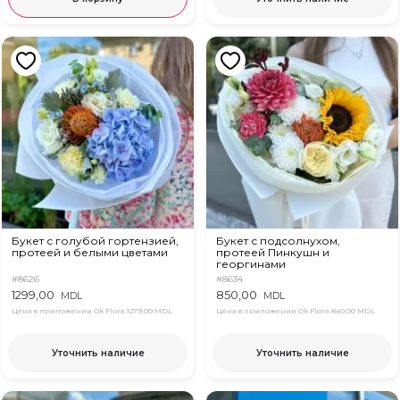
Букет с голубой гортензией,
Букет с подсолнухом,
протеей и белыми цветами
протеей Пинкушн и
георгинами
#8626
#8634
1299,00
850,00
MDL
MDL
Цена в приложении Ok Flora
1279,00 MDL
Цена в приложении Ok Flora
840,00 MDL
Уточнить наличие
Уточнить наличие