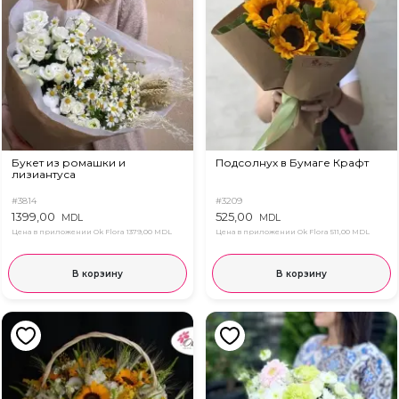
Букет из ромашки и
Подсолнух в Бумаге Крафт
лизиантуса
#3814
#3209
1399,00
525,00
MDL
MDL
Цена в приложении Ok Flora
1379,00 MDL
Цена в приложении Ok Flora
511,00 MDL
В корзину
В корзину