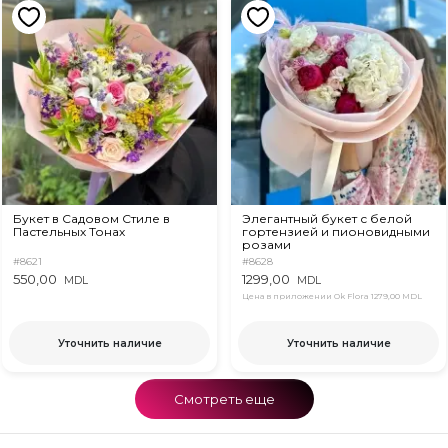
Букет в Садовом Стиле в
Элегантный букет с белой
Пастельных Тонах
гортензией и пионовидными
розами
#8621
#8628
550,00
1299,00
MDL
MDL
Цена в приложении Ok Flora
1279,00 MDL
Уточнить наличие
Уточнить наличие
Смотреть еще