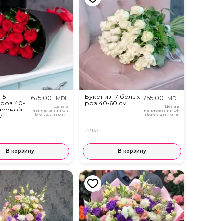
15
Букет из 17 белых
675,00
765,00
MDL
MDL
 роз 40-
роз 40-60 см
Цена в
Цена в
 черной
приложении Ok
приложении Ok
е
Flora
645,00 MDL
Flora
731,00 MDL
#2137
В корзину
В корзину