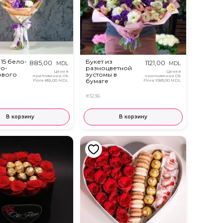
 15 бело-
Букет из
885,00
1121,00
MDL
MDL
о-
разноцветной
Цена в
Цена в
ового
эустомы в
приложении Ok
приложении Ok
бумаге
Flora
855,00 MDL
Flora
1083,00 MDL
#3236
В корзину
В корзину