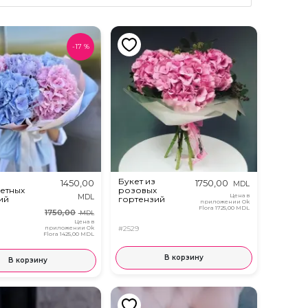
-
17
%
Букет из
1450,00
1750,00
MDL
етных
розовых
Цена в
MDL
ий
гортензий
приложении Ok
Flora
1725,00 MDL
1750,00
MDL
Цена в
приложении Ok
#2529
Flora
1425,00 MDL
В корзину
В корзину