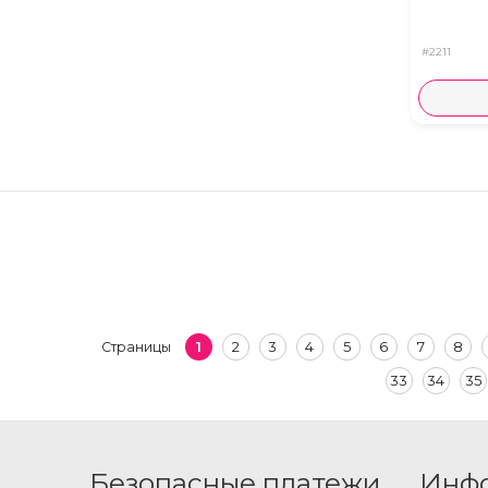
#2211
1
2
3
4
5
6
7
8
Страницы
33
34
35
Безопасные платежи
Инф