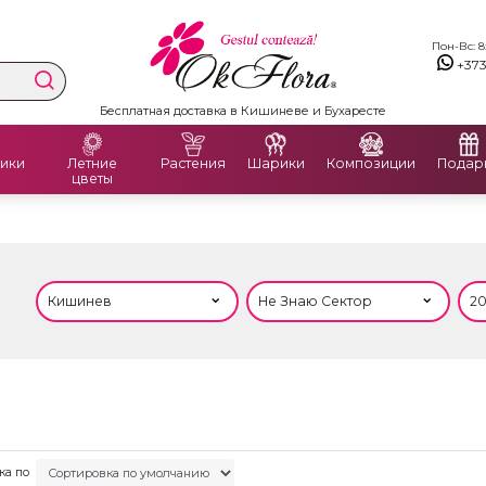
Пон-Вс: 8:
+37
Бесплатная доставка в Кишиневе и Бухаресте
ики
Летние
Растения
Шарики
Композиции
Подар
цветы
ка по