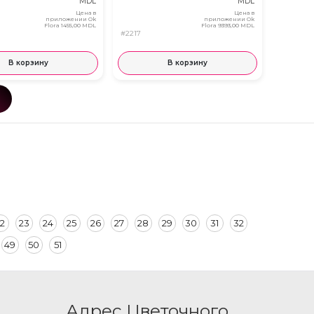
MDL
MDL
Цена в
Цена в
приложении Ok
приложении Ok
Flora
1455,00 MDL
Flora
9393,00 MDL
#2217
В корзину
В корзину
2
23
24
25
26
27
28
29
30
31
32
49
50
51
Адрес Цветочного