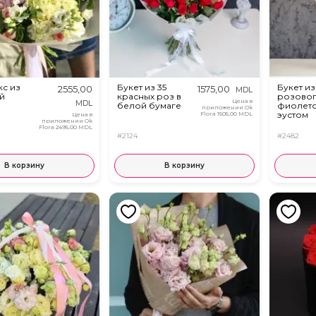
кс из
Букет из 35
Букет из
2555,00
1575,00
MDL
й
красных роз в
розовог
Цена в
MDL
белой бумаге
фиолет
приложении Ok
эустом
Flora
1505,00 MDL
Цена в
приложении Ok
Flora
2495,00 MDL
#2124
#2482
В корзину
В корзину