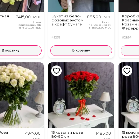
тная
Букет из бело-
Коробка
2415,00
885,00
MDL
MDL
в
розовых эустом
Красны
Цена в
Цена в
в крафт бумаге
Розами 
приложении Ok
приложении Ok
Ферерр
Flora
2345,00 MDL
Flora
855,00 MDL
#3235
#2854
В корзину
В корзину
Роза
15 красная роза
15 крас
4947,00
1485,00
80-90 см
роза 80