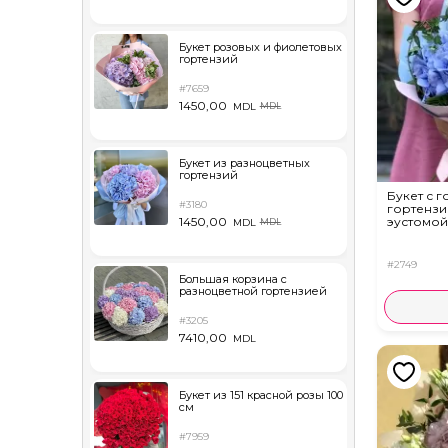
Букет розовых и фиолетовых
гортензий
#7659
1450,00
MDL
MDL
Букет из разноцветных
гортензий
Букет с 
#3180
гортензи
эустомой
1450,00
MDL
MDL
#2749
Большая корзина с
разноцветной гортензией
#3205
7410,00
MDL
Букет из 151 красной розы 100
см
#7959