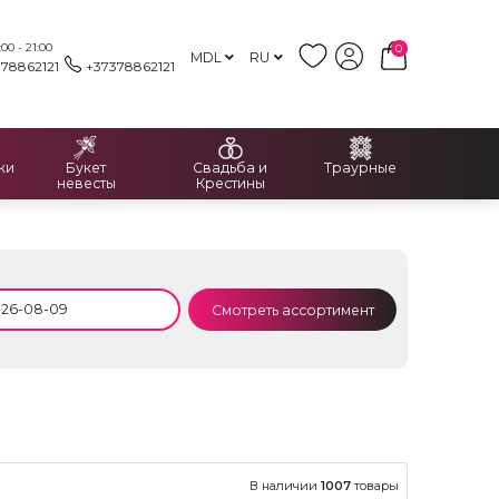
00 - 21:00
0
MDL
RU
378862121
+37378862121
ки
Букет
Свадьба и
Траурные
невесты
Крестины
Смотреть ассортимент
В наличии
1007
товары