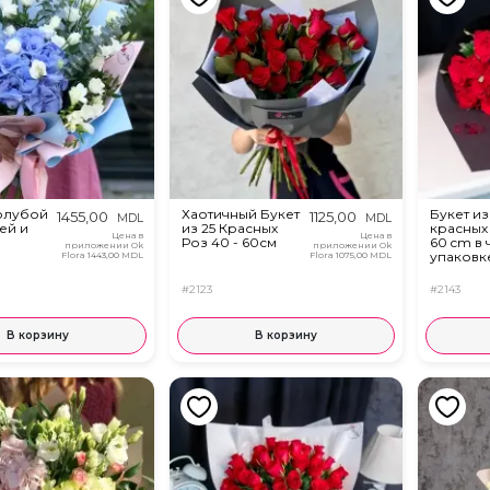
голубой
Хаотичный Букет
Букет из 
1455,00
1125,00
MDL
MDL
ей и
из 25 Красных
красных
Цена в
Цена в
Роз 40 - 60см
60 cm в
приложении Ok
приложении Ok
упаковк
Flora
1443,00 MDL
Flora
1075,00 MDL
#2123
#2143
В корзину
В корзину