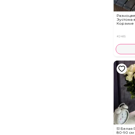
Разноцве
Эустома 
Корзине
#2485
51 Белая 
80-90 см