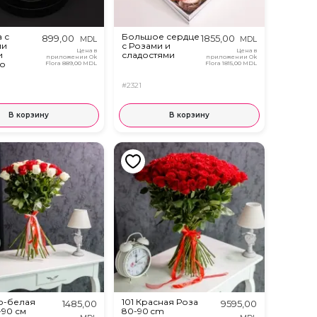
 с
Большое сердце
899,00
1855,00
MDL
MDL
ми
с Розами и
Цена в
Цена в
и
сладостями
приложении Ok
приложении Ok
о
Flora
889,00 MDL
Flora
1815,00 MDL
#2321
В корзину
В корзину
но-белая
101 Красная Роза
1485,00
9595,00
-90 см
80-90 cm