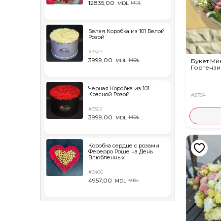
12835,00
MDL
MDL
Белая Коробка из 101 Белой
Розой
#3327
3999,00
Букет Ми
MDL
MDL
Гортензи
Черная Коробка из 101
Красной Розой
#2754
#3322
3999,00
MDL
MDL
Коробка сердце с розами
Ферерро Роше на День
Влюбленных
#3466
4957,00
MDL
MDL