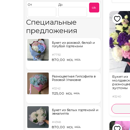
От
До
ok
Специальные
предложения
Букет из розовой, белой и
голубой гортензии
#7792
870,00
MDL
MDL
Разноцветная Гипсофила в
Букет из
Розовой Упаковке
молдавс
разноцв
эустомы
#3242
1125,00
MDL
MDL
#3240
Букет из белых гортензий и
эвкалипта
#4948
870,00
MDL
MDL