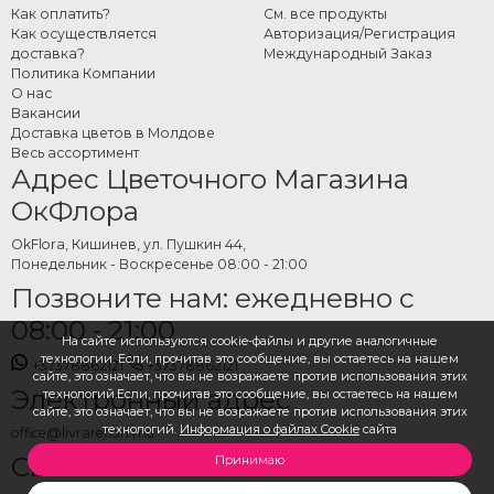
Как оплатить?
См. все продукты
Как осуществляется
Авторизация/Регистрация
доставка?
Международный Заказ
Политика Компании
О нас
Вакансии
Доставка цветов в Молдове
Весь ассортимент
Адрес Цветочного Магазина
ОкФлора
OkFlora, Кишинев, ул. Пушкин 44,
Понедельник - Воскресенье 08:00 - 21:00
Позвоните нам: ежедневно с
08:00 - 21:00
На сайте используются cookie-файлы и другие аналогичные
технологии. Если, прочитав это сообщение, вы остаетесь на нашем
+37378862121
+37378862121
сайте, это означает, что вы не возражаете против использования этих
Электронный адрес
технологий.Если, прочитав это сообщение, вы остаетесь на нашем
сайте, это означает, что вы не возражаете против использования этих
технологий.
Информация о файлах Cookie
сайта
office@livrareflori.md
Свяжитесь с нами:
Принимаю