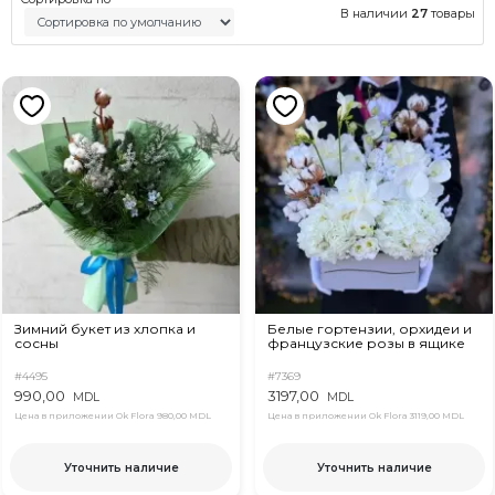
В наличии
27
товары
Зимний букет из хлопка и
Белые гортензии, орхидеи и
сосны
французские розы в ящике
#4495
#7369
990,00
3197,00
MDL
MDL
Цена в приложении Ok Flora
980,00 MDL
Цена в приложении Ok Flora
3119,00 MDL
Уточнить наличие
Уточнить наличие