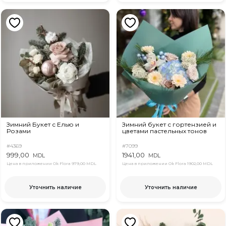
Зимний Букет с Елью и
Зимний букет с гортензией и
Розами
цветами пастельных тонов
#4369
#7099
999,00
1941,00
MDL
MDL
Цена в приложении Ok Flora
979,00 MDL
Цена в приложении Ok Flora
1902,00 MDL
Уточнить наличие
Уточнить наличие