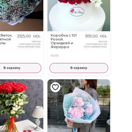
 Веток
Коробка с 101
2125,00
5151,00
MDL
MDL
етной
Розой,
Цена в
Цена в
илы
Орхидеей и
приложении Ok
приложении Ok
Ферерро
Flora
2075,00 MDL
Flora
4949,00 MDL
#2515
В корзину
В корзину