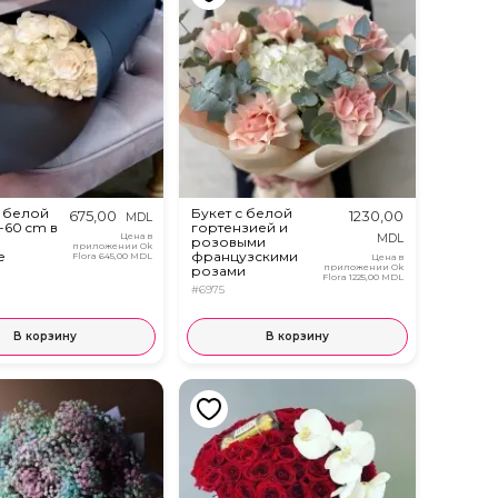
з белой
Букет с белой
675,00
1230,00
MDL
-60 cm в
гортензией и
Цена в
MDL
розовыми
приложении Ok
е
французскими
Flora
645,00 MDL
Цена в
приложении Ok
розами
Flora
1225,00 MDL
#6975
В корзину
В корзину