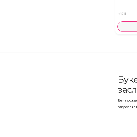
#1711
Буке
зас
День рожде
отправляет
помнили. В
Бук
нуж