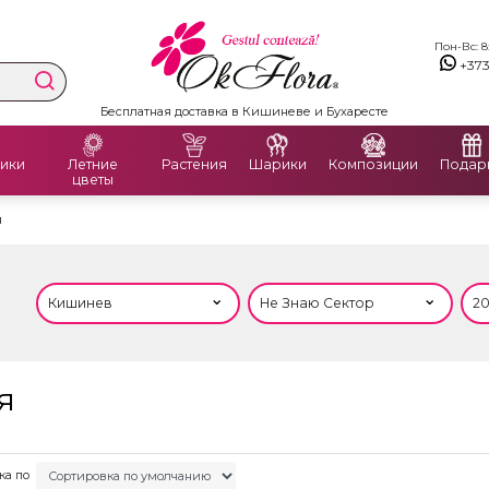
Пон-Вс: 8:
+37
Бесплатная доставка в Кишиневе и Бухаресте
ики
Летние
Растения
Шарики
Композиции
Подар
цветы
я
я
ка по