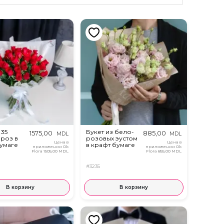
 35
Букет из бело-
1575,00
885,00
MDL
MDL
 роз в
розовых эустом
Цена в
Цена в
умаге
в крафт бумаге
приложении Ok
приложении Ok
Flora
1505,00 MDL
Flora
855,00 MDL
#3235
В корзину
В корзину