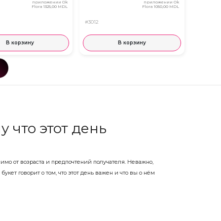
приложении Ok
приложении Ok
Flora
1325,00 MDL
Flora
1050,00 MDL
#3012
В корзину
В корзину
 что этот день
имо от возраста и предпочтений получателя. Неважно,
кет говорит о том, что этот день важен и что вы о нём
тов для любого получателя и любого бюджета.
вкой — вовремя к