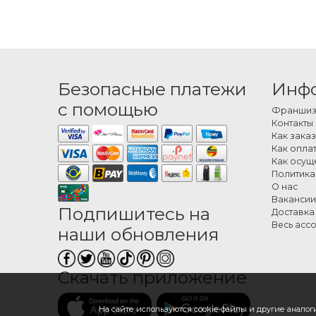
День рожде
выбранному
сообщение 
Как
Безопасные платежи
Инф
с помощью
Коллекция 
Франшиза
Контакты
подсолнуха
Как заказ
и коробки 
Как оплат
фиолетовог
Как осущ
Политика
Как 
О нас
Вакансии
Подпишитесь на
На сайте O
Доставка
адрес и да
Весь асс
наши обновления
Скачать приложение
На сайте используются cookie-файлы и другие аналоги