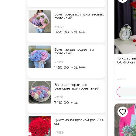
Букет розовых и фиолетовых
гортензий
#7659
1450,00
MDL
MDL
Букет из разноцветных
гортензий
15 красна
80-90 см
#3180
1450,00
MDL
MDL
#2212
Большая корзина с
разноцветной гортензией
#3205
7410,00
MDL
Букет из 151 красной розы 100
см
#7959