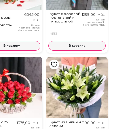
Букет с розовой
6045,00
1299,00
MDL
 розы
гортензией и
Цена в
MDL
м
гипсофилой
приложении Ok
тность»
Flora
1269,00 MDL
Цена в
приложении Ok
Flora
5935,00 MDL
#5152
В корзину
В корзину
с 25
Букет из Лилий и
1375,00
1100,00
MDL
MDL
ми
Зелени
Цена в
Цена в