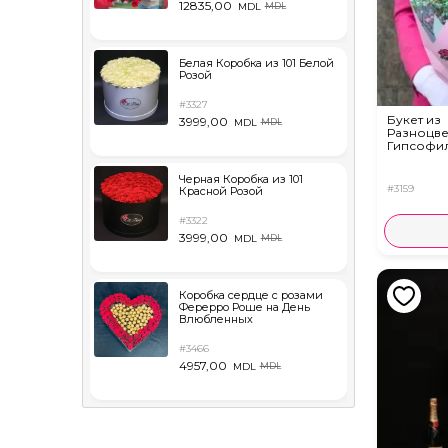
12835,00
MDL
MDL
Белая Коробка из 101 Белой
Розой
#3327
Букет из
3999,00
MDL
MDL
Разноцв
Гипсофи
Черная Коробка из 101
#3159
Красной Розой
#3322
3999,00
MDL
MDL
Коробка сердце с розами
Ферерро Роше на День
Влюбленных
#3466
4957,00
MDL
MDL