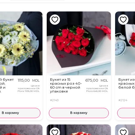
 букет
Букет из 15
Букет из
1115,00
675,00
MDL
MDL
ой,
красных роз 40-
красных
Цена в
Цена в
й и
60 cm в черной
белой б
приложении Ok
приложении Ok
.
упаковке
Flora
1105,00 MDL
Flora
645,00 MDL
#2143
#2124
В корзину
В корзину