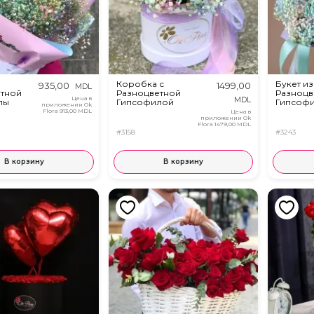
Коробка с
Букет из
935,00
1499,00
MDL
етной
Разноцветной
Разноцв
Цена в
MDL
лы
Гипсофилой
Гипсоф
приложении Ok
Flora
913,00 MDL
Цена в
приложении Ok
Flora
1479,00 MDL
#3158
#3243
В корзину
В корзину