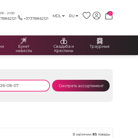
00 - 21:00
0
MDL
RU
378862121
+37378862121
ки
Букет
Свадьба и
Траурные
невесты
Крестины
Смотреть ассортимент
В наличии
85
товары