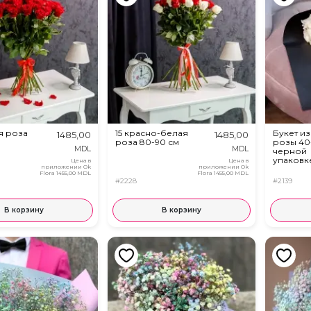
я роза
15 красно-белая
Букет и
1485,00
1485,00
роза 80-90 см
розы 40
MDL
MDL
черной
упаковк
Цена в
Цена в
приложении Ok
приложении Ok
Flora
1455,00 MDL
Flora
1455,00 MDL
#2228
#2139
В корзину
В корзину