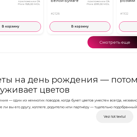
Белой Бумаге
розами
приложении Ok
приложении Ok
Flora
1325,00 MDL
Flora
2091,00 MDL
#2128
#1102
В корзину
В корзину
Смотреть еще
ты на день рождения — потому
луживает цветов
ния — один из немногих поводов, когда букет цветов уместен всегда, независ
е ли вы его другу, коллеге, родителю или партнёру — тщательно подобранный бу
 OkFlora представлены букеты на день рождения всех стилей, цветов и форма
Vezi tot textul
еты на день рождения с доста
ному моменту