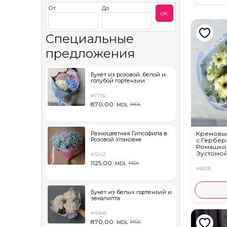
От
До
ok
Специальные
предложения
Букет из розовой, белой и
голубой гортензии
#7792
870,00
MDL
MDL
Разноцветная Гипсофила в
Кремовый
Розовой Упаковке
с Гербер
Ромашко
Эустомой
#3242
1125,00
MDL
MDL
#6095
Букет из белых гортензий и
эвкалипта
#4948
870,00
MDL
MDL