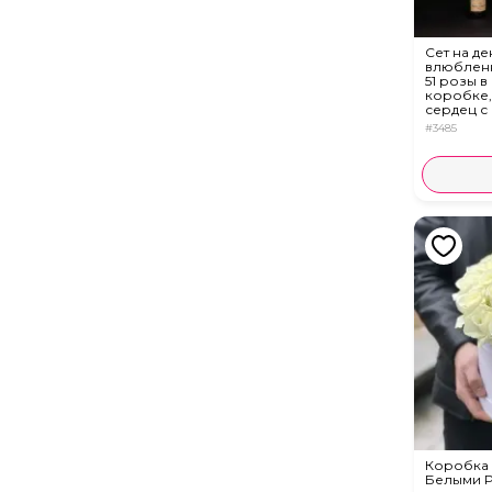
Сет на де
влюблен
51 розы в
коробке,
сердец с
и Moet C
#3485
Коробка 
Белыми 