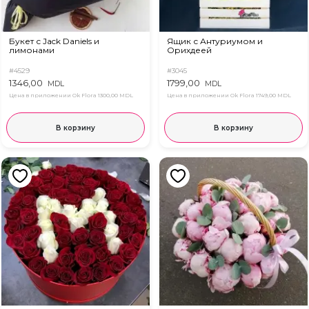
Букет с Jack Daniels и
Ящик с Антуриумом и
лимонами
Орихдеей
#4529
#3045
1346,00
1799,00
MDL
MDL
Цена в приложении Ok Flora
1300,00 MDL
Цена в приложении Ok Flora
1749,00 MDL
В корзину
В корзину