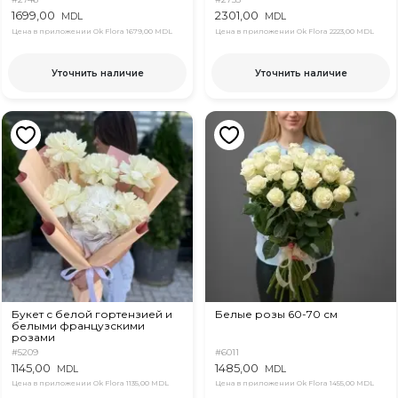
1699,00
2301,00
MDL
MDL
Цена в приложении Ok Flora
1679,00 MDL
Цена в приложении Ok Flora
2223,00 MDL
Уточнить наличие
Уточнить наличие
Букет с белой гортензией и
Белые розы 60-70 см
белыми французскими
розами
#5209
#6011
1145,00
1485,00
MDL
MDL
Цена в приложении Ok Flora
1135,00 MDL
Цена в приложении Ok Flora
1455,00 MDL