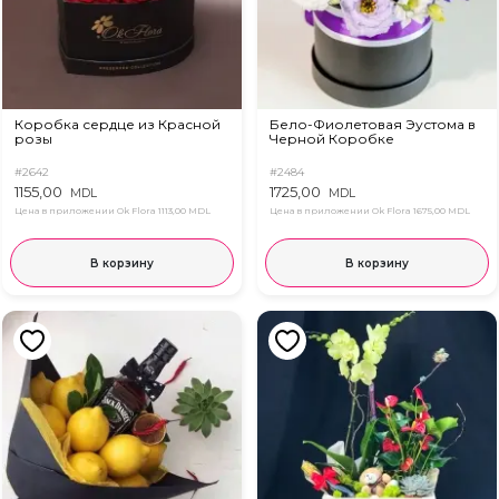
Коробка сердце из Красной
Бело-Фиолетовая Эустома в
розы
Черной Коробке
#2642
#2484
1155,00
1725,00
MDL
MDL
Цена в приложении Ok Flora
1113,00 MDL
Цена в приложении Ok Flora
1675,00 MDL
В корзину
В корзину