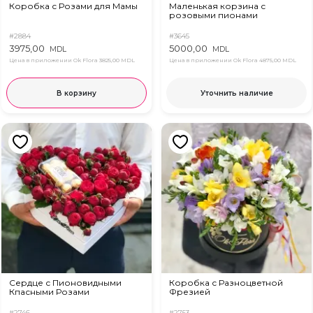
Коробка с Розами для Мамы
Маленькая корзина с
розовыми пионами
#2884
#3645
3975,00
5000,00
MDL
MDL
Цена в приложении Ok Flora
3825,00 MDL
Цена в приложении Ok Flora
4875,00 MDL
В корзину
Уточнить наличие
Сердце с Пионовидными
Коробка с Разноцветной
Кпасными Розами
Фрезией
#2746
#2753