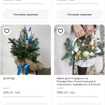
Цена в приложении Ok Flora
949,00 MDL
Цена в приложении Ok Flora
749,00 MDL
Уточнить наличие
Уточнить наличие
{{name}}
Идея для подарка на
Рождество-Композиция в
корзине с макаронс и Елкой
#4472
#4387
365,00
1599,00
MDL
MDL
Цена в приложении Ok Flora
345,00 MDL
Цена в приложении Ok Flora
1549,00 MDL