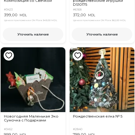
Композиция со Свечкой
рождественские игрушки
DS10175
#3423
#6168
399,00
372,00
MDL
MDL
Цена в приложении Ok Flora
349,00 MDL
Цена в приложении Ok Flora
362,00 MDL
Уточнить наличие
Уточнить наличие
Новогодняя Маленькая Эко
Рождественская елка № 5
Сумочка с Подарками
#3452
#2840
999,00
799,00
MDL
MDL