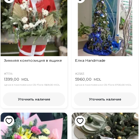
Зимняя композиция в ящике
Елка Handmade
#7114
#2583
1399,00
5960,00
MDL
MDL
Цена в приложении Ok Flora
1369,00 MDL
Цена в приложении Ok Flora
5700,00 MDL
Уточнить наличие
Уточнить наличие