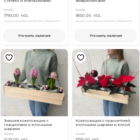
с Илекс и Апельсинами
амариллисами
#4483
#4486
1795,00
1850,00
MDL
MDL
Цена в приложении Ok Flora
1750,00 MDL
Цена в приложении Ok Flora
1799,00 MDL
Уточнить наличие
Уточнить наличие
Зимняя композиция с
Композиция с пуансеттией,
гиацинтами и елочными
елочными шарами и елкой
шарами
#4485
#4484
1425,00
1755,00
MDL
MDL