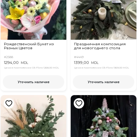
Рождественский Букет из
Праздничная композиция
Разных Цветов
для новогоднего стола
#2588
#4449
1294,00
1399,00
MDL
MDL
Цена в приложении Ok Flora
1268,00 MDL
Цена в приложении Ok Flora
1369,00 MDL
Уточнить наличие
Уточнить наличие