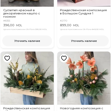
Cyclamen красный в
Рождественская композиция
декоративном кашпо с
в Большом Сундуке 1
гномом
#8355
#2170
396,00
899,00
MDL
MDL
Цена в приложении Ok Flora
390,00 MDL
Цена в приложении Ok Flora
849,00 MDL
Уточнить наличие
Уточнить наличие
Рождественская композиция
Новогодняя композиция с