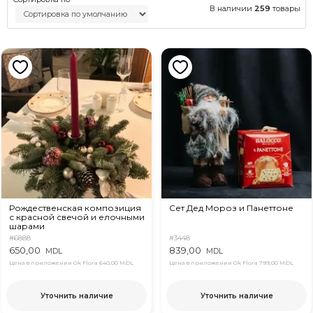
В наличии
259
товары
Рождественская композиция
Сет Дед Мороз и Панеттоне
с красной свечой и елочными
шарами
#6888
#3448
650,00
839,00
MDL
MDL
Цена в приложении Ok Flora
640,00 MDL
Цена в приложении Ok Flora
799,00 MDL
Уточнить наличие
Уточнить наличие