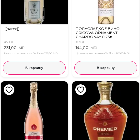
{{name}}
ПОЛУСЛАДКОЕ ВИНО
CRICOVA ORNAMENT
CHARDONAY 0,75л
#5901
#5731
231,00
144,00
MDL
MDL
Цена в приложении Ok Flora
228,00 MDL
Цена в приложении Ok Flora
142,00 MDL
В корзину
В корзину