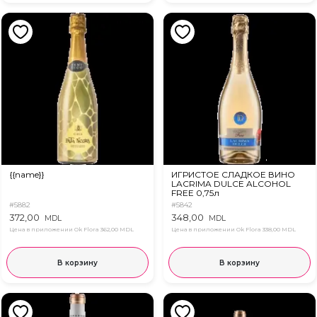
{{name}}
ИГРИСТОЕ СЛАДКОЕ ВИНО
LACRIMA DULCE ALCOHOL
FREE 0,75л
#5882
#5842
372,00
348,00
MDL
MDL
Цена в приложении Ok Flora
362,00 MDL
Цена в приложении Ok Flora
338,00 MDL
В корзину
В корзину