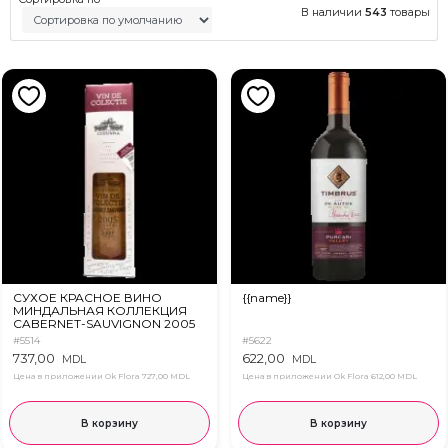
В наличии
543
товары
СУХОЕ КРАСНОЕ ВИНО
{{name}}
МИНДАЛЬНАЯ КОЛЛЕКЦИЯ
CABERNET-SAUVIGNON 2005
0.75л
#5514
#5622
737,00
622,00
MDL
MDL
Цена в приложении Ok Flora
727,00 MDL
Цена в приложении Ok Flora
612,00 MDL
В корзину
В корзину