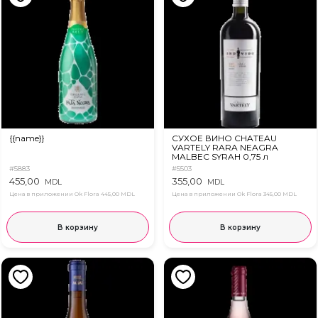
{{name}}
СУХОЕ ВИНО CHATEAU
VARTELY RARA NEAGRA
MALBEC SYRAH 0,75 л
#5883
#5503
455,00
355,00
MDL
MDL
Цена в приложении Ok Flora
445,00 MDL
Цена в приложении Ok Flora
345,00 MDL
В корзину
В корзину