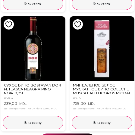
В корзину
В корзину
СУХОЕ ВИНО BOSTAVAN DOR
МИНДАЛЬНОЕ БЕЛОЕ
FETEASCA NEAGRA PINOT
МУСКАТНОЕ ВИНО COLECTIE
NOIR 0,75L
MUSCAT ALB LICOROS MIGDAL
2002 0.75L
#5464
#5515
239,00
759,00
MDL
MDL
Цена в приложении Ok Flora
229,00 MDL
Цена в приложении Ok Flora
749,00 MDL
В корзину
В корзину