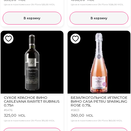
Цена в приложении Ok Flora
525,00 MDL
Цена в приложении Ok Flora
1026,00 MDL
В корзину
В корзину
СУХОЕ КРАСНОЕ ВИНО
БЕЗАЛКОГОЛЬНОЕ ИГРИСТОЕ
CARLEVANA RARITET RUBINUS
ВИНО CASA PETRU SPARKLING
0,75л
ROSE 0,75L
#5476
#5803
325,00
360,00
MDL
MDL
Цена в приложении Ok Flora
315,00 MDL
Цена в приложении Ok Flora
350,00 MDL