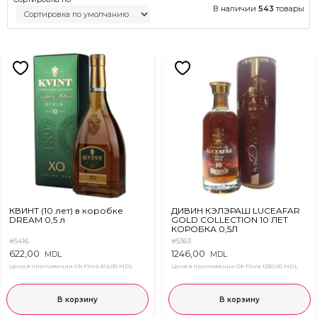
В наличии
543
товары
КВИНТ (10 лет) в коробке
ДИВИН КЭЛЭРАШ LUCEAFAR
DREAM 0,5 л
GOLD COLLECTION 10 ЛЕТ
КОРОБКА 0,5Л
#5416
#5363
622,00
1246,00
MDL
MDL
Цена в приложении Ok Flora
612,00 MDL
Цена в приложении Ok Flora
1230,00 MDL
В корзину
В корзину