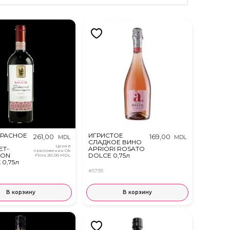
КРАСНОЕ
ИГРИСТОЕ
261,00
169,00
MDL
MDL
СЛАДКОЕ ВИНО
Цена в
ET-
APRIORI ROSATO
приложении Ok
NON
DOLCE 0,75л
Flora
251,00 MDL
 0,75л
#5793
В корзину
В корзину