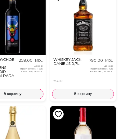
РАСНОЕ
WHISKEY JACK
258,00
790,00
MDL
MDL
DANIEL’S 0,7L
Цена в
Цена в
ENS
приложении Ok
приложении Ok
OIR
Flora
255,00 MDL
Flora
780,00 MDL
I RARA
0,375Л
#5659
В корзину
В корзину