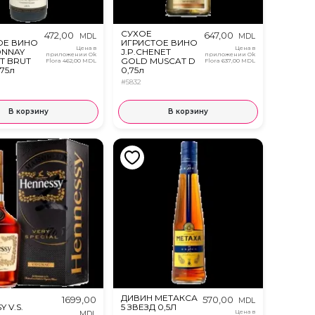
СУХОЕ
472,00
647,00
MDL
MDL
ОЕ ВИНО
ИГРИСТОЕ ВИНО
Цена в
Цена в
NNAY
J.P.CHENET
приложении Ok
приложении Ok
T BRUT
GOLD MUSCAT D
Flora
462,00 MDL
Flora
637,00 MDL
,75л
0,75л
#5832
В корзину
В корзину
ДИВИН МЕТАКСА
1699,00
570,00
MDL
 V.S.
5 ЗВЕЗД 0,5Л
Цена в
MDL