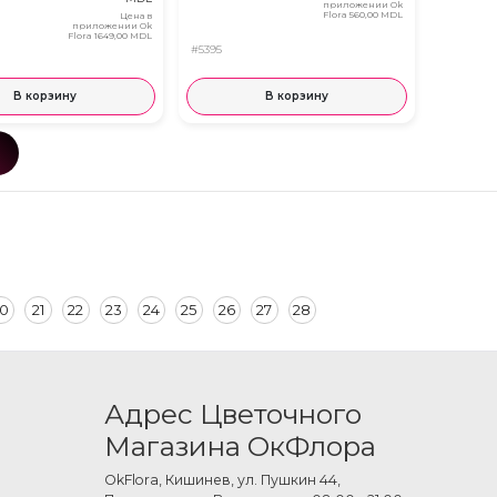
приложении Ok
Flora
560,00 MDL
Цена в
приложении Ok
Flora
1649,00 MDL
#5395
В корзину
В корзину
0
21
22
23
24
25
26
27
28
Адрес Цветочного
Магазина ОкФлора
OkFlora, Кишинев, ул. Пушкин 44,