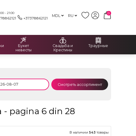
00 - 21:00
0
MDL
RU
378862121
+37378862121
ки
Букет
Свадьба и
Траурные
невесты
Крестины
Смотреть ассортимент
- pagina 6 din 28
В наличии
543
товары