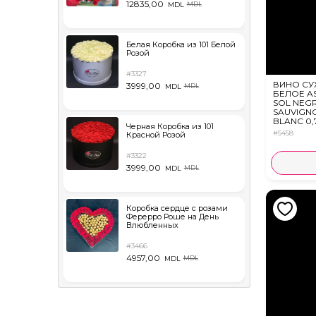
12835,00
MDL
MDL
Белая Коробка из 101 Белой
Розой
#3327
ВИНО СУ
3999,00
MDL
MDL
БЕЛОЕ A
SOL NEG
SAUVIGN
BLANC 0,
Черная Коробка из 101
#5458
Красной Розой
#3322
3999,00
MDL
MDL
Коробка сердце с розами
Ферерро Роше на День
Влюбленных
#3466
4957,00
MDL
MDL