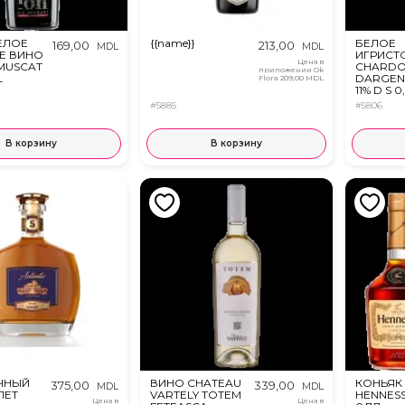
ЕЛОЕ
{{name}}
БЕЛОЕ
169,00
213,00
MDL
MDL
Е ВИНО
ИГРИСТ
Цена в
 MUSCAT
CHARDO
приложении Ok
L
DARGEN
Flora
209,00 MDL
11% D S 0
#5885
#5806
В корзину
В корзину
ЧНЫЙ
ВИНО CHATEAU
КОНЬЯК
375,00
339,00
MDL
MDL
ЛЕТ
VARTELY TOTEM
HENNESSY
Цена в
Цена в