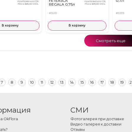
FETEASCA
0,7Л
приложении Ok
приложении Ok
REGALA 0,75л
Flora
365,00 MDL
Flora
329,00 MDL
#5510
#5339
В корзину
В корзину
Смотреть еще
7
8
9
10
11
12
13
14
15
16
17
18
19
2
ормация
СМИ
 OkFlora
Фотогалерея при доставке
Видео галерея к доставки
ать?
Отзывы