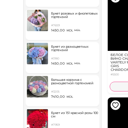
Букет розовых и фиолетовых
гортензий
#7659
1450,00
MDL
MDL
Букет из разноцветных
гортензий
БЕЛОЕ С
ВИНО CH
#3180
VARTELY 
1450,00
MDL
MDL
GRIS
CHARDO
0,75л
#5500
Большая корзина с
разноцветной гортензией
#3205
7410,00
MDL
Букет из 151 красной розы 100
см
#7959