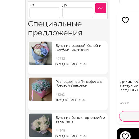
От
До
ok
Специальные
предложения
Букет из розовой, белой и
голубой гортензии
#7792
870,00
MDL
MDL
Разноцветная Гипсофила в
Дивин К
Розовой Упаковке
Статус Ре
лет ДВВ 0
#3242
1125,00
MDL
MDL
#5368
Букет из белых гортензий и
эвкалипта
#4948
870,00
MDL
MDL