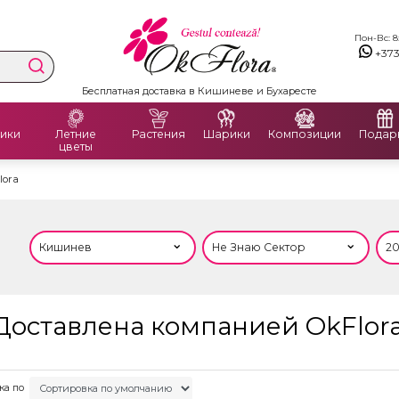
Пон-Вс: 8:
+37
Бесплатная доставка в Кишиневе и Бухаресте
ики
Летние
Растения
Шарики
Композиции
Подар
цветы
lora
ставлена ​​компанией OkFlora 
ка по