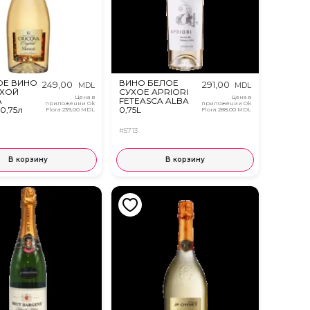
ОЕ ВИНО
ВИНО БЕЛОЕ
249,00
291,00
MDL
MDL
ХОЙ
СУХОЕ APRIORI
Цена в
Цена в
A
FETEASCA ALBA
приложении Ok
приложении Ok
0,75л
0,75L
Flora
239,00 MDL
Flora
288,00 MDL
#5713
В корзину
В корзину