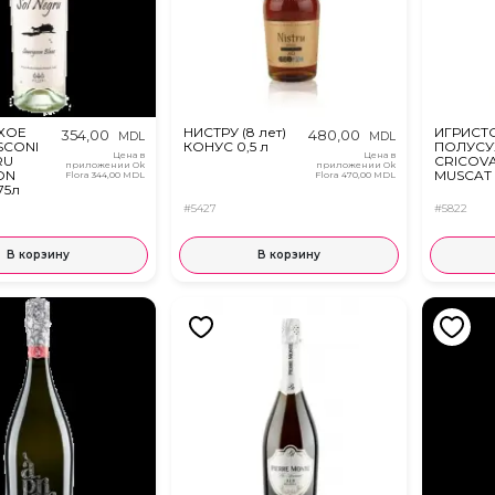
ХОЕ
НИСТРУ (8 лет)
ИГРИСТ
354,00
480,00
MDL
MDL
SCONI
КОНУС 0,5 л
ПОЛУСУ
Цена в
Цена в
RU
CRICOV
приложении Ok
приложении Ok
ON
MUSCAT 
Flora
344,00 MDL
Flora
470,00 MDL
75л
#5427
#5822
В корзину
В корзину