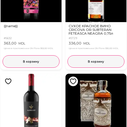
{{name}}
СУХОЕ КРАСНОЕ ВИНО
CRICOVA OR.SUBTERAN
FETEASCA NEAGRA 0,75л
#5632
#5729
363,00
336,00
MDL
MDL
Цена в приложении Ok Flora
353,00 MDL
Цена в приложении Ok Flora
330,00 MDL
В корзину
В корзину