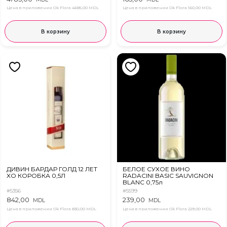
Цена в приложении Ok Flora
4685,00 MDL
Цена в приложении Ok Flora
160,00 MDL
В корзину
В корзину
ДИВИН БАРДАР ГОЛД 12 ЛЕТ
БЕЛОЕ СУХОЕ ВИНО
XO КОРОБКА 0,5Л
RADACINI BASIC SAUVIGNON
BLANC 0,75л
#5356
#5599
842,00
239,00
MDL
MDL
Цена в приложении Ok Flora
830,00 MDL
Цена в приложении Ok Flora
229,00 MDL