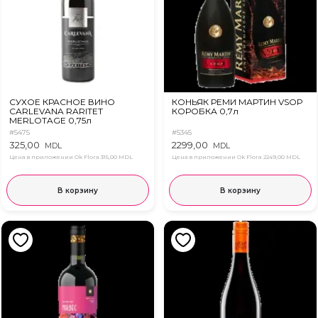
СУХОЕ КРАСНОЕ ВИНО
КОНЬЯК РЕМИ МАРТИН VSOP
CARLEVANA RARITET
КОРОБКА 0,7л
MERLOTAGE 0,75л
#5475
#5345
325,00
2299,00
MDL
MDL
Цена в приложении Ok Flora
315,00 MDL
Цена в приложении Ok Flora
2249,00 MDL
В корзину
В корзину