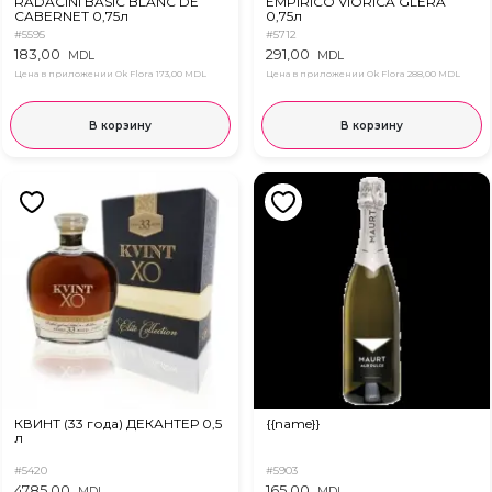
RADACINI BASIC BLANC DE
EMPIRICO VIORICA GLERA
CABERNET 0,75л
0,75л
#5595
#5712
183,00
291,00
MDL
MDL
Цена в приложении Ok Flora
173,00 MDL
Цена в приложении Ok Flora
288,00 MDL
В корзину
В корзину
КВИНТ (33 года) ДЕКАНТЕР 0,5
{{name}}
л
#5420
#5903
4785,00
165,00
MDL
MDL