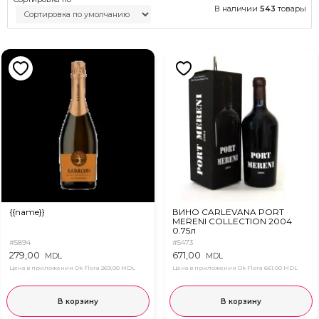
В наличии
543
товары
{{name}}
ВИНО CARLEVANA PORT
MERENI COLLECTION 2004
0.75л
#5894
#5473
279,00
671,00
MDL
MDL
Цена в приложении Ok Flora
269,00 MDL
Цена в приложении Ok Flora
661,00 MDL
В корзину
В корзину