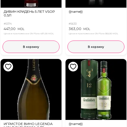
ДИВИН КРИДЕНЬ 5 ЛЕТ VSOP
{{name}}
0,5Л
#5374
#5633
447,00
363,00
MDL
MDL
Цена в приложении Ok Flora
437,00 MDL
Цена в приложении Ok Flora
353,00 MDL
В корзину
В корзину
ИГРИСТОЕ ВИНО LEGENDA
{{name}}