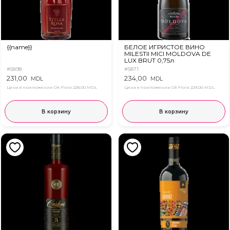
{{name}}
БЕЛОЕ ИГРИСТОЕ ВИНО
MILESTII MICI MOLDOVA DE
LUX BRUT 0,75л
#5898
#5871
231,00
234,00
MDL
MDL
Цена в приложении Ok Flora
228,00 MDL
Цена в приложении Ok Flora
229,00 MDL
В корзину
В корзину