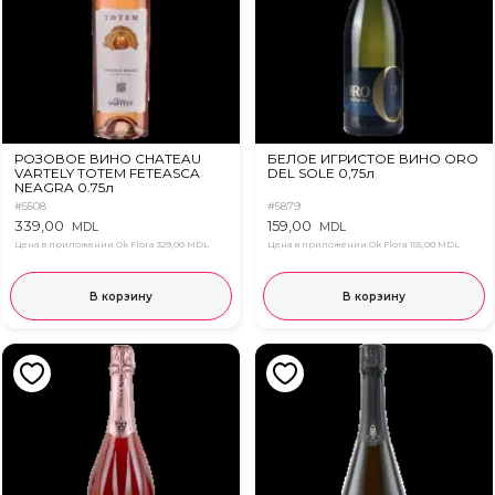
РОЗОВОЕ ВИНО CHATEAU
БЕЛОЕ ИГРИСТОЕ ВИНО ORO
VARTELY TOTEM FETEASCA
DEL SOLE 0,75л
NEAGRA 0.75л
#5508
#5879
339,00
159,00
MDL
MDL
Цена в приложении Ok Flora
329,00 MDL
Цена в приложении Ok Flora
155,00 MDL
В корзину
В корзину