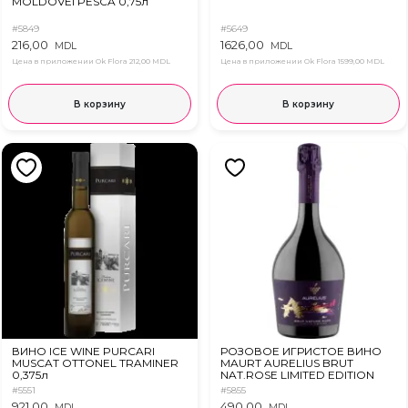
MOLDOVEI PESCA 0,75л
#5849
#5649
216,00
1626,00
MDL
MDL
Цена в приложении Ok Flora
212,00 MDL
Цена в приложении Ok Flora
1599,00 MDL
В корзину
В корзину
ВИНО ICE WINE PURCARI
РОЗОВОЕ ИГРИСТОЕ ВИНО
MUSCAT OTTONEL TRAMINER
MAURT AURELIUS BRUT
0,375л
NAT.ROSE LIMITED EDITION
0,75л
#5551
#5855
921,00
490,00
MDL
MDL