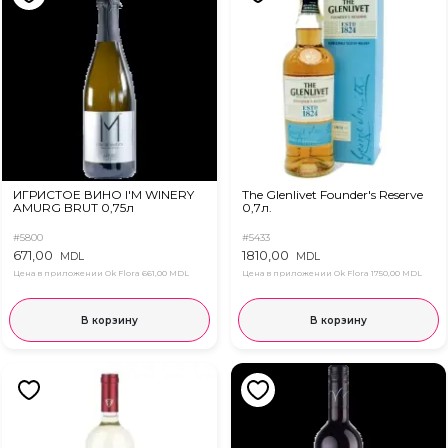
ИГРИСТОЕ ВИНО I'M WINERY
The Glenlivet Founder's Reserve
AMURG BRUT 0,75л
0,7л.
#5800
#5433
671,00
1810,00
MDL
MDL
Цена в приложении Ok Flora
661,00 MDL
Цена в приложении Ok Flora
1750,00 MDL
В корзину
В корзину