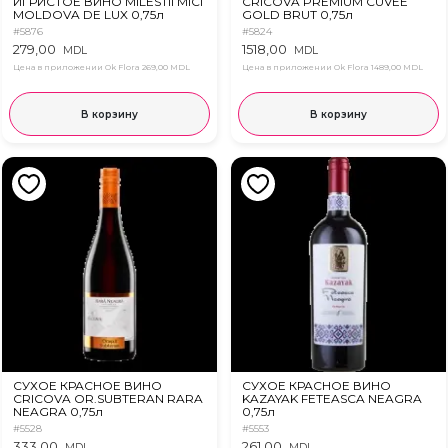
ИГРИСТОЕ ВИНО MILESTII MICI
CRICOVA PREMIUM CUVEE
MOLDOVA DE LUX 0,75л
GOLD BRUT 0,75л
#5876
#5824
279,00
1518,00
MDL
MDL
Цена в приложении Ok Flora
269,00 MDL
Цена в приложении Ok Flora
1489,00 MDL
В корзину
В корзину
СУХОЕ КРАСНОЕ ВИНО
СУХОЕ КРАСНОЕ ВИНО
CRICOVA OR.SUBTERAN RARA
KAZAYAK FETEASCA NEAGRA
NEAGRA 0,75л
0,75л
#5528
#5553
333,00
261,00
MDL
MDL