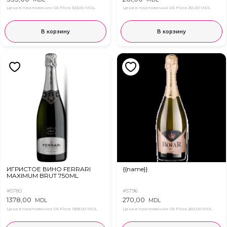
Цена в приложении Ok Flora
323,00 MDL
Цена в приложении Ok Flora
251,00 MDL
В корзину
В корзину
ИГРИСТОЕ ВИНО FERRARI
{{name}}
MAXIMUM BRUT 750ML
#5780
#5796
1378,00
270,00
MDL
MDL
Цена в приложении Ok Flora
1358,00 MDL
Цена в приложении Ok Flora
260,00 MDL