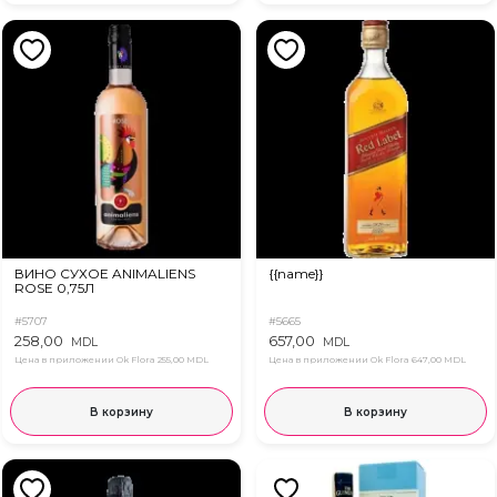
ВИНО СУХОЕ ANIMALIENS
{{name}}
ROSE 0,75Л
#5707
#5665
258,00
657,00
MDL
MDL
Цена в приложении Ok Flora
255,00 MDL
Цена в приложении Ok Flora
647,00 MDL
В корзину
В корзину