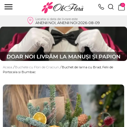
0
Locatia si data de livrare este
ANENII NOI, ANENII NOI 2026-08-09
Acasa
/
Buchete cu Flori de Craciun
/
Buchet de Iarna cu Brad, Felii de
Portocala si Bumbac