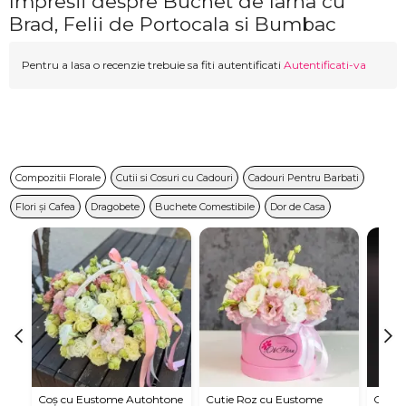
Impresii despre Buchet de Iarna cu
Brad, Felii de Portocala si Bumbac
Pentru a lasa o recenzie trebuie sa fiti autentificati
Autentificati-va
Compozitii Florale
Cutii si Cosuri cu Cadouri
Cadouri Pentru Barbati
Flori și Cafea
Dragobete
Buchete Comestibile
Dor de Casa
Coș cu Eustome Autohtone
Cutie Roz cu Eustome
Cutie 