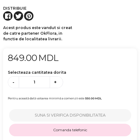
DISTRIBUIE
Acest produs este vandut si creat
de catre partener OkFlora, in
functie de localitatea livrarii.
849.00
MDL
Selecteaza cantitatea dorita
-
+
Pentru această dată valoarea minimă a comenzii este
550.00
MDL
SUNA SI VERIFICA DISPONIBILITATEA
Comanda telefonic