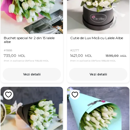
Buchet special Nr 2 din 15 lalele
Cutie de Lux Mică cu Lalele Albe
albe
#1888
#2277
735,00
1421,00
1595,00
MDL
MDL
MDL
Pret in aplicatia OkFlora
705,00 MDL
Pret in aplicatia OkFlora
1392,00 MDL
Vezi detalii
Vezi detalii