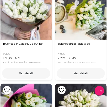
Buchet din Lalele Duble Albe
Buchet din 51 lalele albe
#5126
#1886
1715,00
2397,00
MDL
MDL
Pret in aplicatia OkFlora
1645,00 MDL
Pret in aplicatia OkFlora
2295,00 MDL
Vezi detalii
Vezi detalii
-
11
%