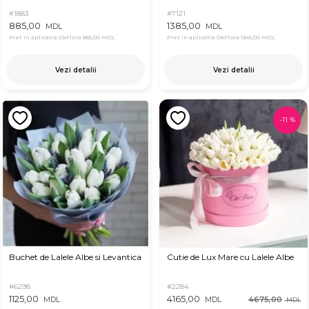
#1883
#7121
885,00
1385,00
MDL
MDL
Pret in aplicatia OkFlora
855,00 MDL
Pret in aplicatia OkFlora
1345,00 MDL
Vezi detalii
Vezi detalii
-
11
%
Buchet de Lalele Albe si Levantica
Cutie de Lux Mare cu Lalele Albe
#6298
#2284
1125,00
4165,00
4675,00
MDL
MDL
MDL