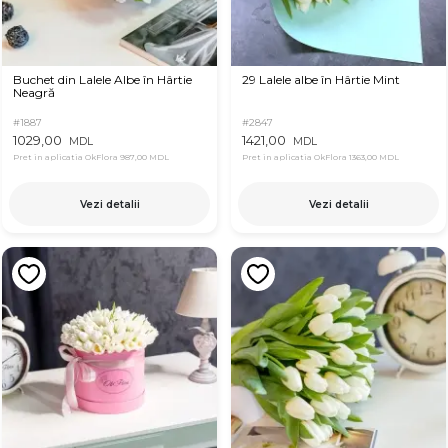
Buchet din Lalele Albe în Hârtie
29 Lalele albe în Hârtie Mint
Neagră
#1887
#2847
1029,00
1421,00
MDL
MDL
Pret in aplicatia OkFlora
987,00 MDL
Pret in aplicatia OkFlora
1363,00 MDL
Vezi detalii
Vezi detalii