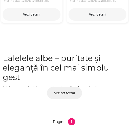
Pret in aplicatia OkFlora
1075,00 MDL
Pret in aplicatia OkFlora
4080,00 MDL
Vezi detalii
Vezi detalii
Lalelele albe – puritate și
eleganță în cel mai simplu
gest
Lalelele albe sunt printre cele mai rarafinate flori de primăvară pe care le poți
Vezi tot textul
oferi. Albul lor pur, combinat cu forma curată și tulpinile drepte, creează un efect
vizual simplu și totodată impresionant. Un buchet de lalele albe transmite
sinceritate, puritate și respect, fără a fi nevoie de cuvinte. Este alegerea potrivită
pentru persoanele fine, pentru gesturile care nu au nevoie de exuberanță, ci de
autenticitate. La OkFlora găsești buchete și compoziții cu lalele albe proaspete,
1
Pagini
disponibile în sezon, pregătite cu atenție pentru fiecare comandă.