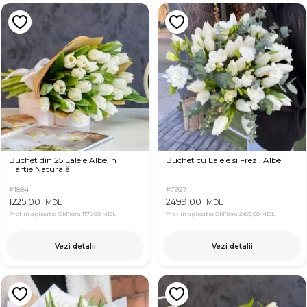
Buchet din 25 Lalele Albe în
Buchet cu Lalele si Frezii Albe
Hârtie Naturală
#1884
#7927
1225,00
2499,00
MDL
MDL
Pret in aplicatia OkFlora
1175,00 MDL
Pret in aplicatia OkFlora
2459,00 MDL
Vezi detalii
Vezi detalii