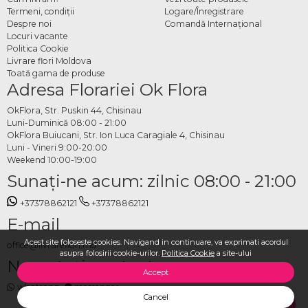
lalele albe online
Termeni, condiţii
Logare/Înregistrare
Despre noi
Comandă Internațional
Alegi formatul și dimensiunea dorită din categorie, specifici data și adresa de
Locuri vacante
livrare și plasezi comanda în câteva minute. Echipa OkFlora se ocupă de
Politica Cookie
pregătirea lalelelor albe proaspete și de livrare la timp, astfel încât buchetul să
Livrare flori Moldova
Toată gama de produse
ajungă exact când trebuie și în cea mai bună formă.
Adresa Florariei Ok Flora
OkFlora, Str. Puskin 44, Chisinau
Luni-Duminică 08:00 - 21:00
OkFlora Buiucani, Str. Ion Luca Caragiale 4, Chisinau
Luni - Vineri 9:00-20:00
Weekend 10:00-19:00
Sunaţi-ne acum: zilnic 08:00 - 21:00
+37378862121
+37378862121
E-mail
Acest site foloseste cookies. Navigand in continuare, va exprimati acordul
office@livrareflori.md
asupra folosirii cookie-urilor.
Politica Cookie
a site-ului
Ne puteți contacta:
Accept
whatsapp
,
messenger
Cancel