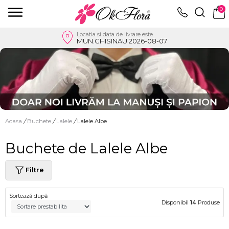
0
Locatia si data de livrare este
MUN.CHISINAU 2026-08-07
Acasa
/
Buchete
/
Lalele
/
Lalele Albe
Buchete de Lalele Albe
Filtre
Sortează după
Disponibil
14
Produse