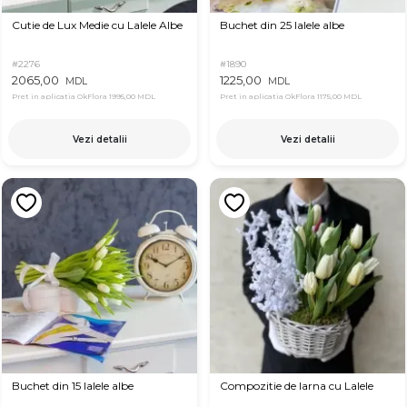
Cutie de Lux Medie cu Lalele Albe
Buchet din 25 lalele albe
#2276
#1890
2065,00
1225,00
MDL
MDL
Pret in aplicatia OkFlora
1995,00 MDL
Pret in aplicatia OkFlora
1175,00 MDL
Vezi detalii
Vezi detalii
Buchet din 15 lalele albe
Compozitie de Iarna cu Lalele