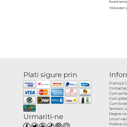
florală tema
Halloween pr
Comp
Fie că organ
adresa indic
Ce t
Oferta inclu
elemente de
cu baloane t
Plati sigure prin
Infor
Cum 
Franciza 
Contactaţ
Alegi aranja
Cum sa fa
încât decoru
Cum plăte
Cum livră
Termeni, co
Despre no
Urmariti-ne
Locuri va
Politica C