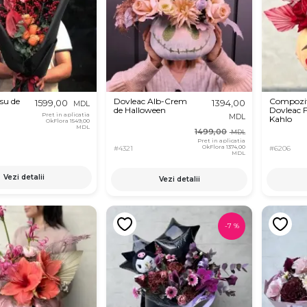
su de
Dovleac Alb-Crem
Compozit
1599,00
1394,00
MDL
de Halloween
Dovleac F
Pret in aplicatia
MDL
Kahlo
OkFlora
1549,00
MDL
1499,00
MDL
Pret in aplicatia
OkFlora
1374,00
#4321
#6206
MDL
Vezi detalii
Vezi detalii
-
7
%