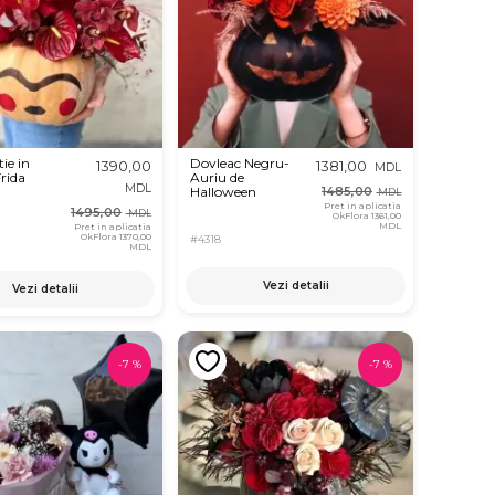
ie in
Dovleac Negru-
1390,00
1381,00
MDL
rida
Auriu de
MDL
Halloween
1485,00
MDL
Pret in aplicatia
1495,00
MDL
OkFlora
1361,00
MDL
Pret in aplicatia
OkFlora
1370,00
#4318
MDL
Vezi detalii
Vezi detalii
-
7
%
-
7
%