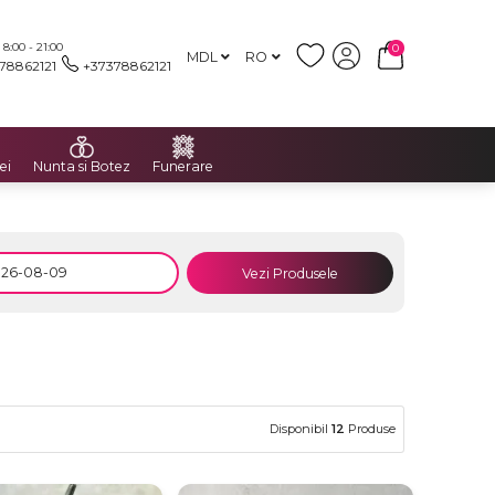
:00 - 21:00
0
MDL
RO
78862121
+37378862121
ei
Nunta si Botez
Funerare
Vezi Produsele
Disponibil
12
Produse