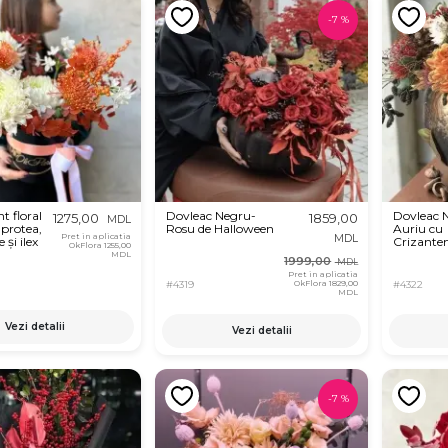
-
7
%
 floral
Dovleac Negru-
Dovleac 
1275,00
1859,00
MDL
 protea,
Rosu de Halloween
Auriu cu
Pret in aplicatia
MDL
și ilex
Crizante
OkFlora
1255,00
MDL
1999,00
MDL
Pret in aplicatia
OkFlora
1829,00
#4319
#4322
MDL
Vezi detalii
Vezi detalii
-
7
%