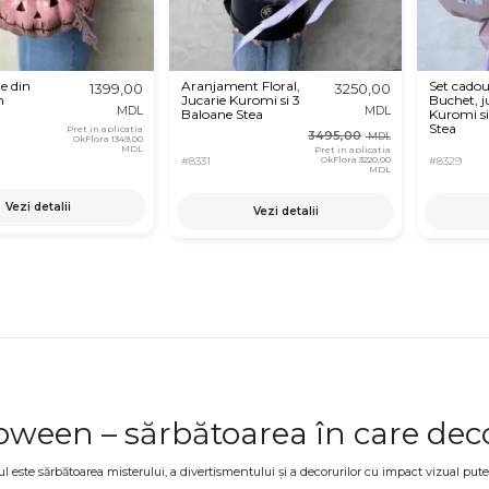
e din
Aranjament Floral,
Set cadou
1399,00
3250,00
n
Jucarie Kuromi si 3
Buchet, j
MDL
MDL
Baloane Stea
Kuromi si
Stea
Pret in aplicatia
3495,00
MDL
OkFlora
1349,00
MDL
Pret in aplicatia
OkFlora
3220,00
#8331
#8329
MDL
Vezi detalii
Vezi detalii
oween – sărbătoarea în care dec
 este sărbătoarea misterului, a divertismentului și a decorurilor cu impact vizual puter