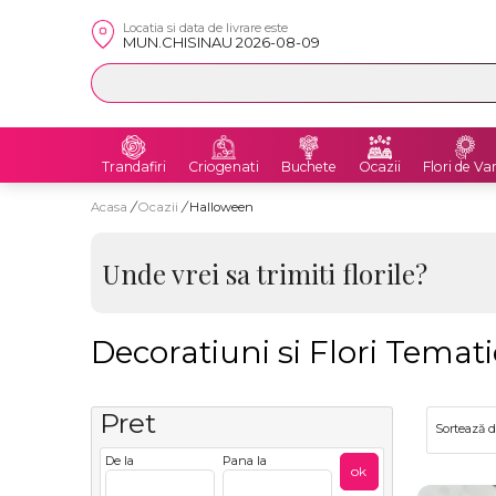
Locatia si data de livrare este
MUN.CHISINAU 2026-08-09
Trandafiri
Criogenati
Buchete
Ocazii
Flori de Va
Acasa
/
Ocazii
/
Halloween
Unde vrei sa trimiti florile?
Decoratiuni si Flori Tema
Pret
Sortează 
De la
Pana la
ok