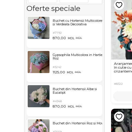
Oferte speciale
Buchet cu Hortensii Multicolore
si Verdeata Decorativa
#7792
870,00
MDL
MDL
Gypsophila Multicolora in Hartie
Roz
Aranjament
#3242
în cutie cu
crizanteme 
1125,00
MDL
MDL
#8322
Buchet din Hortensii Albe si
Eucalipt
#4948
870,00
MDL
MDL
Buchet din Hortensii Roz si Mov
#7659