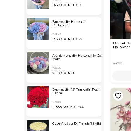
1450,00
MDL
MDL
Buchet din Hortensii
Multicolore
#3180
1450,00
MDL
MDL
Buchet Ro
Halloween
Aranjament din Hortensii in Cos
Mare
#4320
#3205
7410,00
MDL
Buchet din 151 Trandafiri Rosii
100cm
#7959
12835,00
MDL
MDL
Cutie Albă cu 101 Trandafiri Albi