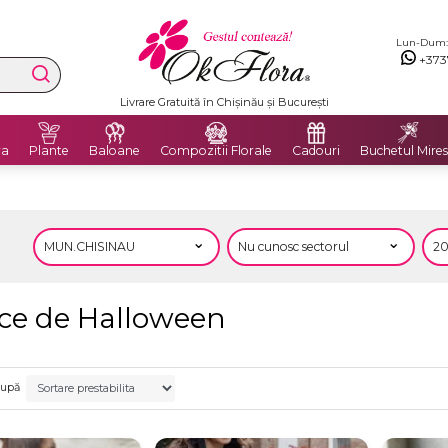
Lun-Dum: 8
+373
Livrare Gratuită în Chișinău și București
ra
Plante
Baloane
Compozitii Florale
Cadouri
Buchetul Mires
tice de Halloween
după