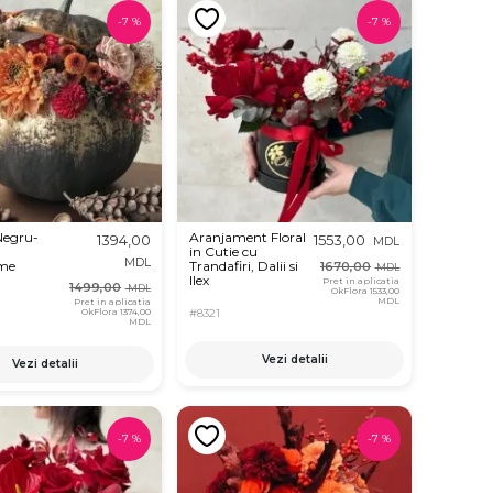
-
7
%
-
7
%
Negru-
Aranjament Floral
1394,00
1553,00
MDL
in Cutie cu
MDL
me
Trandafiri, Dalii si
1670,00
MDL
Ilex
Pret in aplicatia
1499,00
MDL
OkFlora
1533,00
MDL
Pret in aplicatia
OkFlora
1374,00
#8321
MDL
Vezi detalii
Vezi detalii
-
7
%
-
7
%