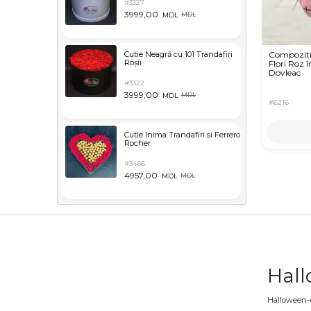
#3327
3999,00
MDL
MDL
Cutie Neagră cu 101 Trandafiri
Compoziti
Roșii
Flori Roz î
Dovleac
#3322
3999,00
MDL
MDL
#6216
Cutie Inima Trandafiri si Ferrero
Rocher
#3466
4957,00
MDL
MDL
Hall
Halloween-ul