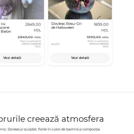
 cu
Dovleac Rosu-Gri
2649,00
1859,00
ucarie
de Halloween
MDL
MDL
 Balon
2849,00
1999,00
MDL
MDL
Pret in aplicatia
Pret in aplicatia
OkFlora
2619,00
OkFlora
1829,00
#4317
MDL
MDL
Vezi detalii
Vezi detalii
orurile creează atmosfera
nic. Dovleacul sculptat, florile în culori de toamnă și compoziția