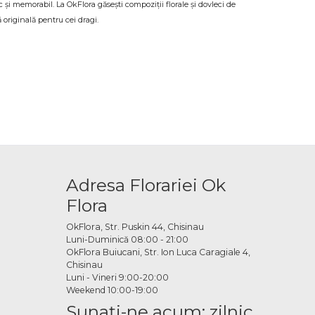
și memorabil. La OkFlora găsești compoziții florale și dovleci de
ă originală pentru cei dragi.
tmosferă aparte
că cuiva, OkFlora livrează compoziții florale și dovleci de Halloween la
e pentru a capta spiritul acestei sărbători unice.
unt disponibile
-ului, portocaliu, negru, vișiniu și verde, buchete tematice cu
e sărbătorii. Fiecare produs poate fi comandat singur sau combinat
Adresa Florariei Ok
 online
Flora
comanda. Echipa OkFlora se ocupă de pregătire și livrare la timp, astfel
OkFlora, Str. Puskin 44, Chisinau
Luni-Duminică 08:00 - 21:00
OkFlora Buiucani, Str. Ion Luca Caragiale 4,
Chisinau
Luni - Vineri 9:00-20:00
Weekend 10:00-19:00
Sunaţi-ne acum: zilnic