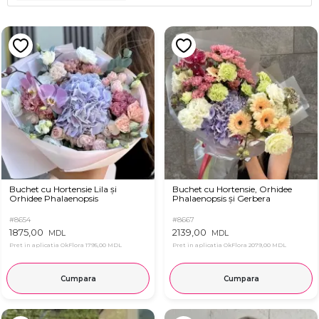
Buchet cu Hortensie Lila și
Buchet cu Hortensie, Orhidee
Orhidee Phalaenopsis
Phalaenopsis și Gerbera
#8654
#8667
1875,00
2139,00
MDL
MDL
Pret in aplicatia OkFlora
1795,00 MDL
Pret in aplicatia OkFlora
2079,00 MDL
Cumpara
Cumpara