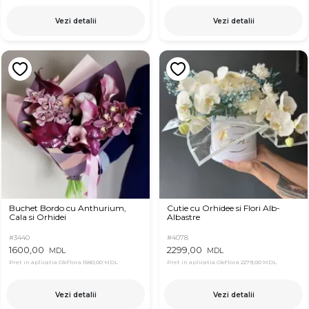
Vezi detalii
Vezi detalii
Buchet Bordo cu Anthurium,
Cutie cu Orhidee si Flori Alb-
Cala si Orhidei
Albastre
#3440
#4078
1600,00
2299,00
MDL
MDL
Pret in aplicatia OkFlora
1580,00 MDL
Pret in aplicatia OkFlora
2279,00 MDL
Vezi detalii
Vezi detalii