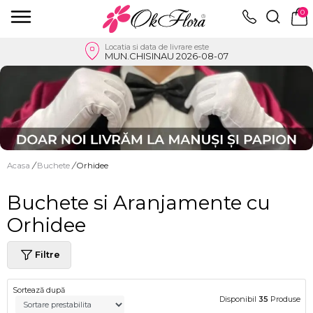
0
Locatia si data de livrare este
MUN.CHISINAU 2026-08-07
Acasa
/
Buchete
/
Orhidee
Buchete si Aranjamente cu
Orhidee
Filtre
Sortează după
Disponibil
35
Produse