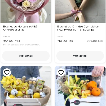
Buchet cu Hortensie Albă,
Buchet cu Orhidee Cymbidium
Orhidee și Liliac
Roz, Hypericum si Eucalipt
#8536
#5191
955,00
710,00
789,00
MDL
MDL
MDL
Pret in aplicatia OkFlora
945,00 MDL
Vezi detalii
Vezi detalii