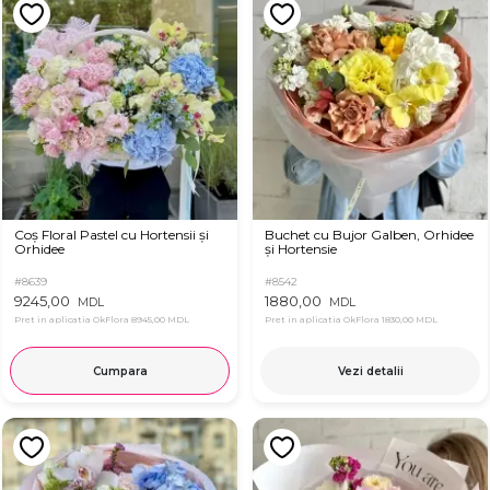
Coș Floral Pastel cu Hortensii și
Buchet cu Bujor Galben, Orhidee
Orhidee
și Hortensie
#8639
#8542
9245,00
1880,00
MDL
MDL
Pret in aplicatia OkFlora
8945,00 MDL
Pret in aplicatia OkFlora
1830,00 MDL
Cumpara
Vezi detalii