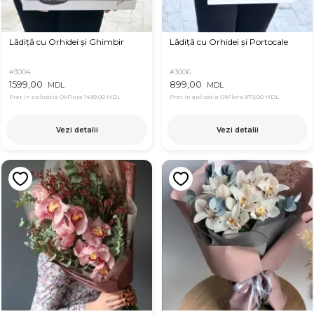
Lădiță cu Orhidei și Ghimbir
Lădiță cu Orhidei și Portocale
#3004
#3006
1599,00
899,00
MDL
MDL
Pret in aplicatia OkFlora
1499,00 MDL
Pret in aplicatia OkFlora
879,00 MDL
Vezi detalii
Vezi detalii