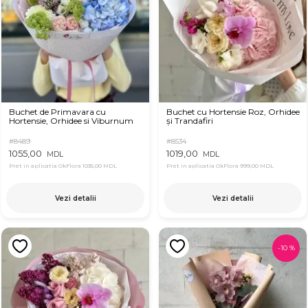
Buchet de Primavara cu
Buchet cu Hortensie Roz, Orhidee
Hortensie, Orhidee si Viburnum
și Trandafiri
#8489
#8534
1055,00
1019,00
MDL
MDL
Pret in aplicatia OkFlora
1035,00 MDL
Pret in aplicatia OkFlora
999,00 MDL
Vezi detalii
Vezi detalii
-
10
%