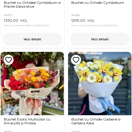
Buchet cu Orhidee Cymbidium si
Buchet cu Orhidei Cymbidium
Plante Decorative
#4971
#4962
1350,00
1299,00
MDL
MDL
Pret in aplicatia OkFlora
1310,00 MDL
Pret in aplicatia OkFlora
1279,00 MDL
Vezi detalii
Vezi detalii
Buchet Exotic Multicolor cu
Buchet cu Orhidei Galbene si
Amaryllis și Protea
Gerbera Alba
#8370
#8097