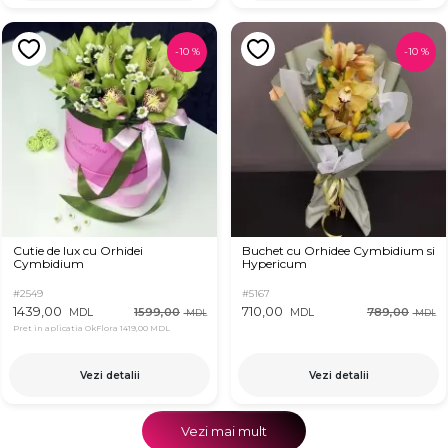
-
10
%
-
10
%
Cutie de lux cu Orhidei
Buchet cu Orhidee Cymbidium si
Cymbidium
Hypericum
#2549
#5167
1439,00
710,00
1599,00
789,00
MDL
MDL
MDL
MDL
Pret in aplicatia OkFlora
1419,00 MDL
Vezi detalii
Vezi detalii
Vezi mai mult