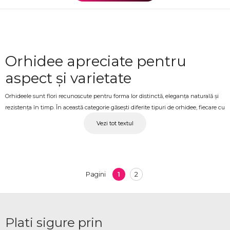
Orhidee apreciate pentru
aspect și varietate
Orhideele sunt flori recunoscute pentru forma lor distinctă, eleganța naturală și
rezistența în timp. În această categorie găsești diferite tipuri de orhidee, fiecare cu
un aspect și caracter propriu, potrivite atât pentru cadouri, cât și pentru decor
Vezi tot textul
interior.
Tipuri de orhidee pentru stiluri
diferite
1
2
Pagini
Selecția include orhidee Phalaenopsis, apreciate pentru florile lor mari și durata
de viață îndelungată, orhidee Cymbidium, cunoscute pentru tulpinile bogate și
florile numeroase, precum și orhidee Vanda, remarcate prin culorile intense și
Plati sigure prin
aspectul lor expresiv. Fiecare tip se potrivește unor preferințe diferite și unor