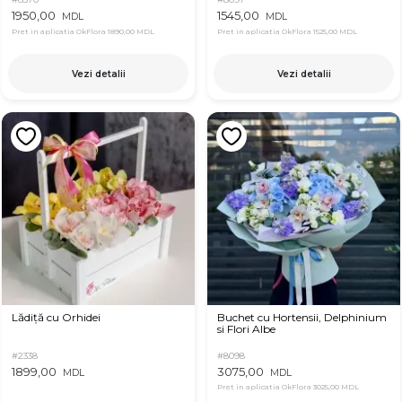
1950,00
1545,00
MDL
MDL
Pret in aplicatia OkFlora
1890,00 MDL
Pret in aplicatia OkFlora
1525,00 MDL
Vezi detalii
Vezi detalii
Lădiță cu Orhidei
Buchet cu Hortensii, Delphinium
si Flori Albe
#2338
#8098
1899,00
3075,00
MDL
MDL
Pret in aplicatia OkFlora
3025,00 MDL