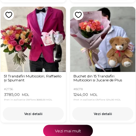
51 Trandafiri Multicolori, Raffaello
Buchet din 15 Trandafiri
și Spumant
Multicolori si Jucarie de Plus
#2736
#8078
3785,00
1244,00
MDL
MDL
Pret in aplicatia OkFlora
3683,00 MDL
Pret in aplicatia OkFlora
1214,00 MDL
Vezi detalii
Vezi detalii
Vezi mai mult