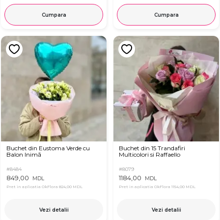
Cumpara
Cumpara
Buchet din Eustoma Verde cu
Buchet din 15 Trandafiri
Balon Inimă
Multicolori si Raffaello
#8484
#8079
849,00
1184,00
MDL
MDL
Pret in aplicatia OkFlora
824,00 MDL
Pret in aplicatia OkFlora
1154,00 MDL
Vezi detalii
Vezi detalii