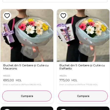
Buchet din 9 Gerbere și Cutie cu
Buchet din 9 Gerbere și Cutie cu
Macarons
Raffaello
#8333
#8334
695,00
775,00
MDL
MDL
Pret in aplicatia OkFlora
690,00 MDL
Pret in aplicatia OkFlora
770,00 MDL
Cumpara
Cumpara