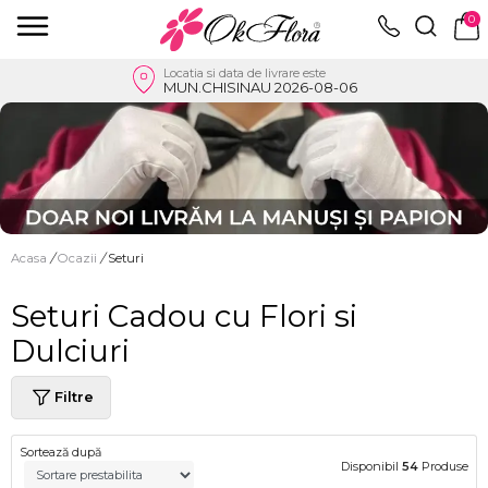
0
Locatia si data de livrare este
MUN.CHISINAU 2026-08-06
Acasa
/
Ocazii
/
Seturi
Seturi Cadou cu Flori si
Dulciuri
Filtre
Sortează după
Disponibil
54
Produse