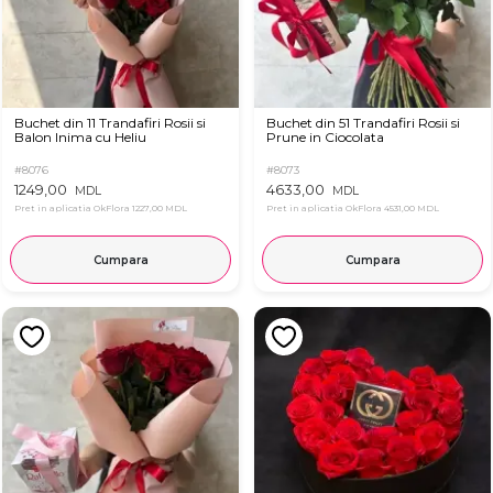
Buchet din 11 Trandafiri Rosii si
Buchet din 51 Trandafiri Rosii si
Balon Inima cu Heliu
Prune in Ciocolata
#8076
#8073
1249,00
4633,00
MDL
MDL
Pret in aplicatia OkFlora
1227,00 MDL
Pret in aplicatia OkFlora
4531,00 MDL
Cumpara
Cumpara