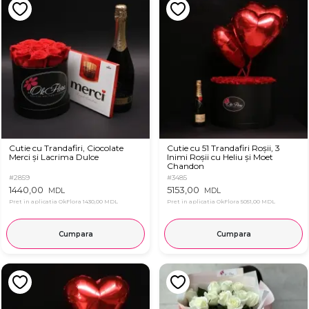
Cutie cu Trandafiri, Ciocolate
Cutie cu 51 Trandafiri Roșii, 3
Merci și Lacrima Dulce
Inimi Roșii cu Heliu și Moet
Chandon
#2859
#3485
1440,00
5153,00
MDL
MDL
Pret in aplicatia OkFlora
1430,00 MDL
Pret in aplicatia OkFlora
5051,00 MDL
Cumpara
Cumpara