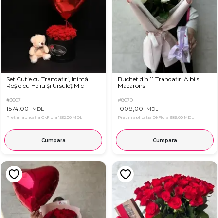
Set Cutie cu Trandafiri, Inimă
Buchet din 11 Trandafiri Albi si
Roșie cu Heliu și Ursuleț Mic
Macarons
#3607
#8070
1574,00
1008,00
MDL
MDL
Pret in aplicatia OkFlora
1532,00 MDL
Pret in aplicatia OkFlora
986,00 MDL
Cumpara
Cumpara