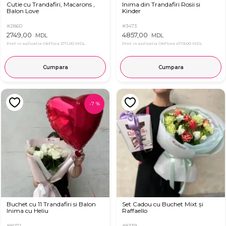
Cutie cu Trandafiri, Macarons ,
Inima din Trandafiri Rosii si
Balon Love
Kinder
#2860
#3473
2749,00
4857,00
MDL
MDL
Pret in aplicatia OkFlora
2711,00 MDL
Pret in aplicatia OkFlora
4719,00 MDL
Cumpara
Cumpara
-
7
%
Buchet cu 11 Trandafiri si Balon
Set Cadou cu Buchet Mixt și
Inima cu Heliu
Raffaello
#8071
#8339