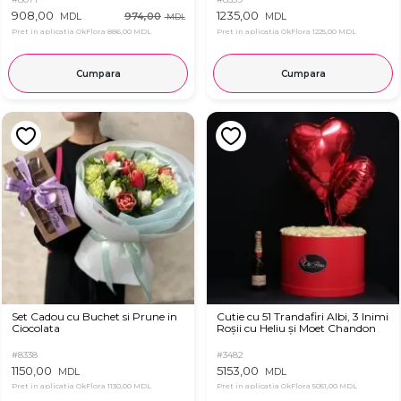
908,00
1235,00
974,00
MDL
MDL
MDL
Pret in aplicatia OkFlora
886,00 MDL
Pret in aplicatia OkFlora
1225,00 MDL
Cumpara
Cumpara
Set Cadou cu Buchet si Prune in
Cutie cu 51 Trandafiri Albi, 3 Inimi
Ciocolata
Roșii cu Heliu și Moet Chandon
#8338
#3482
1150,00
5153,00
MDL
MDL
Pret in aplicatia OkFlora
1130,00 MDL
Pret in aplicatia OkFlora
5051,00 MDL