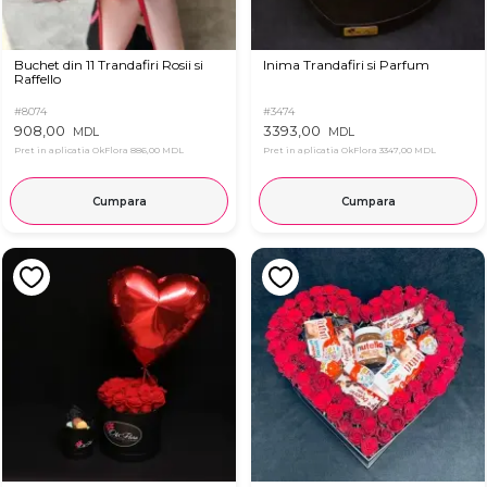
Buchet din 11 Trandafiri Rosii si
Inima Trandafiri si Parfum
Raffello
#8074
#3474
908,00
3393,00
MDL
MDL
Pret in aplicatia OkFlora
886,00 MDL
Pret in aplicatia OkFlora
3347,00 MDL
Cumpara
Cumpara