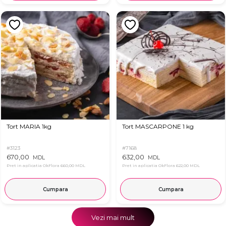
Tort MARIA 1kg
Tort MASCARPONE 1 kg
#3123
#7168
670,00
632,00
MDL
MDL
Pret in aplicatia OkFlora
660,00 MDL
Pret in aplicatia OkFlora
622,00 MDL
Cumpara
Cumpara
Vezi mai mult