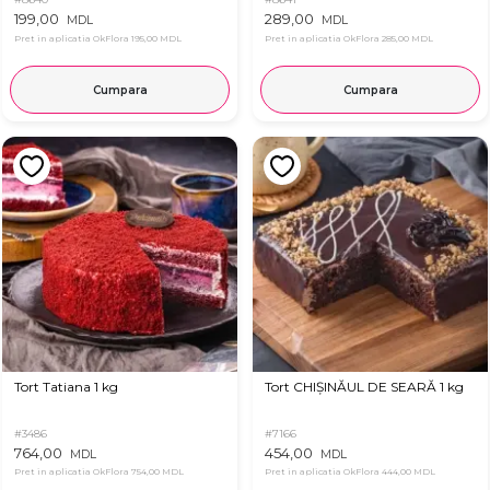
199,00
289,00
MDL
MDL
Pret in aplicatia OkFlora
195,00 MDL
Pret in aplicatia OkFlora
285,00 MDL
Cumpara
Cumpara
Tort Tatiana 1 kg
Tort CHIȘINĂUL DE SEARĂ 1 kg
#3486
#7166
764,00
454,00
MDL
MDL
Pret in aplicatia OkFlora
754,00 MDL
Pret in aplicatia OkFlora
444,00 MDL