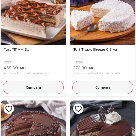
Tort TIRAMISU
Tort Tropic Breeze 0.5 kg
#3291
#3069
438,00
270,00
MDL
MDL
Pret in aplicatia OkFlora
428,00 MDL
Pret in aplicatia OkFlora
260,00 MDL
Cumpara
Cumpara