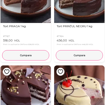
Tort PRAGA 1 kg
Tort PRINȚUL NEGRU 1 kg
#7167
#7164
518,00
456,00
MDL
MDL
Pret in aplicatia OkFlora
508,00 MDL
Pret in aplicatia OkFlora
446,00 MDL
Cumpara
Cumpara