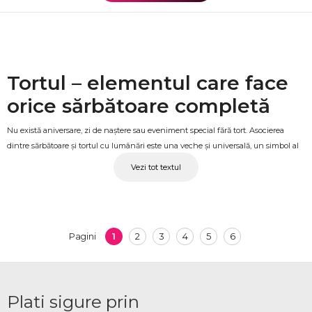
Tortul – elementul care face
orice sărbătoare completă
Nu există aniversare, zi de naștere sau eveniment special fără tort. Asocierea
dintre sărbătoare și tortul cu lumânări este una veche și universală, un simbol al
momentelor care merită celebrate. La OkFlora găsești torturi cu livrare la
Vezi tot textul
domiciliu, disponibile singure sau alături de flori și cadouri, pentru o surpriză
completă și memorabilă pentru oricine din viața ta.
Torturi cu livrare pentru
1
2
3
4
5
6
ocazii speciale
Pagini
O zi de naștere, o aniversare, un botez sau orice alt moment care merită marcat
cu ceva dulce, OkFlora livrează torturi proaspete la adresa indicată, la ora stabilită.
Plati sigure prin
Fiecare comandă este pregătită cu atenție, astfel încât tortul să ajungă în stare