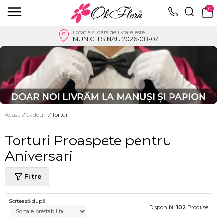
0
Locatia si data de livrare este
MUN.CHISINAU 2026-08-07
Acasa
/
Cadouri
/
Torturi
Torturi Proaspete pentru
Aniversari
Filtre
Sortează după
Disponibil
102
Produse