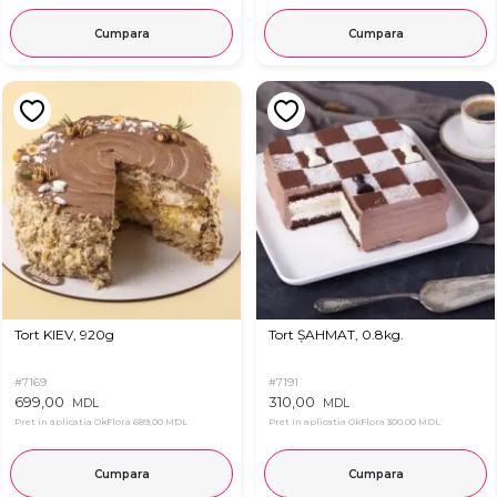
Cumpara
Cumpara
Tort KIEV, 920g
Tort ȘAHMAT, 0.8kg.
#7169
#7191
699,00
310,00
MDL
MDL
Pret in aplicatia OkFlora
689,00 MDL
Pret in aplicatia OkFlora
300,00 MDL
Cumpara
Cumpara