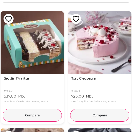
Set din Prajituri
Tort Cleopatra
#3662
#4071
537,00
723,00
MDL
MDL
Pret in aplicatia OkFlora
527,00 MDL
Pret in aplicatia OkFlora
713,00 MDL
Cumpara
Cumpara