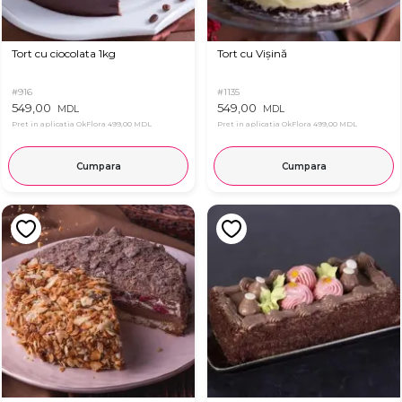
Tort cu ciocolata 1kg
Tort cu Vișină
#916
#1135
549,00
549,00
MDL
MDL
Pret in aplicatia OkFlora
499,00 MDL
Pret in aplicatia OkFlora
499,00 MDL
Cumpara
Cumpara