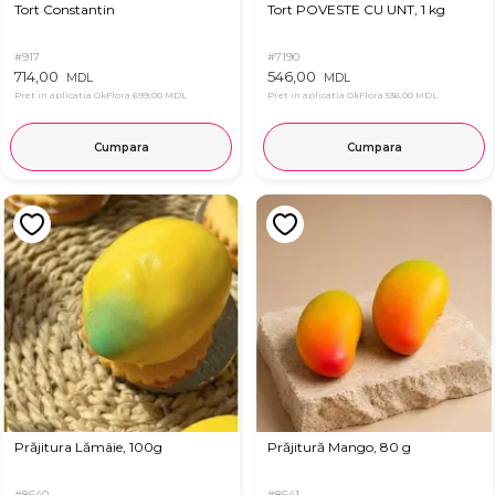
Tort Constantin
Tort POVESTE CU UNT, 1 kg
#917
#7190
714,00
546,00
MDL
MDL
Pret in aplicatia OkFlora
699,00 MDL
Pret in aplicatia OkFlora
536,00 MDL
Cumpara
Cumpara
Prăjitura Lămâie, 100g
Prăjitură Mango, 80 g
#8640
#8641