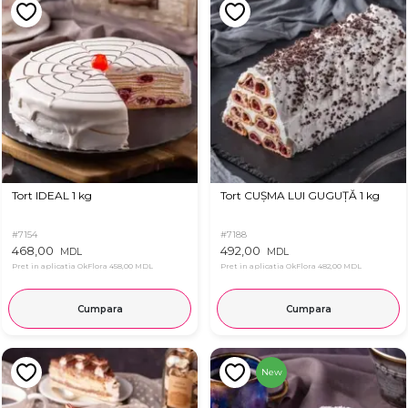
Tort IDEAL 1 kg
Tort CUȘMA LUI GUGUȚĂ 1 kg
#7154
#7188
468,00
492,00
MDL
MDL
Pret in aplicatia OkFlora
458,00 MDL
Pret in aplicatia OkFlora
482,00 MDL
Cumpara
Cumpara
New