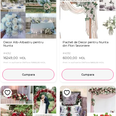
Decor Alb-Albastru pentru
Pachet de Decor pentru Nunta
Nunta
din Flori Sezoniere
#4052
#4092
16249,00
6000,00
MDL
MDL
Pret in aplicatia OkFlora
15900,00 MDL
Pret in aplicatia OkFlora
5800,00 MDL
Cumpara
Cumpara