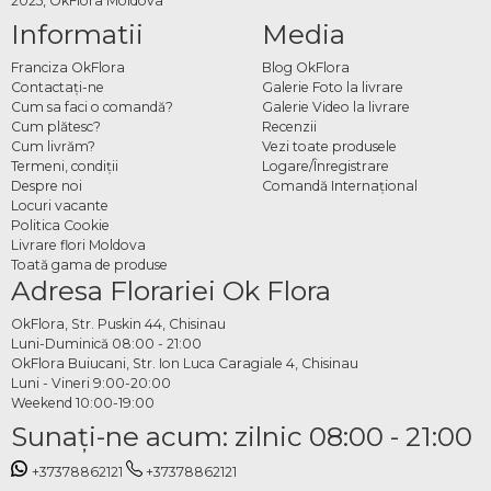
2025, OkFlora Moldova
Pachetele pot include aranjamente florale pentru mesele invitaților, decor pentru
Informatii
Media
prezidiu, arcadă florală, lumânări decorative, coronițe și brățări florale, cocarde,
buchete pentru domnișoarele de onoare și vornicele, decoruri pentru intrare și
Franciza OkFlora
Blog OkFlora
alte elemente florale personalizate în funcție de nevoile evenimentului. Fiecare
Contactaţi-ne
Galerie Foto la livrare
Cum sa faci o comandă?
Galerie Video la livrare
pachet poate fi adaptat și completat la cerere, în funcție de dimensiunea sălii,
Cum plătesc?
Recenzii
numărul de mese și stilul dorit.
Cum livrăm?
Vezi toate produsele
Termeni, condiţii
Logare/Înregistrare
Cum comanzi un pachet de
Despre noi
Comandă Internațional
decorațiuni pentru nuntă
Locuri vacante
Politica Cookie
online
Livrare flori Moldova
Toată gama de produse
Adresa Florariei Ok Flora
Contactezi echipa OkFlora pentru a discuta detaliile evenimentului, numărul de
mese, stilul și culorile dorite, specifici data și locația nunții și plasezi comanda.
OkFlora, Str. Puskin 44, Chisinau
Echipa OkFlora se ocupă de pregătirea tuturor elementelor florale din flori
Luni-Duminică 08:00 - 21:00
proaspete și de livrare la locație la timp, astfel încât nunta ta să fie exact așa cum
OkFlora Buiucani, Str. Ion Luca Caragiale 4, Chisinau
Luni - Vineri 9:00-20:00
ai visat-o.
Weekend 10:00-19:00
Sunaţi-ne acum: zilnic 08:00 - 21:00
+37378862121
+37378862121