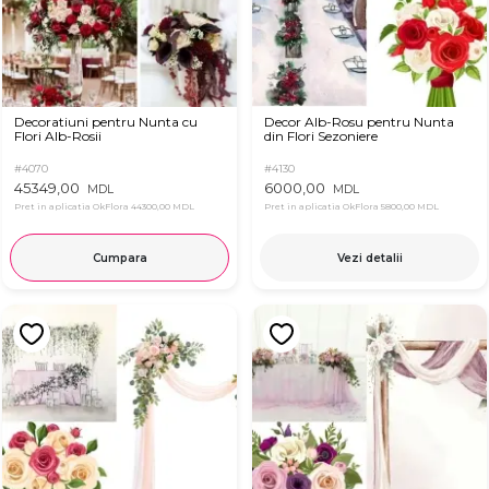
Decoratiuni pentru Nunta cu
Decor Alb-Rosu pentru Nunta
Flori Alb-Rosii
din Flori Sezoniere
#4070
#4130
45349,00
6000,00
MDL
MDL
Pret in aplicatia OkFlora
44300,00 MDL
Pret in aplicatia OkFlora
5800,00 MDL
Cumpara
Vezi detalii