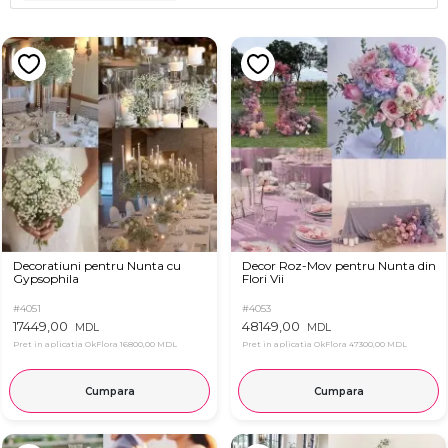
Decoratiuni pentru Nunta cu
Decor Roz-Mov pentru Nunta din
Gypsophila
Flori Vii
#4051
#4053
17449,00
48149,00
MDL
MDL
Pret in aplicatia OkFlora
16800,00 MDL
Pret in aplicatia OkFlora
47300,00 MDL
Cumpara
Cumpara