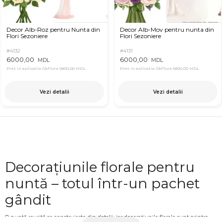
Decor Alb-Roz pentru Nunta din
Decor Alb-Mov pentru nunta din
Flori Sezoniere
Flori Sezoniere
#4132
#4131
6000,00
6000,00
MDL
MDL
Pret in aplicatia OkFlora
5800,00 MDL
Pret in aplicatia OkFlora
5800,00 MDL
Vezi detalii
Vezi detalii
Decorațiunile florale pentru
nuntă – totul într-un pachet
gândit
O nuntă reușită se construiește din detalii, iar decorațiunile florale sunt printre