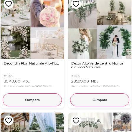
Decor din Flori Naturale Alb-Roz
Decor Alb-Verde pentru Nunta
din Flori Naturale
#4054
#4055
35149,00
28599,00
MDL
MDL
Pret in aplicatia OkFlora
34300,00 MDL
Pret in aplicatia OkFlora
27800,00 MDL
Cumpara
Cumpara