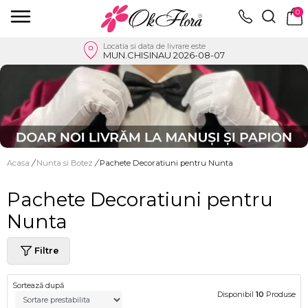
0
Locatia si data de livrare este
MUN.CHISINAU 2026-08-07
Acasa
/
Nunta si Botez
/
Pachete Decoratiuni pentru Nunta
Pachete Decoratiuni pentru
Nunta
Filtre
Sortează după
Disponibil
10
Produse