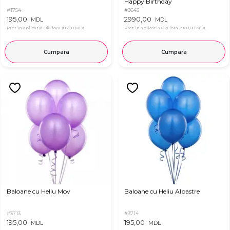
Happy Birthday
#1754
#3643
195,00
2990,00
MDL
MDL
Pret in aplicatia OkFlora
185,00 MDL
Pret in aplicatia OkFlora
2960,00 MDL
Cumpara
Cumpara
Baloane cu Heliu Mov
Baloane cu Heliu Albastre
#3713
#3714
195,00
195,00
MDL
MDL