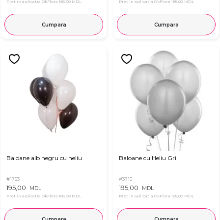
Pret in aplicatia OkFlora
185,00 MDL
Pret in aplicatia OkFlora
185,00 MDL
Cumpara
Cumpara
Baloane alb negru cu heliu
Baloane cu Heliu Gri
#1753
#3715
195,00
195,00
MDL
MDL
Pret in aplicatia OkFlora
185,00 MDL
Pret in aplicatia OkFlora
185,00 MDL
Cumpara
Cumpara