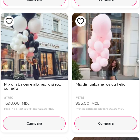
Mix din baloane alb,negru si roz
Mix din baloane roz cu heliu
cu heliu
#1780
#1781
1690,00
995,00
MDL
MDL
Pret in aplicatia OkFlora
1660,00 MDL
Pret in aplicatia OkFlora
957,00 MDL
Cumpara
Cumpara