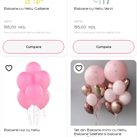
Baloane cu Heliu Galbene
Baloane cu Heliu Verzi
#3711
#3710
195,00
195,00
MDL
MDL
Pret in aplicatia OkFlora
185,00 MDL
Pret in aplicatia OkFlora
185,00 MDL
Cumpara
Cumpara
Baloane roz cu heliu
Set din Baloane Inimi cu Heliu,
Baloane Sidefate si baloane