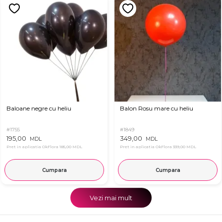
Baloane negre cu heliu
Balon Rosu mare cu heliu
#1755
#1849
195,00
349,00
MDL
MDL
Pret in aplicatia OkFlora
185,00 MDL
Pret in aplicatia OkFlora
339,00 MDL
Cumpara
Cumpara
Vezi mai mult