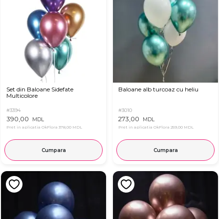
Set din Baloane Sidefate
Baloane alb turcoaz cu heliu
Multicolore
#3394
#3010
390,00
273,00
MDL
MDL
Pret in aplicatia OkFlora
378,00 MDL
Pret in aplicatia OkFlora
259,00 MDL
Cumpara
Cumpara