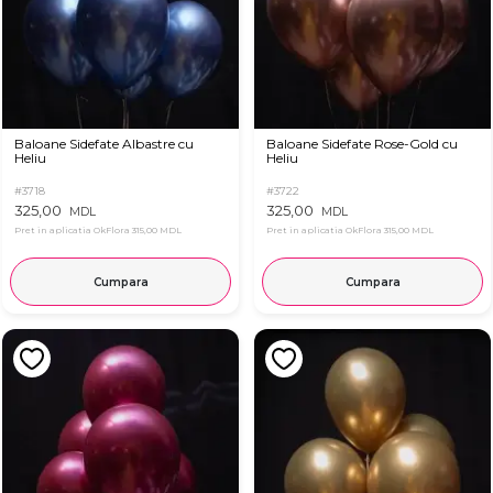
Baloane Sidefate Albastre cu
Baloane Sidefate Rose-Gold cu
Heliu
Heliu
#3718
#3722
325,00
325,00
MDL
MDL
Pret in aplicatia OkFlora
315,00 MDL
Pret in aplicatia OkFlora
315,00 MDL
Cumpara
Cumpara