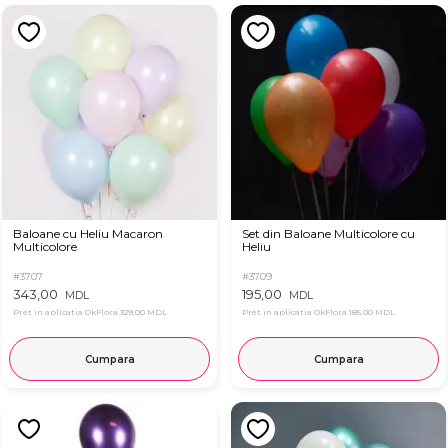
Baloane cu Heliu Macaron
Set din Baloane Multicolore cu
Multicolore
Heliu
#3707
#3709
343,00
195,00
MDL
MDL
Pret in aplicatia OkFlora
329,00 MDL
Pret in aplicatia OkFlora
185,00 MDL
Cumpara
Cumpara