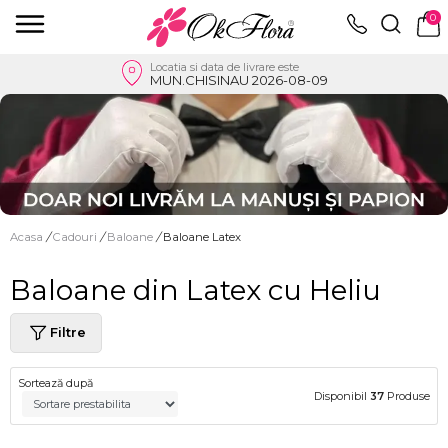
0
Locatia si data de livrare este
MUN.CHISINAU 2026-08-09
Acasa
/
Cadouri
/
Baloane
/
Baloane Latex
Baloane din Latex cu Heliu
Filtre
Sortează după
Disponibil
37
Produse