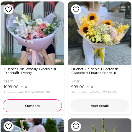
Buchet Crin Roselily Gladiole și
Buchet Galben cu Hortensie,
Trandafiri Peony
Gladiole si Floarea Soarelui
#8647
#4195
1099,00
999,00
MDL
MDL
Pret in aplicatia OkFlora
1079,00 MDL
Pret in aplicatia OkFlora
979,00 MDL
Cumpara
Vezi detalii