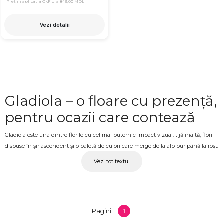
Pret in aplicatia OkFlora
849,00 MDL
Vezi detalii
Gladiola – o floare cu prezență,
pentru ocazii care contează
Gladiola este una dintre florile cu cel mai puternic impact vizual: tijă înaltă, flori
dispuse în șir ascendent și o paletă de culori care merge de la alb pur până la roșu
intens, mov și bicolor. Această structură verticală o face dificil de ignorat într-un
Vezi tot textul
aranjament și îi conferă un caracter aparte față de florile mai compacte. La
OkFlora, gladiolele sunt disponibile în buchete clasice și compoziții florale,
pregătite din flori proaspete selecționate.
Buchete de gladiole – pentru
1
Pagini