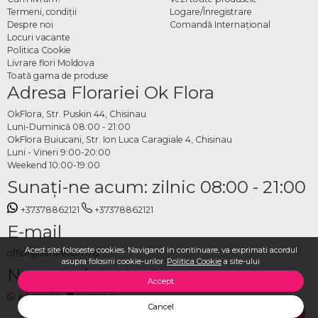
Termeni, condiţii
Logare/Înregistrare
livrare
Despre noi
Comandă Internațional
Locuri vacante
Pe OkFlora găsești întreaga colecție de buchete și compoziții cu gladiole,
Politica Cookie
disponibilă pentru comandă online. Selectezi culoarea, formatul și data livrării, iar
Livrare flori Moldova
Toată gama de produse
OkFlora se ocupă de pregătire și transport. Un buchet de gladiole livrat la timp
Adresa Florariei Ok Flora
spune mai mult decât orice mesaj scris.
OkFlora, Str. Puskin 44, Chisinau
Luni-Duminică 08:00 - 21:00
OkFlora Buiucani, Str. Ion Luca Caragiale 4, Chisinau
Luni - Vineri 9:00-20:00
Weekend 10:00-19:00
Sunaţi-ne acum: zilnic 08:00 - 21:00
+37378862121
+37378862121
E-mail
Acest site foloseste cookies. Navigand in continuare, va exprimati acordul
office@livrareflori.md
asupra folosirii cookie-urilor.
Politica Cookie
a site-ului
Ne puteți contacta:
Accept
whatsapp
,
messenger
Cancel