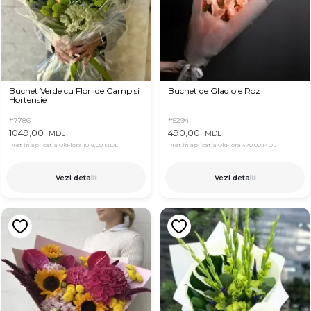
Buchet Verde cu Flori de Camp si
Buchet de Gladiole Roz
Hortensie
#7786
#5294
1049,00
490,00
MDL
MDL
Pret in aplicatia OkFlora
1019,00 MDL
Pret in aplicatia OkFlora
470,00 MDL
Vezi detalii
Vezi detalii