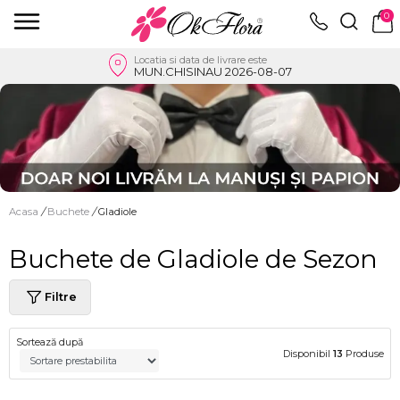
0
Locatia si data de livrare este
MUN.CHISINAU 2026-08-07
Acasa
/
Buchete
/
Gladiole
Buchete de Gladiole de Sezon
Filtre
Sortează după
Disponibil
13
Produse