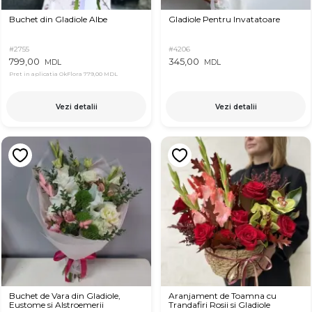
Buchet din Gladiole Albe
Gladiole Pentru Invatatoare
#2755
#4206
799,00
345,00
MDL
MDL
Pret in aplicatia OkFlora
779,00 MDL
Vezi detalii
Vezi detalii
Buchet de Vara din Gladiole,
Aranjament de Toamna cu
Eustome si Alstroemerii
Trandafiri Rosii si Gladiole