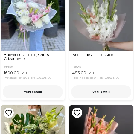
Buchet cu Gladiole, Crini si
Buchet de Gladiole Albe
Crizanteme
#5283
#5308
1600,00
483,00
MDL
MDL
Pret in aplicatia OkFlora
1570,00 MDL
Pret in aplicatia OkFlora
469,00 MDL
Vezi detalii
Vezi detalii