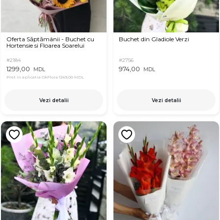
Oferta Săptămânii - Buchet cu
Buchet din Gladiole Verzi
Hortensie si Floarea Soarelui
#2184
#2756
1299,00
974,00
MDL
MDL
Pret in aplicatia OkFlora
1249,00 MDL
Vezi detalii
Vezi detalii