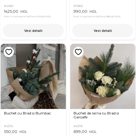
#4480
#7860
1425,00
990,00
MDL
MDL
Pret in aplicatia OkFlora
1415,00 MDL
Pret in aplicatia OkFlora
980,00 MDL
Vezi detalii
Vezi detalii
Buchet cu Brad si Bumbac
Buchet de Iarna cu Brad si
Garoafe
#4376
#4378
550,00
699,00
MDL
MDL