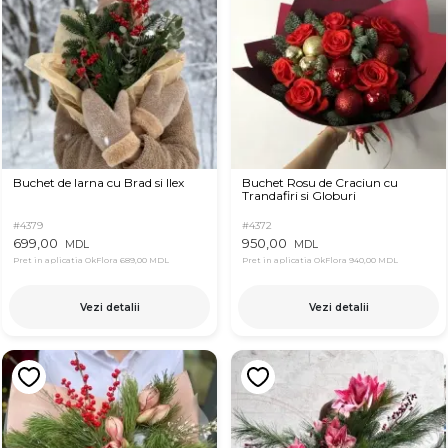
Buchet de Iarna cu Brad si Ilex
Buchet Rosu de Craciun cu
Trandafiri si Globuri
#4379
#4372
699,00
950,00
MDL
MDL
Pret in aplicatia OkFlora
689,00 MDL
Pret in aplicatia OkFlora
940,00 MDL
Vezi detalii
Vezi detalii