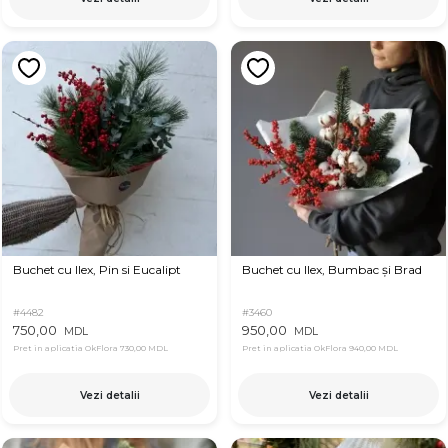
Buchet cu Ilex, Pin si Eucalipt
Buchet cu Ilex, Bumbac și Brad
#4482
#3460
750,00
950,00
MDL
MDL
Pret in aplicatia OkFlora
730,00 MDL
Pret in aplicatia OkFlora
940,00 MDL
Vezi detalii
Vezi detalii