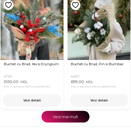
Buchet cu Brad, Ilex si Eryngium
Buchet cu Brad, Pin si Bumbac
#7102
#4373
1050,00
699,00
MDL
MDL
Pret in aplicatia OkFlora
1040,00 MDL
Pret in aplicatia OkFlora
689,00 MDL
Vezi detalii
Vezi detalii
Vezi mai mult