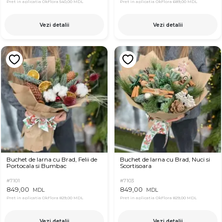
Pret in aplicatia OkFlora
540,00 MDL
Pret in aplicatia OkFlora
689,00 MDL
Vezi detalii
Vezi detalii
Buchet de Iarna cu Brad, Felii de
Buchet de Iarna cu Brad, Nuci si
Portocala si Bumbac
Scortisoara
#7101
#7103
849,00
849,00
MDL
MDL
Pret in aplicatia OkFlora
829,00 MDL
Pret in aplicatia OkFlora
829,00 MDL
Vezi detalii
Vezi detalii