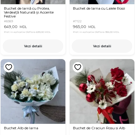
Buchet de Iarnă cu Protea,
Buchet de Iarna cu Lalele Rosii
Verdeață Naturală și Accente
Festive
#8389
#7122
649,00
965,00
MDL
MDL
Pret in aplicatia OkFlora
639,00 MDL
Pret in aplicatia OkFlora
955,00 MDL
Vezi detalii
Vezi detalii
Buchet Alb de Iarna
Buchet de Craciun Rosu si Alb