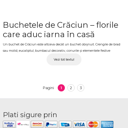
Buchetele de Crăciun – florile
care aduc iarna în casă
Un buchet de Crăciun este altceva decât un buchet obișnuit. Crengile de brad
sau molid, eucaliptul, bumbacul decorativ, conurile și elementele festive
combinate cu flori proaspete creează un aranjament cu un caracter distinctiv,
Vezi tot textul
care răspândește mirosul unic al iernii și aduce spiritul sărbătorilor în orice spațiu.
Este alegerea perfectă atât ca decor pentru masă sau semineu, cât și ca cadou
pentru familia, prietenii sau colegii dragi. La OkFlora găsești buchete de Crăciun
în diverse stiluri și dimensiuni, pregătite cu atenție pentru fiecare comandă.
1
2
3
Pagini
Buchete de Crăciun pentru cei
dragi
Plati sigure prin
Fie că ești alături de cei dragi sau la distanță, OkFlora livrează buchete de Crăciun
proaspete la adresa indicată, pregătite cu grijă și la timp pentru sărbători. Un
buchet de Crăciun este un cadou neașteptat și elegant, potrivit pentru mama,