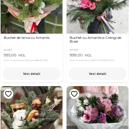
Buchet de Iarna cu Amarilis
Buchet cu Amarilis si Crengi de
Brad
#4481
#7907
995,00
999,00
MDL
MDL
Pret in aplicatia OkFlora
985,00 MDL
Pret in aplicatia OkFlora
979,00 MDL
Vezi detalii
Vezi detalii