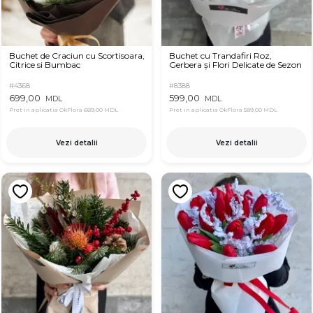
Buchet de Craciun cu Scortisoara,
Buchet cu Trandafiri Roz,
Citrice si Bumbac
Gerbera și Flori Delicate de Sezon
#4368
#8388
699,00
599,00
MDL
MDL
Pret in aplicatia OkFlora
689,00 MDL
Pret in aplicatia OkFlora
589,00 MDL
Vezi detalii
Vezi detalii