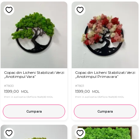
Copac din Licheni Stabilizati Verzi
Copac din Licheni Stabilizati Verzi
„Anotimpul Vara”
„Anotimpul Primavara”
#7800
#7801
1599,00
1599,00
MDL
MDL
Pret in aplicatia OkFlora
1549,00 MDL
Pret in aplicatia OkFlora
1549,00 MDL
Cumpara
Cumpara