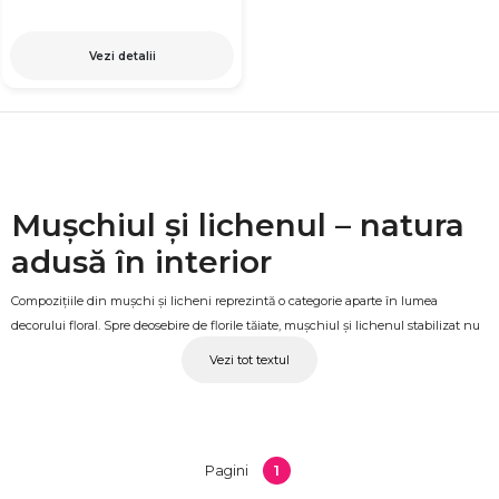
Vezi detalii
Mușchiul și lichenul – natura
adusă în interior
Compozițiile din mușchi și licheni reprezintă o categorie aparte în lumea
decorului floral. Spre deosebire de florile tăiate, mușchiul și lichenul stabilizat nu
se ofilesc, nu necesită apă și își păstrează aspectul natural pe termen lung.
Vezi tot textul
Textura lor vie, culorile naturale și prezența organică fac din aceste compoziții o
alegere deosebită atât pentru decorarea spațiilor cât și ca cadou pentru cei care
apreciază estetica naturală și minimalistă. La OkFlora găsești compoziții din
mușchi și licheni stabilizați, disponibile în diverse forme și dimensiuni.
1
Pagini
Compoziții din mușchi și