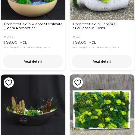
Compozitie din Plante Stabilizate
Compozitie din Licheni si
„Seara Romantica”
Suculenta in Ulcior
#3388
#3176
1199,00
1199,00
MDL
MDL
Pret in aplicatia OkFlora
1148,00 MDL
Pret in aplicatia OkFlora
1149,00 MDL
Vezi detalii
Vezi detalii