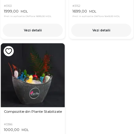
#3153
#3152
1999,00
1699,00
MDL
MDL
Pret in aplicatia OkFlora
1899,00 MDL
Pret in aplicatia OkFlora
1649,00 MDL
Vezi detalii
Vezi detalii
Compozitie din Plante Stabilizate
#3386
1000,00
MDL