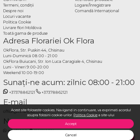
mușchi și licheni online
Termeni, condiţii
Logare/Înregistrare
Despre noi
Comandă Internațional
Locuri vacante
Alegi modelul dorit din categorie, specifici data și adresa de livrare și plasezi
Politica Cookie
comanda. Echipa OkFlora se ocupă de pregătirea compoziției și de livrare la timp,
Livrare flori Moldova
cu atenție pentru fiecare detaliu, astfel încât produsul să ajungă în stare perfectă,
Toată gama de produse
gata să decoreze orice spațiu.
Adresa Florariei Ok Flora
OkFlora, Str. Puskin 44, Chisinau
Luni-Duminică 08:00 - 21:00
OkFlora Buiucani, Str. Ion Luca Caragiale 4, Chisinau
Luni - Vineri 9:00-20:00
Weekend 10:00-19:00
Sunaţi-ne acum: zilnic 08:00 - 21:00
+37378862121
+37378862121
E-mail
Acest site foloseste cookies. Navigand in continuare, va exprimati acordul
office@livrareflori.md
asupra folosirii cookie-urilor.
Politica Cookie
a site-ului
Ne puteți contacta:
Accept
whatsapp
,
messenger
Cancel