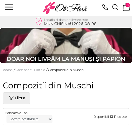
0
Locatia si data de livrare este
MUN.CHISINAU 2026-08-08
Acasa
/
Compozitii Florale
/
Compozitii din Muschi
Compozitii din Muschi
Filtre
Sortează după
Disponibil
13
Produse