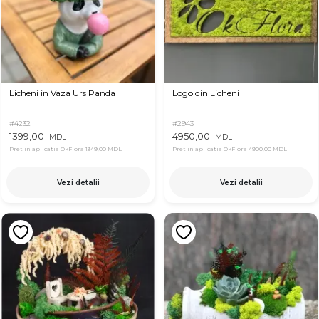
Licheni in Vaza Urs Panda
Logo din Licheni
#4232
#2943
1399,00
4950,00
MDL
MDL
Pret in aplicatia OkFlora
1349,00 MDL
Pret in aplicatia OkFlora
4900,00 MDL
Vezi detalii
Vezi detalii