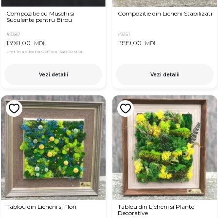
Compozitie cu Muschi si
Compozitie din Licheni Stabilizati
Suculente pentru Birou
#3387
#3151
1398,00
1999,00
MDL
MDL
Pret in aplicatia OkFlora
1348,00 MDL
Vezi detalii
Vezi detalii
Tablou din Licheni si Flori
Tablou din Licheni si Plante
Decorative