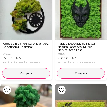
Copac din Licheni Stabilizati Verzi
Tablou Decorativ cu Mască
„Anotimpul Toamna”
Neagră Fantasy și Mușchi
Natural Stabilizat
#7802
#8178
1599,00
2500,00
MDL
MDL
Pret in aplicatia OkFlora
1549,00 MDL
Pret in aplicatia OkFlora
2450,00 MDL
Cumpara
Cumpara