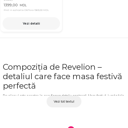
1399,00
MDL
Pret in aplicatia OkFlora
1369,00 MDL
Vezi detalii
Compoziția de Revelion –
detaliul care face masa festivă
perfectă
Revelionul este noaptea în care fiecare detaliu contează. Masa festivă, lumânările
Vezi tot textul
aprinse și o compoziție florală bine aleasă creează împreună o atmosferă caldă,
luminoasă și memorabilă pentru ultima noapte a anului. O compoziție de
Revelion nu este doar un element decorativ, ci parte din starea de spirit a serii,
din bucuria și emoția cu care întâmpini noul an alături de cei dragi. La OkFlora
găsești compoziții florale pentru masa de Revelion, în diverse stiluri și