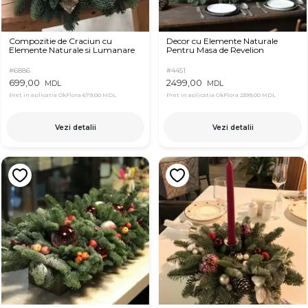
Compozitie de Craciun cu
Decor cu Elemente Naturale
Elemente Naturale si Lumanare
Pentru Masa de Revelion
#6886
#4451
699,00
2499,00
MDL
MDL
Pret in aplicatia OkFlora
679,00 MDL
Pret in aplicatia OkFlora
2399,00 MDL
Vezi detalii
Vezi detalii