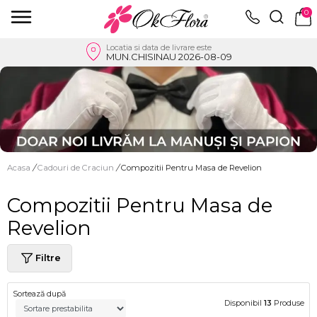
0
Locatia si data de livrare este
MUN.CHISINAU 2026-08-09
Acasa
/
Cadouri de Craciun
/
Compozitii Pentru Masa de Revelion
Compozitii Pentru Masa de
Revelion
Filtre
Sortează după
Disponibil
13
Produse