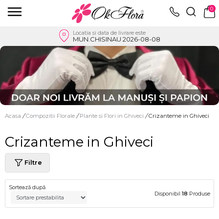
0
Locatia si data de livrare este
MUN.CHISINAU 2026-08-08
Acasa
/
Compozitii Florale
/
Plante si Flori in Ghiveci
/
Crizanteme in Ghiveci
Crizanteme in Ghiveci
Filtre
Sortează după
Disponibil
18
Produse