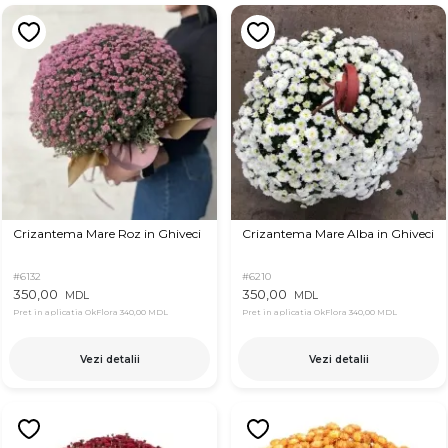
Crizantema Mare Roz in Ghiveci
Crizantema Mare Alba in Ghiveci
#6132
#6210
350,00
350,00
MDL
MDL
Pret in aplicatia OkFlora
340,00 MDL
Pret in aplicatia OkFlora
340,00 MDL
Vezi detalii
Vezi detalii