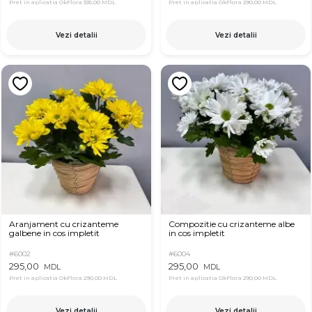
Pret in aplicatia OkFlora
335,00 MDL
Pret in aplicatia OkFlora
290,00 MDL
Vezi detalii
Vezi detalii
Aranjament cu crizanteme
Compozitie cu crizanteme albe
galbene in cos impletit
in cos impletit
#6002
#6004
295,00
295,00
MDL
MDL
Pret in aplicatia OkFlora
290,00 MDL
Pret in aplicatia OkFlora
290,00 MDL
Vezi detalii
Vezi detalii