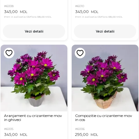
#6008
#6010
345,00
345,00
MDL
MDL
Pret in aplicatia OkFlora
335,00 MDL
Pret in aplicatia OkFlora
335,00 MDL
Vezi detalii
Vezi detalii
Aranjament cu crizanteme mov
Compozitie cu crizanteme mov
in ghiveci
in cos
#6005
#6006
345,00
295,00
MDL
MDL