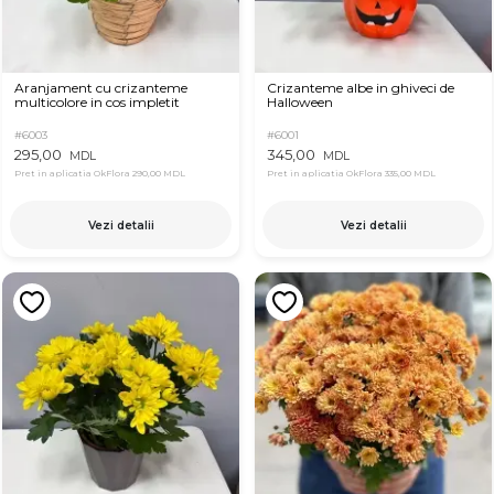
Aranjament cu crizanteme
Crizanteme albe in ghiveci de
multicolore in cos impletit
Halloween
#6003
#6001
295,00
345,00
MDL
MDL
Pret in aplicatia OkFlora
290,00 MDL
Pret in aplicatia OkFlora
335,00 MDL
Vezi detalii
Vezi detalii