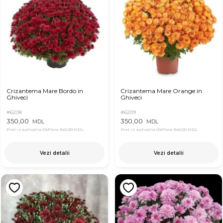
Crizantema Mare Bordo in
Crizantema Mare Orange in
Ghiveci
Ghiveci
#6208
#6209
350,00
350,00
MDL
MDL
Pret in aplicatia OkFlora
340,00 MDL
Pret in aplicatia OkFlora
340,00 MDL
Vezi detalii
Vezi detalii