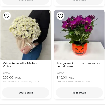
Crizantema Alba Medie in
Aranjament cu crizanteme mov
Ghiveci
de Halloween
#6134
#6009
250,00
345,00
MDL
MDL
Pret in aplicatia OkFlora
240,00 MDL
Pret in aplicatia OkFlora
335,00 MDL
Vezi detalii
Vezi detalii