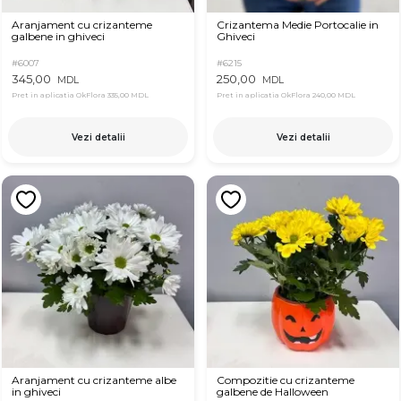
Aranjament cu crizanteme
Crizantema Medie Portocalie in
galbene in ghiveci
Ghiveci
#6007
#6215
345,00
250,00
MDL
MDL
Pret in aplicatia OkFlora
335,00 MDL
Pret in aplicatia OkFlora
240,00 MDL
Vezi detalii
Vezi detalii
Aranjament cu crizanteme albe
Compozitie cu crizanteme
in ghiveci
galbene de Halloween