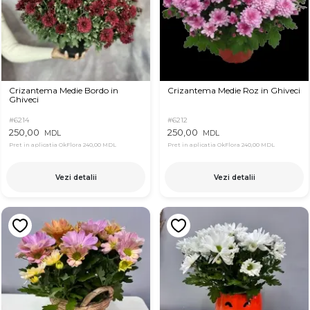
Crizantema Medie Bordo in
Crizantema Medie Roz in Ghiveci
Ghiveci
#6214
#6212
250,00
250,00
MDL
MDL
Pret in aplicatia OkFlora
240,00 MDL
Pret in aplicatia OkFlora
240,00 MDL
Vezi detalii
Vezi detalii