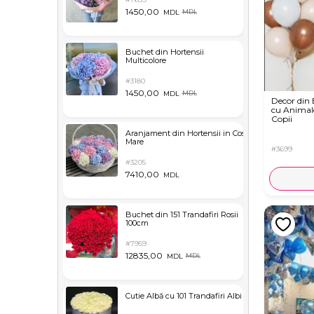
1450,00
MDL
MDL
Buchet din Hortensii
Multicolore
#3180
1450,00
MDL
MDL
Decor din
cu Animal
Copii
Aranjament din Hortensii in Cos
Mare
#3699
#3205
7410,00
MDL
Buchet din 151 Trandafiri Rosii
100cm
#7959
12835,00
MDL
MDL
Cutie Albă cu 101 Trandafiri Albi