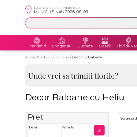
Locatia si data de livrare este
MUN.CHISINAU 2026-08-09
Trandafiri
Criogenati
Buchete
Ocazii
Flori de Va
Acasa
/
Cadouri
/
Baloane
/
Decor cu Baloane
Unde vrei sa trimiti florile?
Decor Baloane cu Heliu
Pret
Sortează 
De la
Pana la
ok