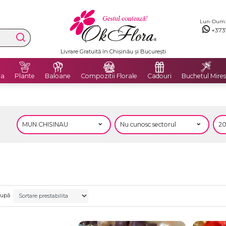
Lun-Dum: 8
+373
Livrare Gratuită în Chișinău și București
ra
Plante
Baloane
Compozitii Florale
Cadouri
Buchetul Mires
după