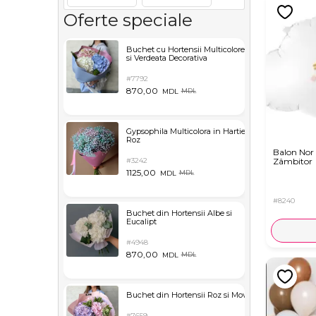
Oferte speciale
Buchet cu Hortensii Multicolore
si Verdeata Decorativa
#7792
870,00
MDL
MDL
Gypsophila Multicolora in Hartie
Roz
Balon Nor
#3242
Zâmbitor
1125,00
MDL
MDL
#8240
Buchet din Hortensii Albe si
Eucalipt
#4948
870,00
MDL
MDL
Buchet din Hortensii Roz si Mov
#7659