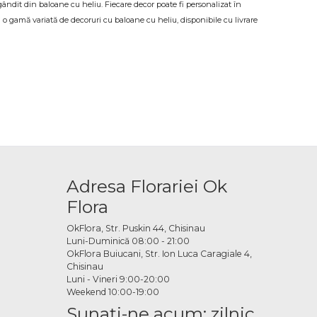
gândit din baloane cu heliu. Fiecare decor poate fi personalizat în
i o gamă variată de decoruri cu baloane cu heliu, disponibile cu livrare
toare
iv din viața ta sau a celor dragi, decorurile cu baloane cu heliu
ă este pregătită cu atenție și livrată la adresa sau locația indicată, la
 disponibile
ri simple și îngrijite până la aranjamente mai elaborate cu arcuri de
Adresa Florariei Ok
clud variante din latex, folie, cromate, pastelate și imprimate, în
Flora
liu online
OkFlora, Str. Puskin 44, Chisinau
Luni-Duminică 08:00 - 21:00
OkFlora Buiucani, Str. Ion Luca Caragiale 4,
ă, specifici data, locația și adresa de livrare și plasezi comanda. Dacă
Chisinau
 de pregătire și livrare la timp, astfel încât spațiul tău să fie gata de
Luni - Vineri 9:00-20:00
Weekend 10:00-19:00
Sunaţi-ne acum: zilnic