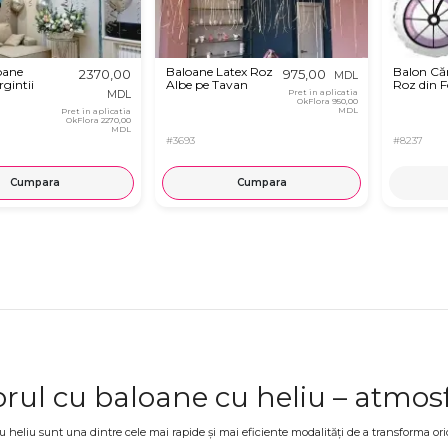
oane
Baloane Latex Roz
Balon Că
2370,00
975,00
MDL
rgintii
Albe pe Tavan
Roz din F
Pret in aplicatia
MDL
OkFlora
950,00
MDL
Pret in aplicatia
OkFlora
2270,00
MDL
#3693
#8237
Cumpara
Cumpara
rul cu baloane cu heliu – atmosfe
 heliu sunt una dintre cele mai rapide și mai eficiente modalități de a transforma ori