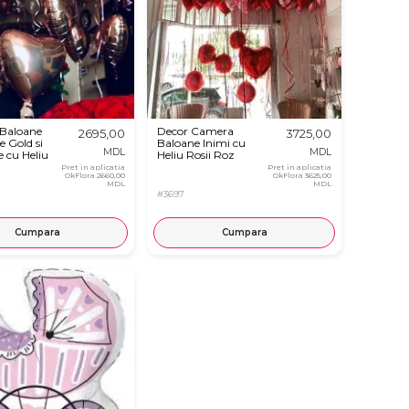
 Baloane
Decor Camera
2695,00
3725,00
e Gold si
Baloane Inimi cu
MDL
MDL
e cu Heliu
Heliu Rosii Roz
Pret in aplicatia
Pret in aplicatia
OkFlora
2660,00
OkFlora
3625,00
MDL
MDL
#3697
Cumpara
Cumpara