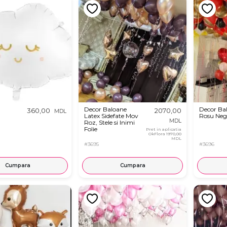
Decor Baloane
Decor Ba
360,00
2070,00
MDL
Latex Sidefate Mov
Rosu Neg
MDL
Roz, Stele si Inimi
Folie
Pret in aplicatia
OkFlora
1970,00
MDL
#3695
#3696
Cumpara
Cumpara