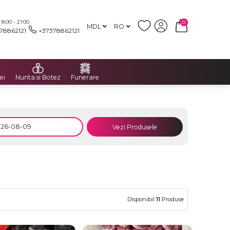
:00 - 21:00
0
MDL
RO
78862121
+37378862121
ei
Nunta si Botez
Funerare
Vezi Produsele
Disponibil
11
Produse