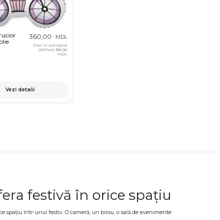
rucior
360,00
MDL
olie
Pret in aplicatia
OkFlora
355,00
MDL
Vezi detalii
ra festivă în orice spațiu
ce spațiu într-unul festiv. O cameră, un birou, o sală de evenimente