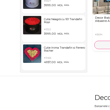
#3327
3999,00
MDL
MDL
Decor Bal
Cutie Neagră cu 101 Trandafiri
Albastre A
Roșii
#3322
3999,00
MDL
MDL
#3694
Cutie Inima Trandafiri si Ferrero
Rocher
#3466
4957,00
MDL
MDL
Deco
Baloanele cu