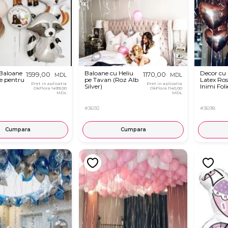
 Baloane
Baloane cu Heliu
Decor cu
1599,00
1170,00
MDL
MDL
e pentru
pe Tavan (Roz Alb
Latex Ros
Pret in aplicatia
Pret in aplicatia
Silver)
Inimi Foli
OkFlora
1499,00
OkFlora
1140,00
MDL
MDL
#3692
#3698
Cumpara
Cumpara