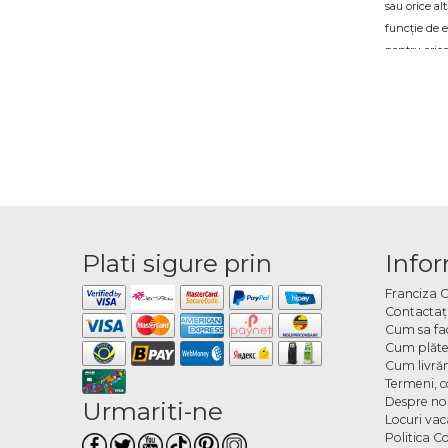
sau orice al
funcție de e
pentru oric
Deco
O zi de nașt
completează 
timp pentru
Ce t
Oferta inclu
Plati sigure prin
Infor
baloane, col
orice combi
Franciza 
Contactaţ
Cum 
Cum sa fa
Cum plăte
Cum livră
Alegi tipul 
Termeni, co
ai o idee pr
Despre no
Urmariti-ne
sărbătoare în
Locuri va
Politica C