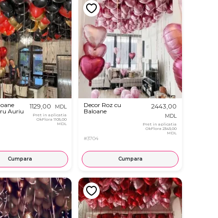
loane
Decor Roz cu
1129,00
2443,00
MDL
ru Auriu
Baloane
Pret in aplicatia
MDL
OkFlora
1105,00
MDL
Pret in aplicatia
OkFlora
2343,00
MDL
#3704
Cumpara
Cumpara