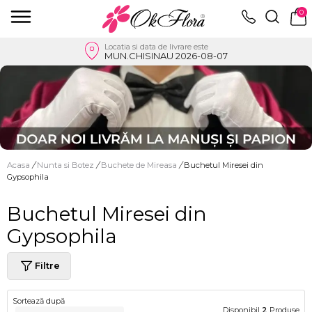
0
Locatia si data de livrare este
MUN.CHISINAU 2026-08-07
Acasa
/
Nunta si Botez
/
Buchete de Mireasa
/
Buchetul Miresei din
Gypsophila
Buchetul Miresei din
Gypsophila
Filtre
Sortează după
Disponibil
2
Produse