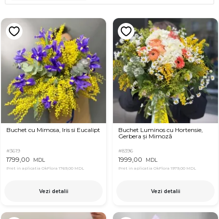
Buchet cu Mimosa, Iris si Eucalipt
Buchet Luminos cu Hortensie,
Gerbera și Mimoză
#3619
#8396
1799,00
1999,00
MDL
MDL
Pret in aplicatia OkFlora
1769,00 MDL
Pret in aplicatia OkFlora
1979,00 MDL
Vezi detalii
Vezi detalii