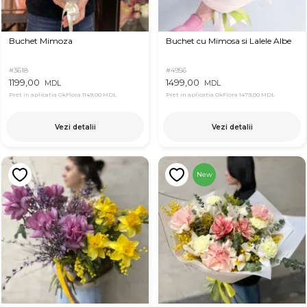
Buchet Mimoza
Buchet cu Mimosa si Lalele Albe
#3618
#4956
1199,00
1499,00
MDL
MDL
Pret in aplicatia OkFlora
1149,00 MDL
Pret in aplicatia OkFlora
1479,00 MDL
Vezi detalii
Vezi detalii
New