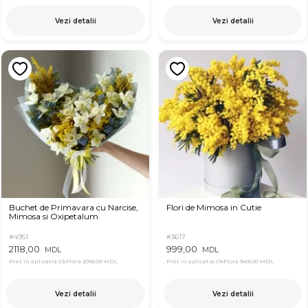
Vezi detalii
Vezi detalii
Buchet de Primavara cu Narcise,
Flori de Mimosa in Cutie
Mimosa si Oxipetalum
#4951
#3617
2118,00
999,00
MDL
MDL
Pret in aplicatia OkFlora
2018,00 MDL
Pret in aplicatia OkFlora
949,00 MDL
Vezi detalii
Vezi detalii