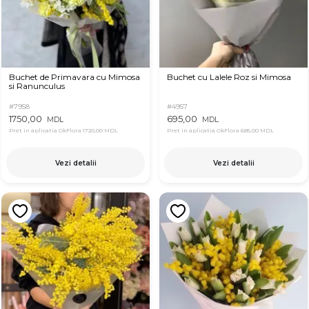
Buchet de Primavara cu Mimosa
Buchet cu Lalele Roz si Mimosa
si Ranunculus
#7958
#4957
1750,00
695,00
MDL
MDL
Pret in aplicatia OkFlora
1720,00 MDL
Pret in aplicatia OkFlora
685,00 MDL
Vezi detalii
Vezi detalii