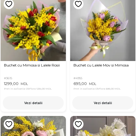
Buchet cu Mimosa si Lalele Rosii
Buchet cu Lalele Mov si Mimosa
#3615
#4955
1299,00
695,00
MDL
MDL
Pret in aplicatia OkFlora
1234,00 MDL
Pret in aplicatia OkFlora
685,00 MDL
Vezi detalii
Vezi detalii