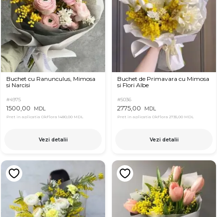
Buchet cu Ranunculus, Mimosa
Buchet de Primavara cu Mimosa
si Narcisi
si Flori Albe
#4975
#5036
1500,00
2775,00
MDL
MDL
Pret in aplicatia OkFlora
1480,00 MDL
Pret in aplicatia OkFlora
2735,00 MDL
Vezi detalii
Vezi detalii