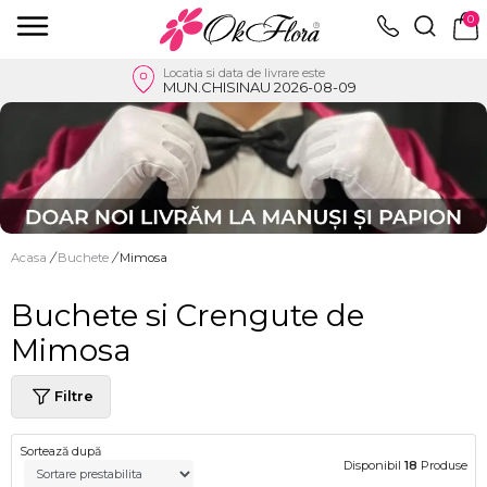
0
Locatia si data de livrare este
MUN.CHISINAU 2026-08-09
Acasa
/
Buchete
/
Mimosa
Buchete si Crengute de
Mimosa
Filtre
Sortează după
Disponibil
18
Produse