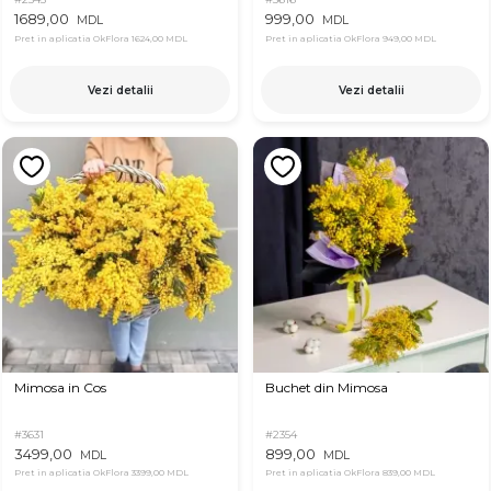
1689,00
999,00
MDL
MDL
Pret in aplicatia OkFlora
1624,00 MDL
Pret in aplicatia OkFlora
949,00 MDL
Vezi detalii
Vezi detalii
Mimosa in Cos
Buchet din Mimosa
#3631
#2354
3499,00
899,00
MDL
MDL
Pret in aplicatia OkFlora
3399,00 MDL
Pret in aplicatia OkFlora
839,00 MDL