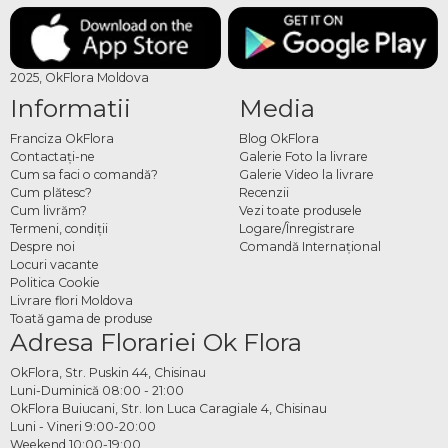
2025, OkFlora Moldova
Informatii
Media
Franciza OkFlora
Blog OkFlora
Contactaţi-ne
Galerie Foto la livrare
Cum sa faci o comandă?
Galerie Video la livrare
Cum plătesc?
Recenzii
Cum livrăm?
Vezi toate produsele
Termeni, condiţii
Logare/Înregistrare
Despre noi
Comandă Internațional
Locuri vacante
Politica Cookie
Livrare flori Moldova
Toată gama de produse
Adresa Florariei Ok Flora
OkFlora, Str. Puskin 44, Chisinau
Luni-Duminică 08:00 - 21:00
OkFlora Buiucani, Str. Ion Luca Caragiale 4, Chisinau
Luni - Vineri 9:00-20:00
Weekend 10:00-19:00