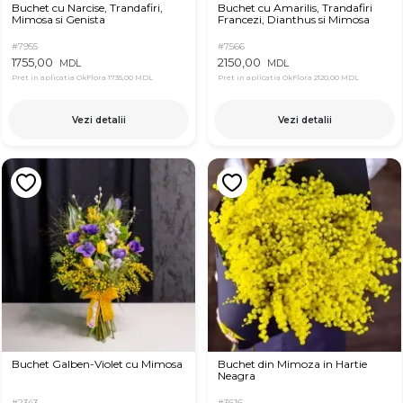
Buchet cu Narcise, Trandafiri,
Buchet cu Amarilis, Trandafiri
Mimosa si Genista
Francezi, Dianthus si Mimosa
#7955
#7566
1755,00
2150,00
MDL
MDL
Pret in aplicatia OkFlora
1735,00 MDL
Pret in aplicatia OkFlora
2120,00 MDL
Vezi detalii
Vezi detalii
Buchet Galben-Violet cu Mimosa
Buchet din Mimoza in Hartie
Neagra
#2343
#3616