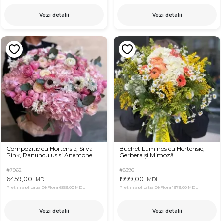
Vezi detalii
Vezi detalii
Compozitie cu Hortensie, Silva
Buchet Luminos cu Hortensie,
Pink, Ranunculus si Anemone
Gerbera și Mimoză
#7962
#8396
6459,00
1999,00
MDL
MDL
Pret in aplicatia OkFlora
6359,00 MDL
Pret in aplicatia OkFlora
1979,00 MDL
Vezi detalii
Vezi detalii