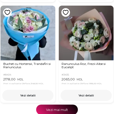
Buchet cu Hortensii, Trandafiri si
Ranunculus Roz, Frezii Albe si
Ranunculus
Eucalipt
#8404
#3405
2178,00
2065,00
MDL
MDL
Pret in aplicatia OkFlora
2148,00 MDL
Pret in aplicatia OkFlora
1995,00 MDL
Vezi detalii
Vezi detalii
Vezi mai mult