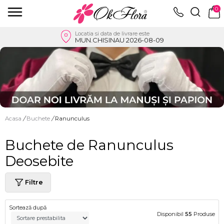
0
Locatia si data de livrare este
MUN.CHISINAU 2026-08-09
Acasa
/
Buchete
/
Ranunculus
Buchete de Ranunculus
Deosebite
Filtre
Sortează după
Disponibil
55
Produse