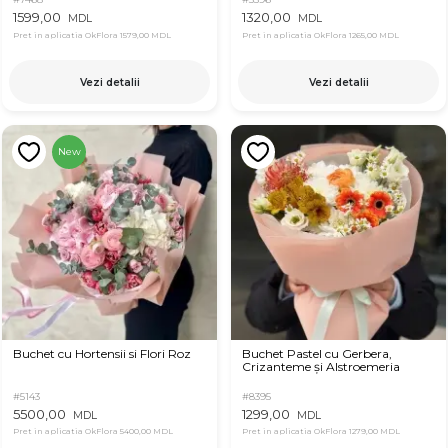
1599,00
1320,00
MDL
MDL
Pret in aplicatia OkFlora
1579,00 MDL
Pret in aplicatia OkFlora
1265,00 MDL
Vezi detalii
Vezi detalii
New
Buchet cu Hortensii si Flori Roz
Buchet Pastel cu Gerbera,
Crizanteme și Alstroemeria
#5143
#8395
5500,00
1299,00
MDL
MDL
Pret in aplicatia OkFlora
5400,00 MDL
Pret in aplicatia OkFlora
1279,00 MDL