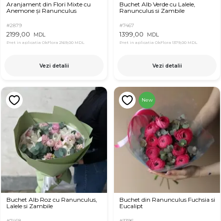
Aranjament din Flori Mixte cu
Buchet Alb Verde cu Lalele,
Anemone și Ranunculus
Ranunculus si Zambile
#2879
#7467
2199,00
1399,00
MDL
MDL
Pret in aplicatia OkFlora
2169,00 MDL
Pret in aplicatia OkFlora
1379,00 MDL
Vezi detalii
Vezi detalii
New
Buchet Alb Roz cu Ranunculus,
Buchet din Ranunculus Fuchsia si
Lalele si Zambile
Eucalipt
#7468
#3396