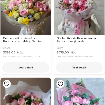
Buchet de Primăvară cu
Buchet Roz de Primăvară cu
Ranunculus, Lalele și Narcise
Ranunculus și Lalele
#8467
#8415
3399,00
2079,00
MDL
MDL
Pret in aplicatia OkFlora
3349,00 MDL
Pret in aplicatia OkFlora
2059,00 MDL
Vezi detalii
Vezi detalii