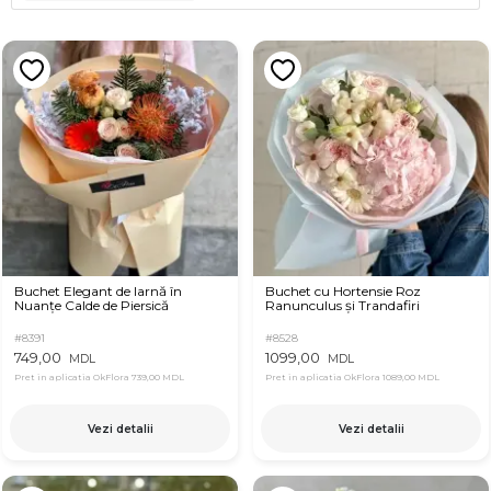
Buchet Elegant de Iarnă în
Buchet cu Hortensie Roz
Nuanțe Calde de Piersică
Ranunculus și Trandafiri
#8391
#8528
749,00
1099,00
MDL
MDL
Pret in aplicatia OkFlora
739,00 MDL
Pret in aplicatia OkFlora
1089,00 MDL
Vezi detalii
Vezi detalii