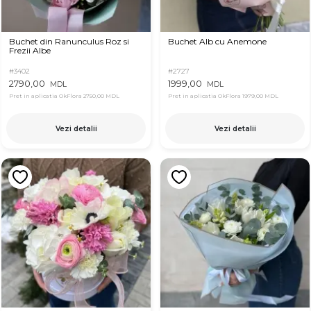
Buchet din Ranunculus Roz si
Buchet Alb cu Anemone
Frezii Albe
#3402
#2727
2790,00
1999,00
MDL
MDL
Pret in aplicatia OkFlora
2750,00 MDL
Pret in aplicatia OkFlora
1979,00 MDL
Vezi detalii
Vezi detalii