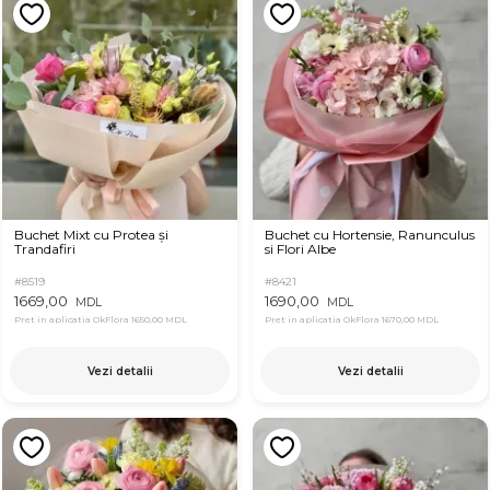
Buchet Mixt cu Protea și
Buchet cu Hortensie, Ranunculus
Trandafiri
si Flori Albe
#8519
#8421
1669,00
1690,00
MDL
MDL
Pret in aplicatia OkFlora
1650,00 MDL
Pret in aplicatia OkFlora
1670,00 MDL
Vezi detalii
Vezi detalii