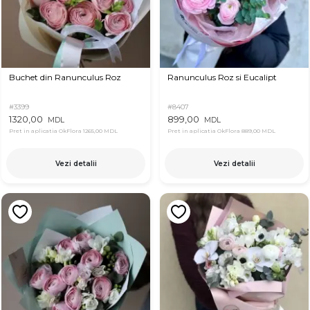
Buchet din Ranunculus Roz
Ranunculus Roz si Eucalipt
#3399
#8407
1320,00
899,00
MDL
MDL
Pret in aplicatia OkFlora
1265,00 MDL
Pret in aplicatia OkFlora
889,00 MDL
Vezi detalii
Vezi detalii