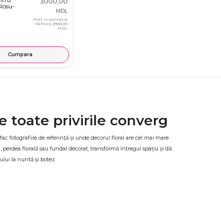
3000,00
Rosu-
MDL
Pret in aplicatia
OkFlora
2900,00
MDL
Cumpara
 toate privirile converg
fac fotografiile de referință și unde decorul floral are cel mai mare
, perdea florală sau fundal decorat, transformă întregul spațiu și dă
ului la nuntă și botez.
otez
tat în funcție de preferințe, culori și tipul de flori dorite.
tite proaspăt și livrate la locația evenimentului, gata de instalare