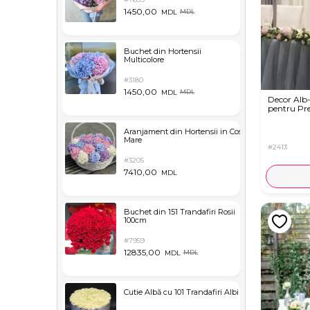
1450,00
MDL
MDL
Buchet din Hortensii
Multicolore
#3180
1450,00
MDL
MDL
Decor Alb
pentru Pre
Aranjament din Hortensii in Cos
Mare
#2413
#3205
7410,00
MDL
Buchet din 151 Trandafiri Rosii
100cm
#7959
12835,00
MDL
MDL
Cutie Albă cu 101 Trandafiri Albi