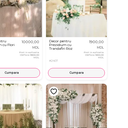
ntru
Decor pentru
10000,00
1900,00
 cu Flori
Prezidium cu
MDL
MDL
Trandafiri Roz
Pret in aplicatia
Pret in aplicatia
OkFlora
9800,00
OkFlora
1800,00
MDL
MDL
#2407
Cumpara
Cumpara