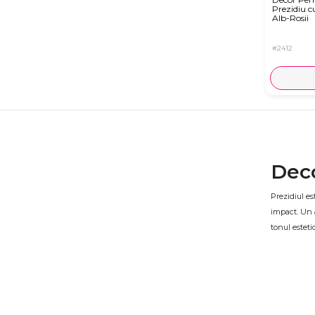
Prezidiu cu
Alb-Rosii
#2412
Deco
Prezidiul es
impact. Un a
tonul esteti
Deco
Indiferent d
Aranjamentel
pentru ziua