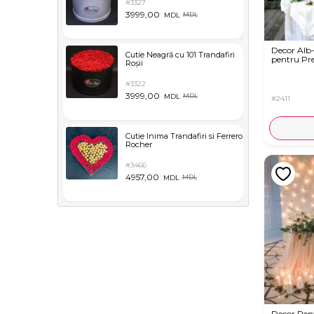
#3327
3999,00
MDL
MDL
Decor Al
Cutie Neagră cu 101 Trandafiri
pentru Pr
Roșii
#3322
3999,00
MDL
MDL
#2411
Cutie Inima Trandafiri si Ferrero
Rocher
#3466
4957,00
MDL
MDL
Decor Pen