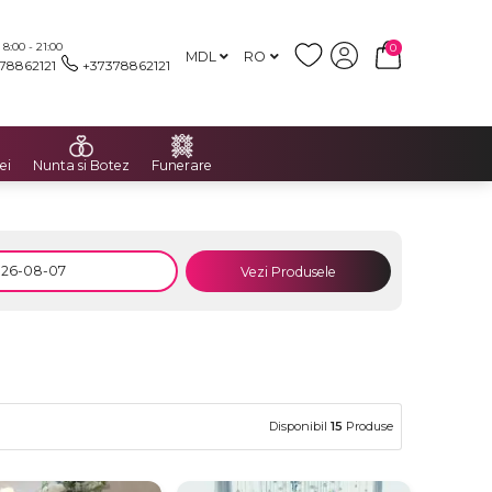
:00 - 21:00
0
MDL
RO
78862121
+37378862121
ei
Nunta si Botez
Funerare
Vezi Produsele
Disponibil
15
Produse