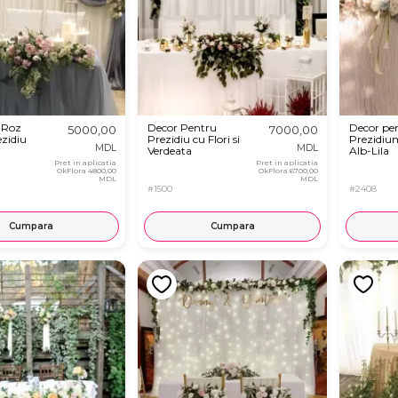
-Roz
Decor Pentru
Decor pe
5000,00
7000,00
zidiu
Prezidiu cu Flori si
Prezidium
MDL
MDL
Verdeata
Alb-Lila
Pret in aplicatia
Pret in aplicatia
OkFlora
4800,00
OkFlora
6700,00
MDL
MDL
#1500
#2408
Cumpara
Cumpara