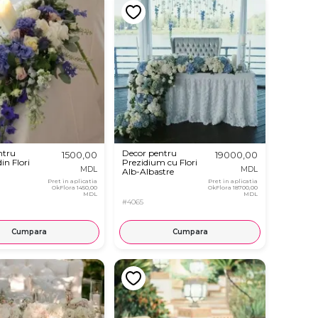
ntru
Decor pentru
1500,00
19000,00
in Flori
Prezidium cu Flori
MDL
MDL
Alb-Albastre
Pret in aplicatia
Pret in aplicatia
OkFlora
1450,00
OkFlora
18700,00
MDL
MDL
#4065
Cumpara
Cumpara