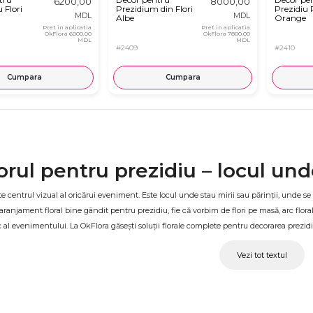
6200,00
8000,00
 Flori
Prezidium din Flori
Prezidiu 
MDL
MDL
Albe
Orange
Pret in aplicatia
Pret in aplicatia
OkFlora
6000,00
OkFlora
7800,00
MDL
MDL
#2409
#2410
Cumpara
Cumpara
rul pentru prezidiu – locul unde
te centrul vizual al oricărui eveniment. Este locul unde stau mirii sau părinții, unde se 
ranjament floral bine gândit pentru prezidiu, fie că vorbim de flori pe masă, arc floral
c al evenimentului. La OkFlora găsești soluții florale complete pentru decorarea prezidi
r pentru prezidiu la nuntă și b
Vezi tot textul
e stilul evenimentului, romantic, modern sau clasic, decorul pentru prezidiu poate fi adap
e florale de masă, arcele și perdelele florale, precum și decorurile de fundal sunt pregă
 cea mare.