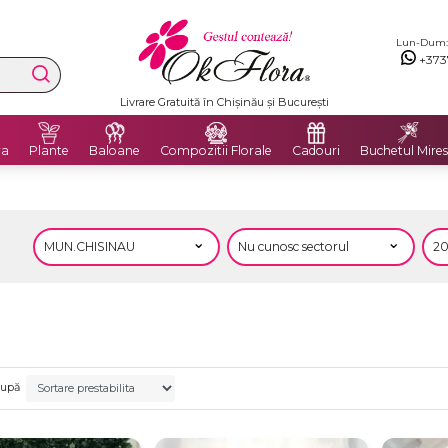
Lun-Dum: 8
+373
Premium Delivery Flowers
ra
Plante
Baloane
Compozitii Florale
Cadouri
Buchetul Mires
după