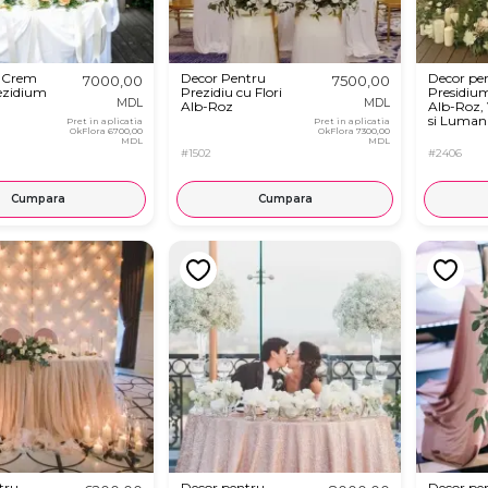
b-Crem
Decor Pentru
Decor pe
7000,00
7500,00
ezidium
Prezidiu cu Flori
Presidium
MDL
MDL
Alb-Roz
Alb-Roz, 
si Luman
Pret in aplicatia
Pret in aplicatia
OkFlora
6700,00
OkFlora
7300,00
MDL
MDL
#1502
#2406
Cumpara
Cumpara
tru
Decor pentru
Decor pe