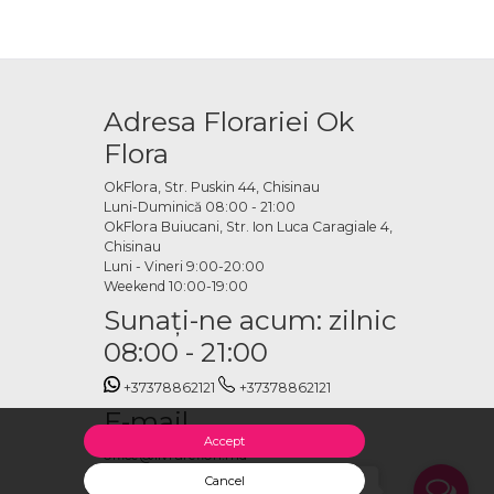
zidiu
 în diverse stiluri și înălțimi, arce florale ca element de intrare sau
tru fotografii. Florile folosite pot include trandafiri, bujori, eustome,
Adresa Florariei Ok
Flora
ezidiu online
OkFlora, Str. Puskin 44, Chisinau
Luni-Duminică 08:00 - 21:00
i plasezi comanda. Echipa OkFlora se ocupă de pregătirea tuturor
OkFlora Buiucani, Str. Ion Luca Caragiale 4,
 ți l-ai imaginat pentru cel mai important moment al zilei.
Chisinau
Luni - Vineri 9:00-20:00
Weekend 10:00-19:00
Sunaţi-ne acum: zilnic
08:00 - 21:00
+37378862121
+37378862121
E-mail
Accept
office@livrareflori.md
Ne puteți contacta:
Cancel
Salut, cu ce te putem