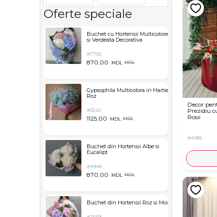
Oferte speciale
Buchet cu Hortensii Multicolore
si Verdeata Decorativa
#7792
870,00
MDL
MDL
Gypsophila Multicolora in Hartie
Roz
Decor pen
#3242
Prezidiu cu
Rosii
1125,00
MDL
MDL
#4085
Buchet din Hortensii Albe si
Eucalipt
#4948
870,00
MDL
MDL
Buchet din Hortensii Roz si Mov
#7659