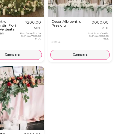
ntru
Decor Alb pentru
7200,00
10000,00
 din Flori
Prezidiu
MDL
MDL
Verdeata
ari
Pret in aplicatia
Pret in aplicatia
OkFlora
7000,00
OkFlora
9500,00
MDL
MDL
#1494
Cumpara
Cumpara
ntru