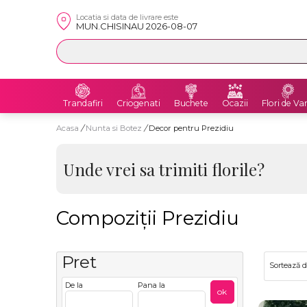
Locatia si data de livrare este
MUN.CHISINAU 2026-08-07
Trandafiri
Criogenati
Buchete
Ocazii
Flori de Va
Acasa
/
Nunta si Botez
/
Decor pentru Prezidiu
Unde vrei sa trimiti florile?
Compoziții Prezidiu
Pret
Sortează 
De la
Pana la
ok