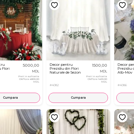
tru
Decor pentru
Decor pe
5000,00
1500,00
 Flori
Prezidiu din Flori
Prezidiu d
MDL
MDL
Naturale de Sezon
Alb-Mov
Pret in aplicatia
Pret in aplicatia
OkFlora
4800,00
OkFlora
1400,00
MDL
MDL
#4082
#4086
Cumpara
Cumpara