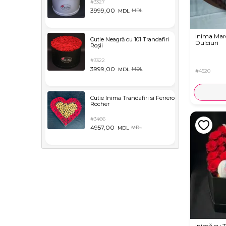
#3327
3999,00
MDL
MDL
Inima Mar
Cutie Neagră cu 101 Trandafiri
Dulciuri
Roșii
#3322
3999,00
MDL
MDL
#4520
Cutie Inima Trandafiri si Ferrero
Rocher
#3466
4957,00
MDL
MDL
Inimă cu T