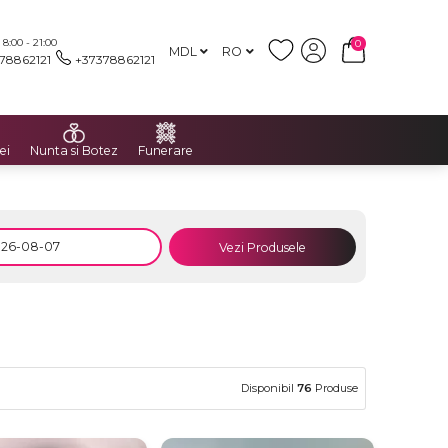
:00 - 21:00
0
MDL
RO
78862121
+37378862121
ei
Nunta si Botez
Funerare
Vezi Produsele
Disponibil
76
Produse