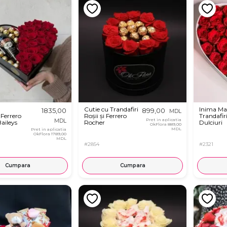
Cutie cu Trandafiri
Inima Ma
1835,00
899,00
MDL
 Ferrero
Roșii și Ferrero
Trandafiri
Pret in aplicatia
MDL
Baileys
Rocher
Dulciuri
OkFlora
889,00
MDL
Pret in aplicatia
OkFlora
1789,00
MDL
#2854
#2321
Cumpara
Cumpara