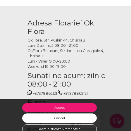
sunt disponibile
Adresa Florariei Ok
dulciuri asortate, aranjamente cadou cu Kinder, Milka, Bounty și alte
 fructele cu dulciurile preferate. Fiecare aranjament poate fi comandat
Flora
OkFlora, Str. Puskin 44, Chisinau
ri online
Luni-Duminică 08:00 - 21:00
OkFlora Buiucani, Str. Ion Luca Caragiale 4,
Chisinau
lora se ocupă de pregătire și livrare la timp, cu atenție pentru fiecare
Luni - Vineri 9:00-20:00
Weekend 10:00-19:00
Sunaţi-ne acum: zilnic
08:00 - 21:00
+37378862121
+37378862121
E-mail
Accept
office@livrareflori.md
Ne puteți contacta:
Cancel
Salut, cu ce te putem
ajuta?
whatsapp
,
messenger
Administreaza Preferintele