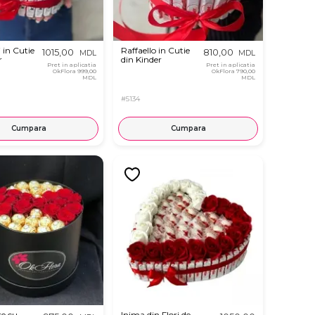
 in Cutie
Raffaello in Cutie
1015,00
810,00
MDL
MDL
r
din Kinder
Pret in aplicatia
Pret in aplicatia
OkFlora
999,00
OkFlora
790,00
MDL
MDL
#5134
Cumpara
Cumpara
re cu
Inima din Flori de