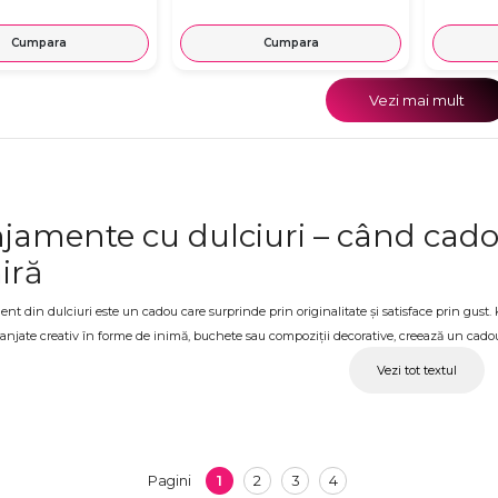
Cumpara
Cumpara
Vezi mai mult
jamente cu dulciuri – când cado
iră
t din dulciuri este un cadou care surprinde prin originalitate și satisface prin gust. K
ranjate creativ în forme de inimă, buchete sau compoziții decorative, creează un cadou 
ranjamente cu dulciuri, potrivite pentru orice ocazie și orice persoană dragă, disponibile
Vezi tot textul
jamente cu dulciuri pentru ocazi
Day, o zi de naștere, o aniversare, 8 Martie, un cadou pentru copii sau o surpriză pent
text în care vrei să oferi ceva neașteptat și cu adevărat apreciat. Fiecare aranjament este
1
2
3
4
Pagini