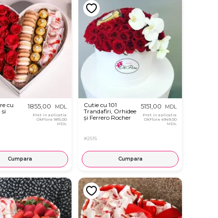
re cu
Cutie cu 101
1855,00
5151,00
MDL
MDL
 si
Trandafiri, Orhidee
Pret in aplicatia
Pret in aplicatia
și Ferrero Rocher
OkFlora
1815,00
OkFlora
4949,00
MDL
MDL
#2515
Cumpara
Cumpara