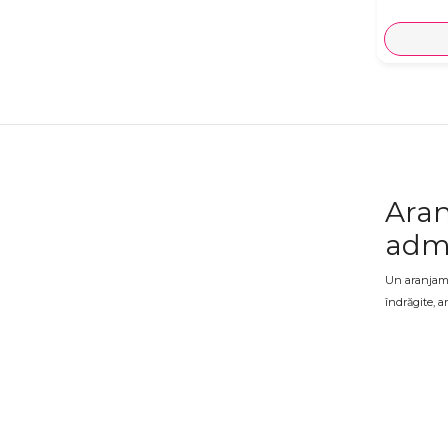
Aran
adm
Un aranjamen
îndrăgite, a
variată de a
Aran
Valentine's 
oricărui con
oferit.