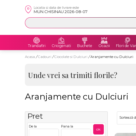
Locatia si data de livrare este
MUN.CHISINAU 2026-08-07
Trandafiri
Criogenati
Buchete
Ocazii
Flori de Va
Acasa
/
Cadouri
/
Ciocolate si Dulciuri
/
Aranjamente cu Dulciuri
Unde vrei sa trimiti florile?
Aranjamente cu Dulciuri
Pret
Sortează 
De la
Pana la
ok