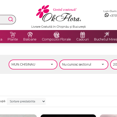
Lun-Dum: 8
+373
Livrare Gratuită în Chișinău și București
ra
Plante
Baloane
Compozitii Florale
Cadouri
Buchetul Mires
după