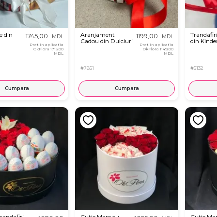
e din
Aranjament
Trandafiri
1745,00
1199,00
MDL
MDL
Cadou din Dulciuri
din Kinde
Pret in aplicatia
Pret in aplicatia
OkFlora
1715,00
OkFlora
1149,00
MDL
MDL
#7851
#5132
Cumpara
Cumpara
randafiri
Cutie Mare cu
Cutie Ma