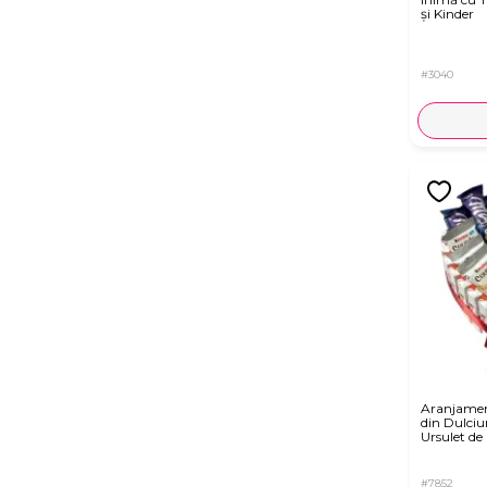
și Kinder
#3040
Aranjamen
din Dulciur
Ursulet de
#7852