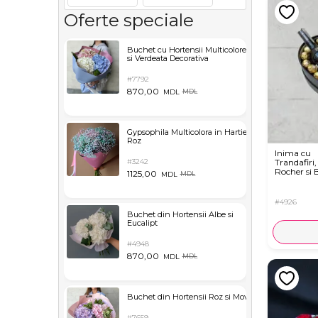
Oferte speciale
Buchet cu Hortensii Multicolore
si Verdeata Decorativa
#7792
870,00
MDL
MDL
Gypsophila Multicolora in Hartie
Roz
Inima cu
#3242
Trandafiri,
Rocher si 
1125,00
MDL
MDL
#4926
Buchet din Hortensii Albe si
Eucalipt
#4948
870,00
MDL
MDL
Buchet din Hortensii Roz si Mov
#7659