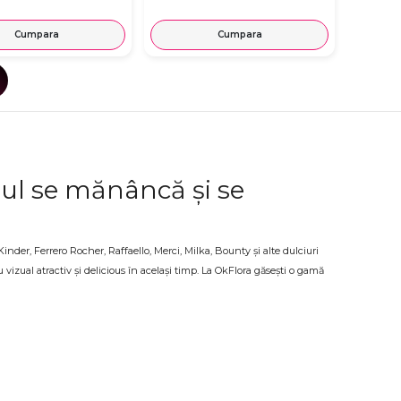
Cumpara
Cumpara
ul se mănâncă și se
inder, Ferrero Rocher, Raffaello, Merci, Milka, Bounty și alte dulciuri
vizual atractiv și delicious în același timp. La OkFlora găsești o gamă
 cu livrare.
i speciale
ru cineva cu un dinte de dulce, aranjamentele din dulciuri se potrivesc
 pregătit cu atenție și livrat la adresa indicată, proaspăt și gata de