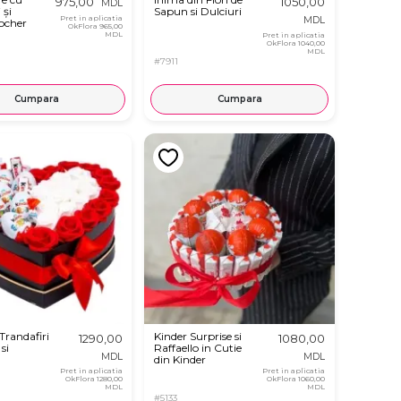
975,00
1050,00
MDL
 și
Sapun si Dulciuri
Pret in aplicatia
MDL
ocher
OkFlora
965,00
MDL
Pret in aplicatia
OkFlora
1040,00
MDL
#7911
Cumpara
Cumpara
Trandafiri
Kinder Surprise si
1290,00
1080,00
si
Raffaello in Cutie
MDL
MDL
din Kinder
Pret in aplicatia
Pret in aplicatia
OkFlora
1280,00
OkFlora
1060,00
MDL
MDL
#5133