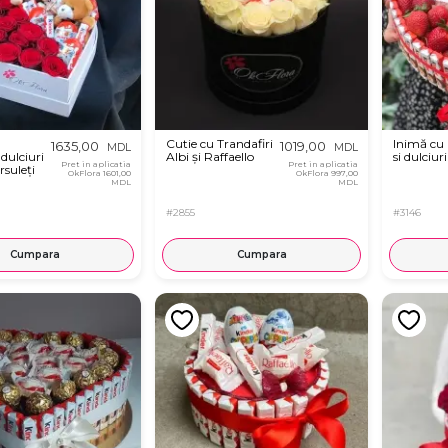
Cutie cu Trandafiri
Inimă cu
1635,00
1019,00
MDL
MDL
 dulciuri
Albi și Raffaello
si dulciur
Pret in aplicatia
Pret in aplicatia
rsuleți
OkFlora
1601,00
OkFlora
997,00
MDL
MDL
#2855
#3146
Cumpara
Cumpara