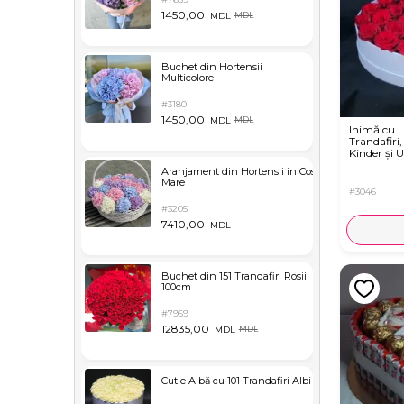
1450,00
MDL
MDL
Buchet din Hortensii
Multicolore
#3180
1450,00
MDL
MDL
Inimă cu
Trandafiri,
Kinder și U
Aranjament din Hortensii in Cos
Mare
#3046
#3205
7410,00
MDL
Buchet din 151 Trandafiri Rosii
100cm
#7959
12835,00
MDL
MDL
Cutie Albă cu 101 Trandafiri Albi