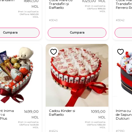
1680,00
1025,00
MDL
Trandafiri și
Trandafiri
Pret in aplicatia
MDL
Raffaello
Ferrero R
OkFlora
999,00
MDL
Pret in aplicatia
OkFlora
1650,00
MDL
#3043
#3042
Cumpara
Cumpara
t Inima
Cadou Kinder si
Inima cu 
1499,00
1095,00
i si
Raffaello
de Sapun 
MDL
MDL
 Plus
Dulciuri
Pret in aplicatia
Pret in aplicatia
OkFlora
1449,00
OkFlora
1055,00
MDL
MDL
#4524
#7910