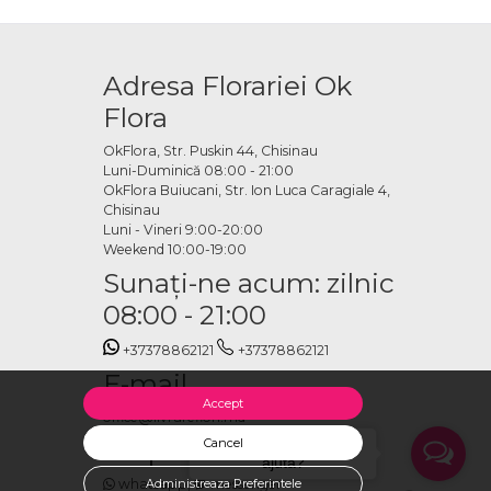
liu
Adresa Florariei Ok
ări parfumate, parfumuri, jucării, fructe sau orice combinație din
Flora
tfel încât surpriza să fie exact așa cum ți-ai imaginat-o. Un mesaj
OkFlora, Str. Puskin 44, Chisinau
Luni-Duminică 08:00 - 21:00
 domiciliu online
OkFlora Buiucani, Str. Ion Luca Caragiale 4,
Chisinau
Luni - Vineri 9:00-20:00
pecifici data, ora și adresa de livrare și plasezi comanda. Echipa
Weekend 10:00-19:00
jungă perfect și să creeze un moment de neuitat.
Sunaţi-ne acum: zilnic
08:00 - 21:00
+37378862121
+37378862121
E-mail
Accept
office@livrareflori.md
Ne puteți contacta:
Cancel
Salut, cu ce te putem
ajuta?
whatsapp
,
messenger
Administreaza Preferintele