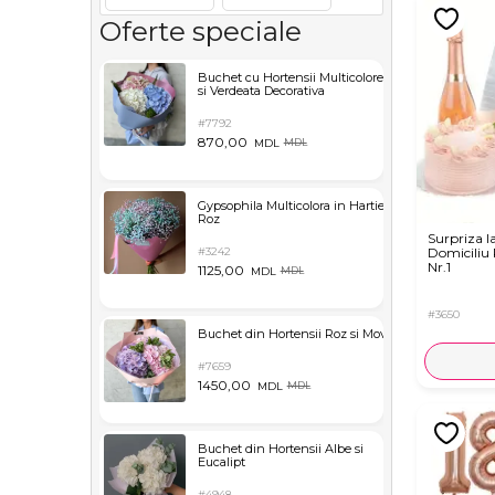
Oferte speciale
Buchet cu Hortensii Multicolore
si Verdeata Decorativa
#7792
870,00
MDL
MDL
Gypsophila Multicolora in Hartie
Roz
Surpriza l
#3242
Domiciliu
Nr.1
1125,00
MDL
MDL
#3650
Buchet din Hortensii Roz si Mov
#7659
1450,00
MDL
MDL
Buchet din Hortensii Albe si
Eucalipt
#4948