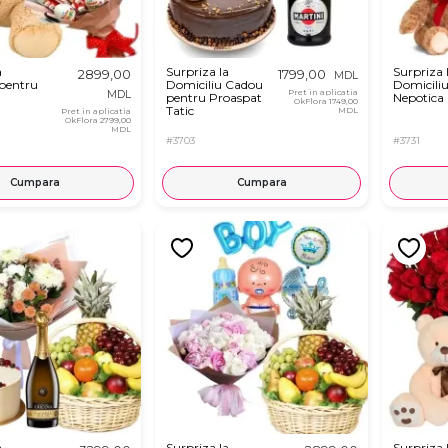
a
Surpriza la
Surpriza 
2899,00
1799,00
MDL
 pentru
Domiciliu Cadou
Domicili
Pret in aplicatia
MDL
pentru Proaspat
Nepotica
OkFlora
1749,00
Tatic
MDL
Pret in aplicatia
OkFlora
2799,00
MDL
#3703
#3731
Cumpara
Cumpara
a
Surpriza la
Surpriza 