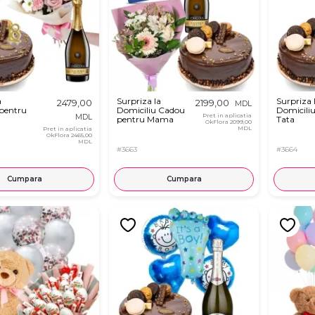
a
Surpriza la
Surpriza 
2479,00
2199,00
MDL
 pentru
Domiciliu Cadou
Domicili
Pret in aplicatia
MDL
pentru Mama
Tata
OkFlora
2099,00
MDL
Pret in aplicatia
OkFlora
2465,00
MDL
#3663
#3664
Cumpara
Cumpara