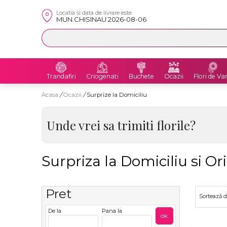
Locatia si data de livrare este
MUN.CHISINAU 2026-08-06
Trandafiri
Criogenati
Buchete
Ocazii
Flori de Va
Acasa
/
Ocazii
/
Surprize la Domiciliu
Unde vrei sa trimiti florile?
Surpriza la Domiciliu si O
Pret
Sortează 
De la
Pana la
ok