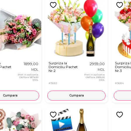
a
Surpriza la
Surpriza 
1899,00
2959,00
 Pachet
Domiciliu Pachet
Domicili
MDL
MDL
Nr.2
Nr.3
Pret in aplicatia
Pret in aplicatia
OkFlora
1879,00
OkFlora
2939,00
MDL
MDL
#3683
#3684
Cumpara
Cumpara