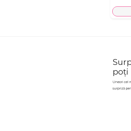
Surp
poți
Uneori cel m
surpriză pen
într-un mome
complet și g
Surp
O surpriză p
surprizele d