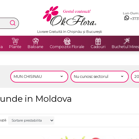
Lun-Dum: 8
+373
Livrare Gratuită în Chișinău și București
ra
Plante
Baloane
Compozitii Florale
Cadouri
Buchetul Mires
riunde in Moldova
după