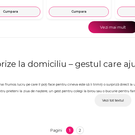
Cumpara
Cumpara
Vezi mai mult
rize la domiciliu – gestul care a
ai frumos lucru pe care îl poți face pentru cineva este să îi trimiți o surpriză direct l
tru prieteni la ziua de naștere, un gest pentru colegi la birou sau o bucurie pentru fami
nt real și memorabil. La OkFlora găsești o selecție variată de surprize cu livrare la do
Vezi tot textul
ândit.
rize la domiciliu pentru orice pe
entru ea sau pentru el, pentru părinți, pentru o gravidă, pentru absolvire, pentru o zi
1
2
Pagini
irect la adresa indicată, la timp și cu atenție pentru fiecare detaliu. Fiecare surpriză p