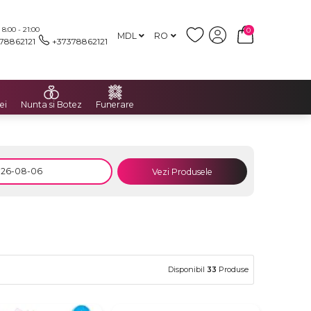
:00 - 21:00
0
MDL
RO
78862121
+37378862121
ei
Nunta si Botez
Funerare
Vezi Produsele
Disponibil
33
Produse