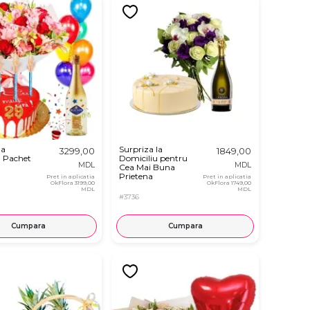
la
Surpriza la
3299,00
1849,00
u Pachet
Domiciliu pentru
MDL
MDL
Cea Mai Buna
Prietena
Pret in aplicatia
Pret in aplicatia
OkFlora
3199,00
OkFlora
1749,00
MDL
MDL
#3736
Cumpara
Cumpara