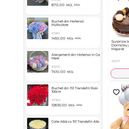
870,00
MDL
MDL
Buchet din Hortensii
Multicolore
#3180
1450,00
MDL
MDL
Surpriza l
Domiciliu
Majorat
Aranjament din Hortensii in Cos
Mare
#3727
#3205
7410,00
MDL
Buchet din 151 Trandafiri Rosii
100cm
#7959
12835,00
MDL
MDL
Cutie Albă cu 101 Trandafiri Albi