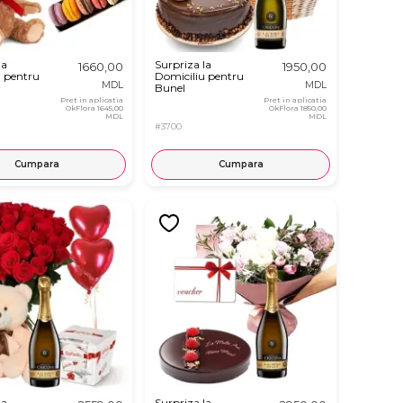
la
Surpriza la
1660,00
1950,00
u pentru
Domiciliu pentru
MDL
MDL
Bunel
Pret in aplicatia
Pret in aplicatia
OkFlora
1645,00
OkFlora
1850,00
MDL
MDL
#3700
Cumpara
Cumpara
la
Surpriza la