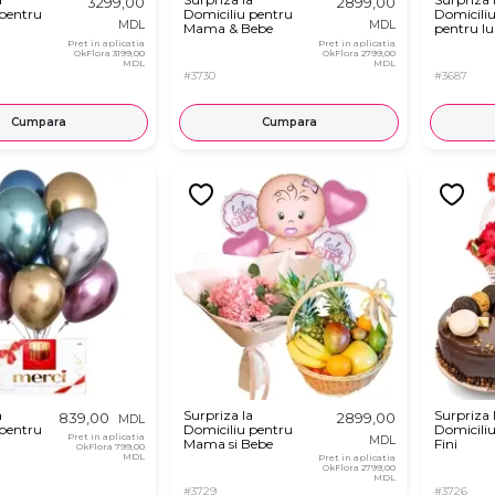
3299,00
2899,00
 pentru
Domiciliu pentru
Domiciliu
MDL
MDL
Mama & Bebe
pentru Iu
Pret in aplicatia
Pret in aplicatia
OkFlora
3199,00
OkFlora
2799,00
MDL
MDL
#3730
#3687
Cumpara
Cumpara
a
Surpriza la
Surpriza 
839,00
2899,00
MDL
 pentru
Domiciliu pentru
Domicili
Pret in aplicatia
MDL
Mama si Bebe
Fini
OkFlora
799,00
MDL
Pret in aplicatia
OkFlora
2799,00
MDL
#3729
#3726