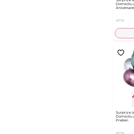
Domiciliu
Aniversare
#3733
Surpriza l
Domiciliu
Prieten
#3734