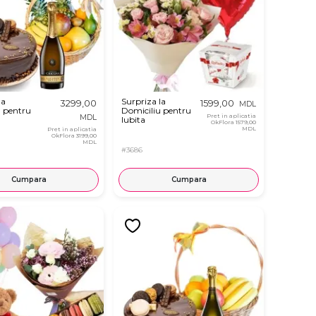
la
Surpriza la
3299,00
1599,00
MDL
u pentru
Domiciliu pentru
Pret in aplicatia
MDL
Iubita
OkFlora
1579,00
MDL
Pret in aplicatia
OkFlora
3199,00
MDL
#3686
Cumpara
Cumpara