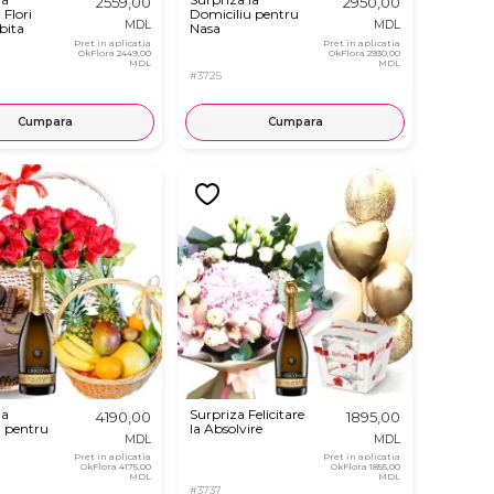
2559,00
2950,00
 Flori
Domiciliu pentru
MDL
MDL
bita
Nasa
Pret in aplicatia
Pret in aplicatia
OkFlora
2449,00
OkFlora
2930,00
MDL
MDL
#3725
Cumpara
Cumpara
la
Surpriza Felicitare
4190,00
1895,00
u pentru
la Absolvire
MDL
MDL
Pret in aplicatia
Pret in aplicatia
OkFlora
4175,00
OkFlora
1855,00
MDL
MDL
#3737