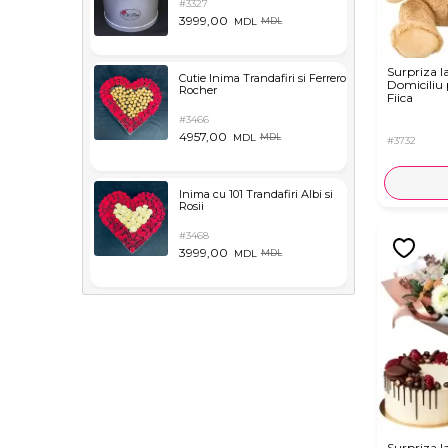
#3327
3999,00
MDL
MDL
Surpriza l
Cutie Inima Trandafiri si Ferrero
Domiciliu
Rocher
Fiica
#3466
4957,00
MDL
MDL
#3732
Inima cu 101 Trandafiri Albi si
Rosii
#3468
3999,00
MDL
MDL
Surpriza l