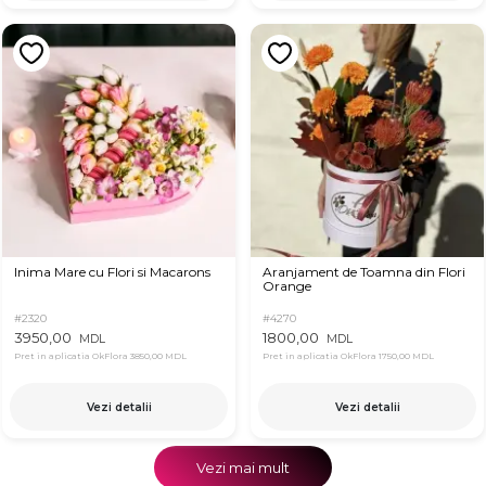
Inima Mare cu Flori si Macarons
Aranjament de Toamna din Flori
Orange
#2320
#4270
3950,00
1800,00
MDL
MDL
Pret in aplicatia OkFlora
3850,00 MDL
Pret in aplicatia OkFlora
1750,00 MDL
Vezi detalii
Vezi detalii
Vezi mai mult