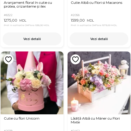
Aranjament floral în cutie cu
Cutie Albă cu Flori si Macarons
protea, crizanteme și ilex
#8322
#2058
1275,00
1599,00
MDL
MDL
Pret in aplicatia OkFlora
1255,00 MDL
Pret in aplicatia OkFlora
1579,00 MDL
Vezi detalii
Vezi detalii
Cutie cu flori Unicorn
Lădiță Albă cu Mâner cu Flori
Mixte
#2539
#2462