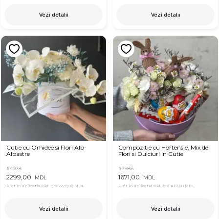
Vezi detalii
Vezi detalii
Cutie cu Orhidee si Flori Alb-
Compozitie cu Hortensie, Mix de
Albastre
Flori si Dulciuri in Cutie
#4078
#7986
2299,00
1671,00
MDL
MDL
Pret in aplicatia OkFlora
2279,00 MDL
Pret in aplicatia OkFlora
1651,00 MDL
Vezi detalii
Vezi detalii