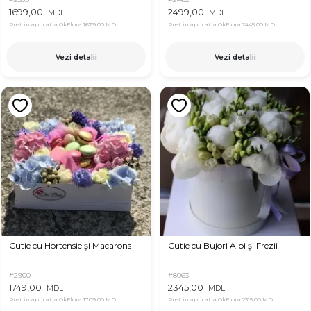
1699,00
2499,00
MDL
MDL
Pret in aplicatia OkFlora
1679,00 MDL
Pret in aplicatia OkFlora
2445,00 MDL
Vezi detalii
Vezi detalii
Cutie cu Hortensie și Macarons
Cutie cu Bujori Albi și Frezii
#2900
#8063
1749,00
2345,00
MDL
MDL
Pret in aplicatia OkFlora
1709,00 MDL
Pret in aplicatia OkFlora
2315,00 MDL