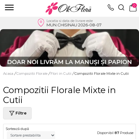
0
Locatia si data de livrare este
MUN.CHISINAU 2026-08-07
Acasa
/
Compozitii Florale
/
Flori in Cutii
/
Compozitii Florale Mixte in Cutii
Compozitii Florale Mixte in
Cutii
Filtre
Sortează după
Disponibil
87
Produse