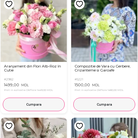
Aranjament din Flori Alb-Roz în
Compozitie de Vara cu Gerbere,
Cutie
Crizanteme si Garoafe
#2982
#5221
1499,00
1500,00
MDL
MDL
Pret in aplicatia OkFlora
1449,00 MDL
Pret in aplicatia OkFlora
1480,00 MDL
Cumpara
Cumpara