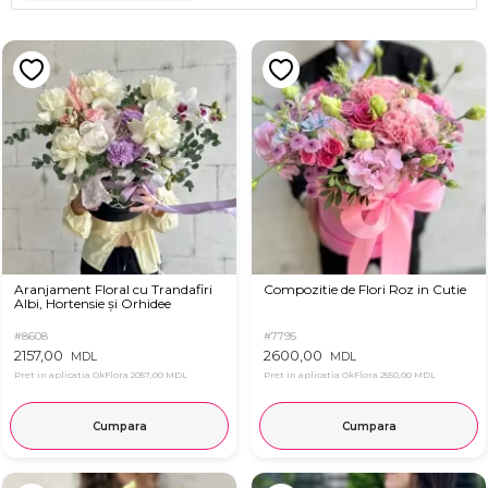
Aranjament Floral cu Trandafiri
Compozitie de Flori Roz in Cutie
Albi, Hortensie și Orhidee
#8608
#7795
2157,00
2600,00
MDL
MDL
Pret in aplicatia OkFlora
2057,00 MDL
Pret in aplicatia OkFlora
2550,00 MDL
Cumpara
Cumpara