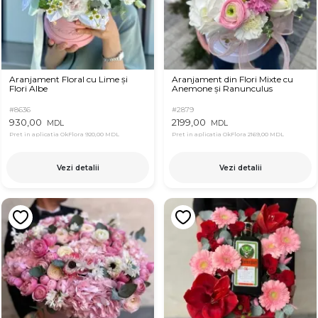
Aranjament Floral cu Lime și
Aranjament din Flori Mixte cu
Flori Albe
Anemone și Ranunculus
#8636
#2879
930,00
2199,00
MDL
MDL
Pret in aplicatia OkFlora
920,00 MDL
Pret in aplicatia OkFlora
2169,00 MDL
Vezi detalii
Vezi detalii