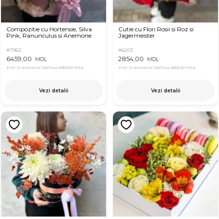
Compozitie cu Hortensie, Silva
Cutie cu Flori Rosii si Roz si
Pink, Ranunculus si Anemone
Jagermeister
#7962
#6203
6459,00
2854,00
MDL
MDL
Pret in aplicatia OkFlora
6359,00 MDL
Pret in aplicatia OkFlora
2802,00 MDL
Vezi detalii
Vezi detalii