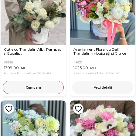
Cutie cu Trandafiri Albi, Pampas
Aranjament Floral cu Dalii,
si Eucalipt
Trandafiri Îmbujorați și Citrice
#5288
#8637
1399,00
1025,00
MDL
MDL
Pret in aplicatia OkFlora
1373,00 MDL
Pret in aplicatia OkFlora
1015,00 MDL
Cumpara
Vezi detalii