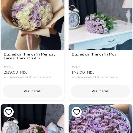
Buchet din Trandafiri Memory
Buchet din Trandafiri Mov
Lane si Trandafiri Albi
#3546
#2152
2139,00
1173,00
MDL
MDL
Pret in aplicatia OkFlora
2077,00 MDL
Pret in aplicatia OkFlora
1139,00 MDL
Vezi detalii
Vezi detalii