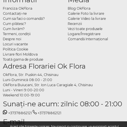
mai subtil și mai memorabil. Este alegerea perfectă pentru persoanele creative, cu
Franciza OkFlora
Blog OkFlora
personalitate distinctă, care apreciază florile mai puțin comune și gesturile
Contactaţi-ne
Galerie Foto la livrare
gândite cu atenție.
Cum sa faci o comandă?
Galerie Video la livrare
Cum plătesc?
Recenzii
Cum comanzi buchete de
Cum livrăm?
Vezi toate produsele
Termeni, condiţii
Logare/Înregistrare
trandafiri mov online
Despre noi
Comandă Internațional
Locuri vacante
Alegi formatul și dimensiunea dorită din categorie, specifici data și adresa de
Politica Cookie
livrare și plasezi comanda. Echipa OkFlora se ocupă de pregătirea trandafirilor
Livrare flori Moldova
Toată gama de produse
proaspeți și de livrare la timp, cu aceeași atenție pentru detalii pe care o merită
Adresa Florariei Ok Flora
fiecare comandă.
OkFlora, Str. Puskin 44, Chisinau
Luni-Duminică 08:00 - 21:00
OkFlora Buiucani, Str. Ion Luca Caragiale 4, Chisinau
Luni - Vineri 9:00-20:00
Weekend 10:00-19:00
Sunaţi-ne acum: zilnic 08:00 - 21:00
+37378862121
+37378862121
E-mail
Acest site foloseste cookies. Navigand in continuare, va exprimati acordul