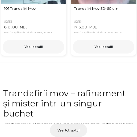
101 Trandafiri Mov
Trandafiri Mov 50-60 cm
#2155
#2154
6161,00
1715,00
MDL
MDL
Pret in aplicatia OkFlora
5959,00 MDL
Pret in aplicatia OkFlora
1645,00 MDL
Vezi detalii
Vezi detalii
Trandafirii mov – rafinament
și mister într-un singur
buchet
Trandafirii mov sunt printre cele mai rare și mai apreciate soiuri din lumea florală.
Vezi tot textul
Culoarea lor profundă, care variază de la lila delicat la violet intens, transmite