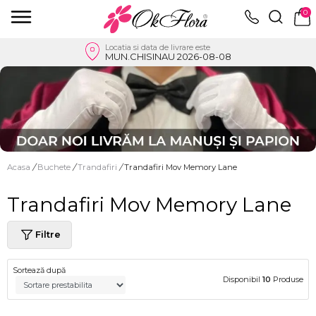
0
Locatia si data de livrare este
MUN.CHISINAU 2026-08-08
Acasa
/
Buchete
/
Trandafiri
/
Trandafiri Mov Memory Lane
Trandafiri Mov Memory Lane
Filtre
Sortează după
Disponibil
10
Produse