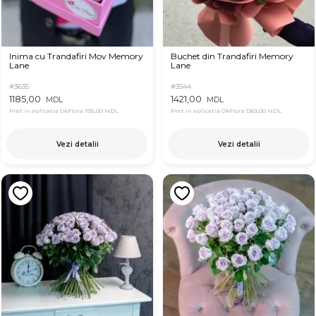
Inima cu Trandafiri Mov Memory
Buchet din Trandafiri Memory
Lane
Lane
#3635
#3544
1185,00
1421,00
MDL
MDL
Pret in aplicatia OkFlora
1155,00 MDL
Pret in aplicatia OkFlora
1363,00 MDL
Vezi detalii
Vezi detalii