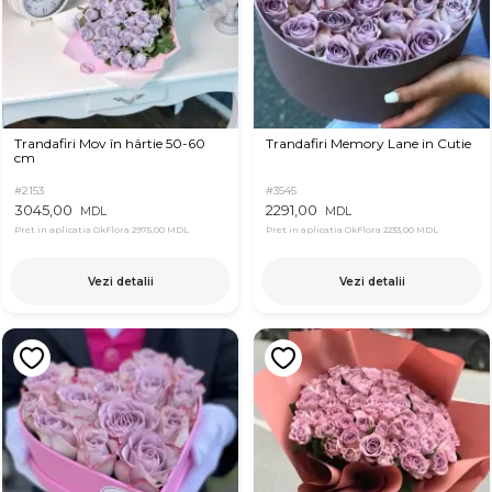
Trandafiri Mov în hârtie 50-60
Trandafiri Memory Lane in Cutie
cm
#2153
#3545
3045,00
2291,00
MDL
MDL
Pret in aplicatia OkFlora
2975,00 MDL
Pret in aplicatia OkFlora
2233,00 MDL
Vezi detalii
Vezi detalii