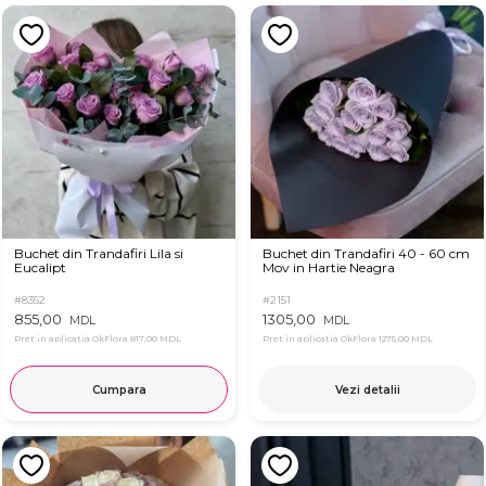
Buchet din Trandafiri Lila si
Buchet din Trandafiri 40 - 60 cm
Eucalipt
Mov in Hartie Neagra
#8352
#2151
855,00
1305,00
MDL
MDL
Pret in aplicatia OkFlora
817,00 MDL
Pret in aplicatia OkFlora
1275,00 MDL
Cumpara
Vezi detalii