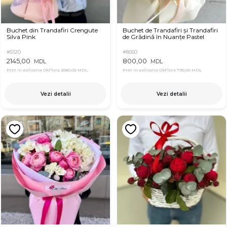
Buchet din Trandafiri Crengute
Buchet de Trandafiri și Trandafiri
Silva Pink
de Grădină în Nuanțe Pastel
#5120
#8550
2145,00
800,00
MDL
MDL
Pret in aplicatia OkFlora
2080,00 MDL
Pret in aplicatia OkFlora
790,00 MDL
Vezi detalii
Vezi detalii