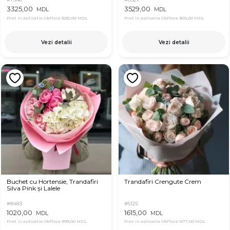
3325,00
3529,00
MDL
MDL
Pret in aplicatia OkFlora
3230,00 MDL
Pret in aplicatia OkFlora
3515,00 MDL
Vezi detalii
Vezi detalii
Buchet cu Hortensie, Trandafiri
Trandafiri Crengute Crem
Silva Pink și Lalele
#8483
#5125
1020,00
1615,00
MDL
MDL
Pret in aplicatia OkFlora
999,00 MDL
Pret in aplicatia OkFlora
1577,00 MDL