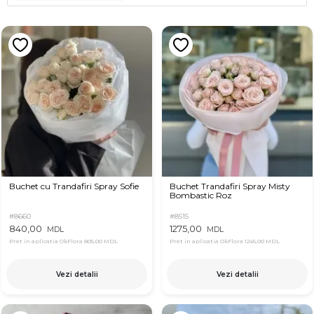
Buchet cu Trandafiri Spray Sofie
Buchet Trandafiri Spray Misty
Bombastic Roz
#8660
#8515
840,00
1275,00
MDL
MDL
Pret in aplicatia OkFlora
805,00 MDL
Pret in aplicatia OkFlora
1245,00 MDL
Vezi detalii
Vezi detalii