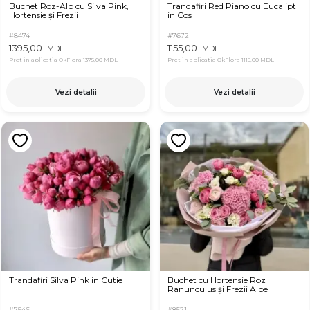
Buchet Roz-Alb cu Silva Pink,
Trandafiri Red Piano cu Eucalipt
Hortensie și Frezii
in Cos
#8474
#7672
1395,00
1155,00
MDL
MDL
Pret in aplicatia OkFlora
1375,00 MDL
Pret in aplicatia OkFlora
1115,00 MDL
Vezi detalii
Vezi detalii
Trandafiri Silva Pink in Cutie
Buchet cu Hortensie Roz
Ranunculus și Frezii Albe
#7546
#8521