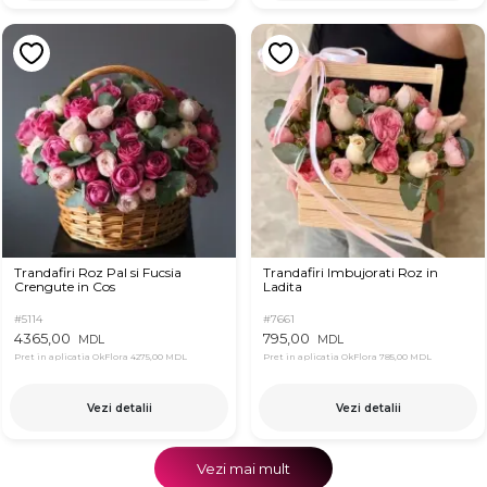
Trandafiri Roz Pal si Fucsia
Trandafiri Imbujorati Roz in
Crengute in Cos
Ladita
#5114
#7661
4365,00
795,00
MDL
MDL
Pret in aplicatia OkFlora
4275,00 MDL
Pret in aplicatia OkFlora
785,00 MDL
Vezi detalii
Vezi detalii
Vezi mai mult