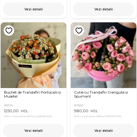
Vezi detalii
Vezi detalii
Buchet de Trandafiri Portocalii si
Cutie cu Trandafiri Crengute si
Musetel
Spumant
#8104
#7663
1250,00
980,00
MDL
MDL
Pret in aplicatia OkFlora
1200,00 MDL
Pret in aplicatia OkFlora
970,00 MDL
Vezi detalii
Vezi detalii