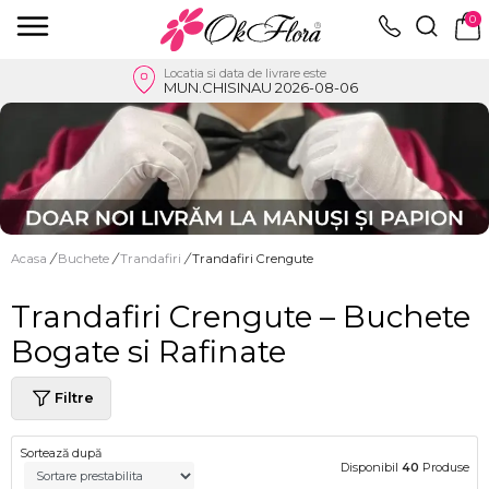
0
Locatia si data de livrare este
MUN.CHISINAU 2026-08-06
Acasa
/
Buchete
/
Trandafiri
/
Trandafiri Crengute
Trandafiri Crengute – Buchete
Bogate si Rafinate
Filtre
Sortează după
Disponibil
40
Produse