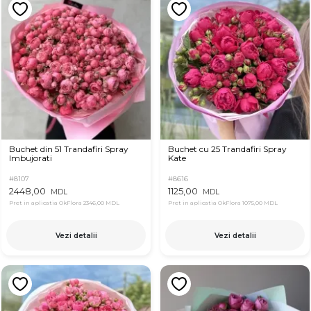
Buchet din 51 Trandafiri Spray
Buchet cu 25 Trandafiri Spray
Imbujorati
Kate
#8107
#8616
2448,00
1125,00
MDL
MDL
Pret in aplicatia OkFlora
2346,00 MDL
Pret in aplicatia OkFlora
1075,00 MDL
Vezi detalii
Vezi detalii