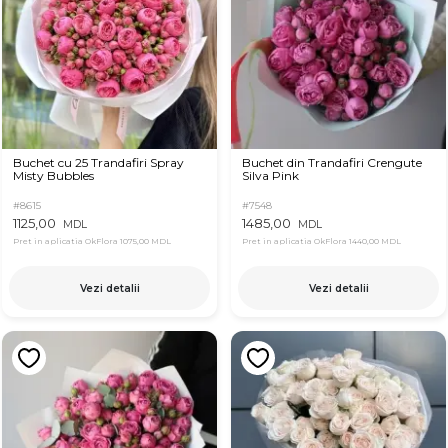
Buchet cu 25 Trandafiri Spray
Buchet din Trandafiri Crengute
Misty Bubbles
Silva Pink
#8615
#7548
1125,00
1485,00
MDL
MDL
Pret in aplicatia OkFlora
1075,00 MDL
Pret in aplicatia OkFlora
1440,00 MDL
Vezi detalii
Vezi detalii