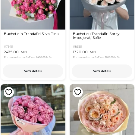
Buchet din Trandafiri Silva Pink
Buchet cu Trandafiri Spray
Îmbujorați Sofie
#7549
#8659
2475,00
1320,00
MDL
MDL
Pret in aplicatia OkFlora
2400,00 MDL
Pret in aplicatia OkFlora
1265,00 MDL
Vezi detalii
Vezi detalii