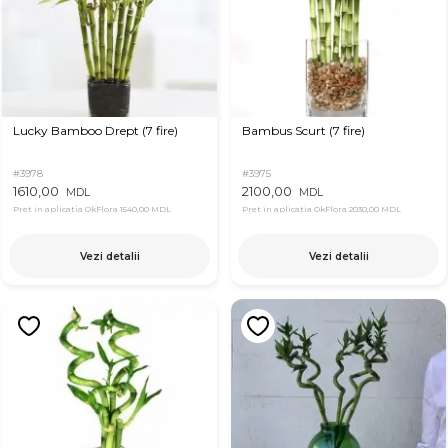
Lucky Bamboo Drept (7 fire)
Bambus Scurt (7 fire)
#3978
#3975
1610,00
2100,00
MDL
MDL
Pret in aplicatia OkFlora
1540,00 MDL
Pret in aplicatia OkFlora
2030,00 MDL
Vezi detalii
Vezi detalii