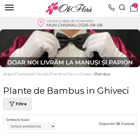
0
Locatia si data de livrare este
MUN.CHISINAU 2026-08-08
Acasa
/
Compozitii Florale
/
Plante si Flori in Ghiveci
/
Bambus
Plante de Bambus in Ghiveci
Filtre
Sortează după
Disponibil
10
Produse