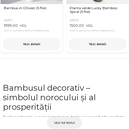
Bambus in Ghiveci (5 fire)
Planta verde Lucky Bamboo
Spiral (5 fire)
#3973
#3979
1999,00
1500,00
MDL
MDL
Pret in aplicatia OkFlora
1899,00 MDL
Pret in aplicatia OkFlora
1450,00 MDL
Vezi detalii
Vezi detalii
Bambusul decorativ –
simbolul norocului și al
prosperității
Bambusul decorativ, cunoscut popular și ca „bambusul norocos", este una dintre
Vezi tot textul
cele mai apreciate plante de interior, atât pentru aspectul său estetic cât și pentru