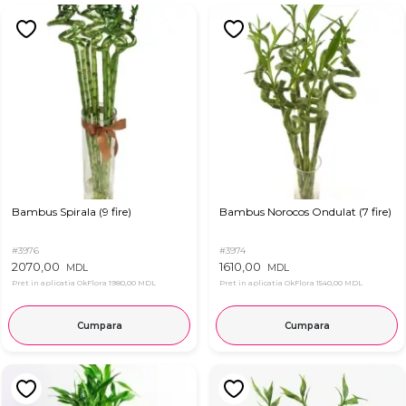
Bambus Spirala (9 fire)
Bambus Norocos Ondulat (7 fire)
#3976
#3974
2070,00
1610,00
MDL
MDL
Pret in aplicatia OkFlora
1980,00 MDL
Pret in aplicatia OkFlora
1540,00 MDL
Cumpara
Cumpara