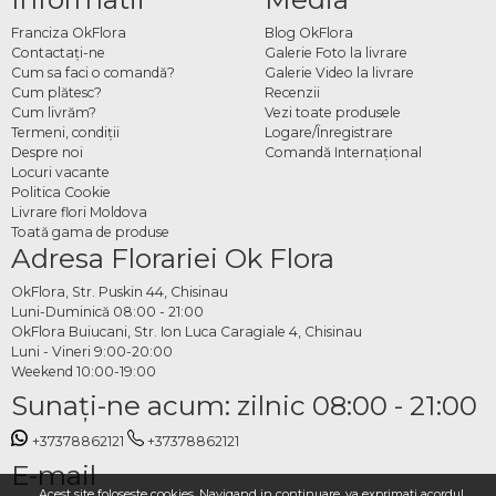
trei aduc fericire și longevitate, cinci atrag prosperitatea, iar șapte aduc sănătate și
Franciza OkFlora
Blog OkFlora
succes. Fiecare aranjament este îngrijit și gata de așezat la loc de cinste în orice
Contactaţi-ne
Galerie Foto la livrare
spațiu interior.
Cum sa faci o comandă?
Galerie Video la livrare
Cum plătesc?
Recenzii
Cum comanzi bambus
Cum livrăm?
Vezi toate produsele
Termeni, condiţii
Logare/Înregistrare
decorativ online
Despre noi
Comandă Internațional
Locuri vacante
Alegi modelul și dimensiunea dorită din categorie, specifici data și adresa de
Politica Cookie
livrare și plasezi comanda. Echipa OkFlora se ocupă de ambalarea
Livrare flori Moldova
Toată gama de produse
corespunzătoare și de livrare la timp, astfel încât bambusul să ajungă în perfectă
Adresa Florariei Ok Flora
stare și gata să aducă noroc și prosperitate în noul său spațiu.
OkFlora, Str. Puskin 44, Chisinau
Luni-Duminică 08:00 - 21:00
OkFlora Buiucani, Str. Ion Luca Caragiale 4, Chisinau
Luni - Vineri 9:00-20:00
Weekend 10:00-19:00
Sunaţi-ne acum: zilnic 08:00 - 21:00
+37378862121
+37378862121
E-mail
Acest site foloseste cookies. Navigand in continuare, va exprimati acordul