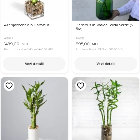
Aranjament din Bambus
Bambus in Vas de Sticla Verde (5
fire)
#3971
#4332
1499,00
895,00
MDL
MDL
Pret in aplicatia OkFlora
1449,00 MDL
Pret in aplicatia OkFlora
875,00 MDL
Vezi detalii
Vezi detalii