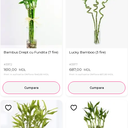
Bambus Drept cu Fundita (7 fire)
Lucky Bamboo (3 fire)
#3972
#3977
1610,00
687,00
MDL
MDL
Pret in aplicatia OkFlora
1540,00 MDL
Pret in aplicatia OkFlora
657,00 MDL
Cumpara
Cumpara