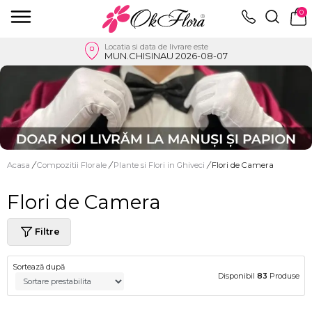
0
Locatia si data de livrare este
MUN.CHISINAU 2026-08-07
Acasa
/
Compozitii Florale
/
Plante si Flori in Ghiveci
/
Flori de Camera
Flori de Camera
Filtre
Sortează după
Disponibil
83
Produse