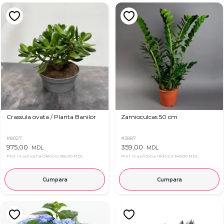
Crassula ovata / Planta Banilor
Zamioculcas 50 cm
#8027
#3887
975,00
359,00
MDL
MDL
Pret in aplicatia OkFlora
955,00 MDL
Pret in aplicatia OkFlora
349,00 MDL
Cumpara
Cumpara