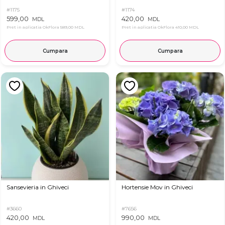
#1175
#1174
599,00
420,00
MDL
MDL
Pret in aplicatia OkFlora
589,00 MDL
Pret in aplicatia OkFlora
410,00 MDL
Cumpara
Cumpara
Sansevieria in Ghiveci
Hortensie Mov in Ghiveci
#3660
#7656
420,00
990,00
MDL
MDL