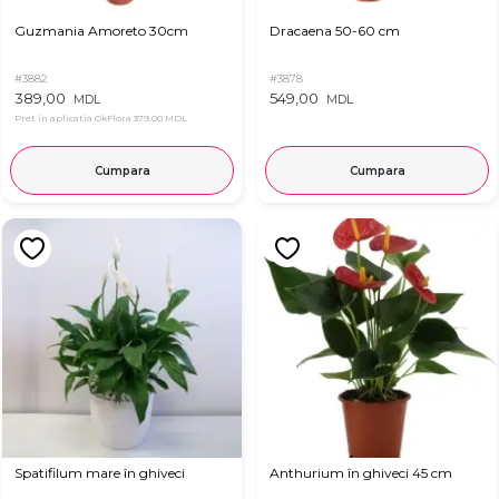
Guzmania Amoreto 30cm
Dracaena 50-60 cm
#3882
#3878
389,00
549,00
MDL
MDL
Pret in aplicatia OkFlora
379,00 MDL
Cumpara
Cumpara
Spatifilum mare în ghiveci
Anthurium în ghiveci 45 cm