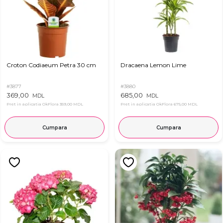
Croton Codiaeum Petra 30 cm
Dracaena Lemon Lime
#3877
#3880
369,00
685,00
MDL
MDL
Pret in aplicatia OkFlora
359,00 MDL
Pret in aplicatia OkFlora
675,00 MDL
Cumpara
Cumpara