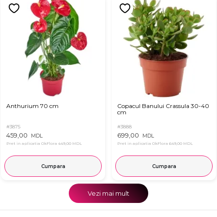
Anthurium 70 cm
Copacul Banului Crassula 30-40
cm
#3875
#3888
459,00
699,00
MDL
MDL
Pret in aplicatia OkFlora
449,00 MDL
Pret in aplicatia OkFlora
649,00 MDL
Cumpara
Cumpara
Vezi mai mult