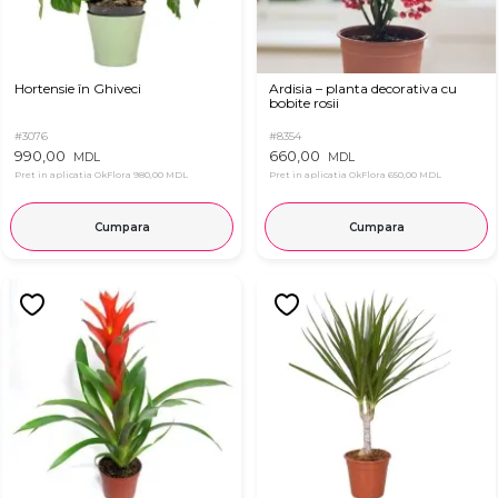
Hortensie în Ghiveci
Ardisia – planta decorativa cu
bobite rosii
#3076
#8354
990,00
660,00
MDL
MDL
Pret in aplicatia OkFlora
980,00 MDL
Pret in aplicatia OkFlora
650,00 MDL
Cumpara
Cumpara