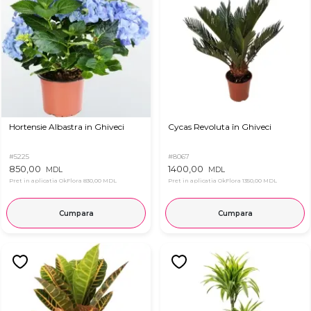
Hortensie Albastra in Ghiveci
Cycas Revoluta în Ghiveci
#5225
#8067
850,00
1400,00
MDL
MDL
Pret in aplicatia OkFlora
830,00 MDL
Pret in aplicatia OkFlora
1350,00 MDL
Cumpara
Cumpara