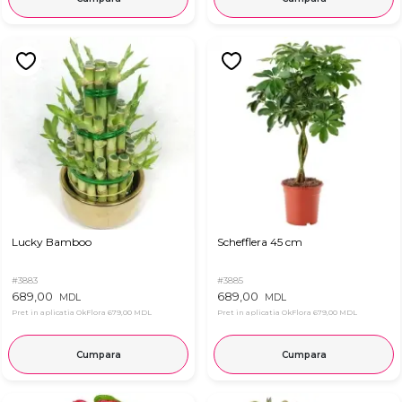
Lucky Bamboo
Schefflera 45 cm
#3883
#3885
689,00
689,00
MDL
MDL
Pret in aplicatia OkFlora
679,00 MDL
Pret in aplicatia OkFlora
679,00 MDL
Cumpara
Cumpara