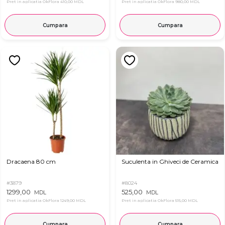
Pret in aplicatia OkFlora
410,00 MDL
Pret in aplicatia OkFlora
980,00 MDL
Cumpara
Cumpara
Dracaena 80 cm
Suculenta in Ghiveci de Ceramica
#3879
#8024
1299,00
525,00
MDL
MDL
Pret in aplicatia OkFlora
1249,00 MDL
Pret in aplicatia OkFlora
515,00 MDL
Cumpara
Cumpara